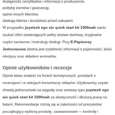
dostępność certyfikatów i informacji o producencie,
politykę zwrotów i gwarancję,
opinie innych klientów,
obsługę klienta i doradztwo przed zakupem.
W przypadku
joyetech ego aio quick start kit 1500mah
warto
szukać ofert zawierających pełny zestaw startowy, oryginalne
części zamienne i instrukcję obsługi. Przy
E-Papierosy
Jednorazowe
istotna jest czytelność informacji o pojemności, ilości
nikotyny oraz składem aromatów.
Opinie użytkowników i recenzje
Opinie łatwo znaleźć na forach tematycznych, portalach z
recenzjami i w sekcjach komentarzy sklepów. Użytkownicy często
chwalą jednorazówki za wygodę oraz zestawy typu
joyetech ego
aio quick start kit 1500mah
za elastyczność i dłuższą pracę na
baterii. Rekomendacje różnią się w zależności od priorytetów:
początkujący wybiorą prostotę, zaawansowani — kontrolę i