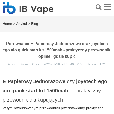
Home
>
Artykuł
>
Blog
Porównanie E-Papierosy Jednorazowe oraz joyetech
ego aio quick start kit 1500mah - praktyczny przewodnik,
opinie i gdzie kupić
Autor：
Strona
Czas：
2026-01-18T21:40:49+00:00
Trzask：
172
E-Papierosy Jednorazowe
czy
joyetech ego
aio quick start kit 1500mah
— praktyczny
przewodnik dla kupujących
W tym rozbudowanym przewodniku przedstawiamy praktyczne