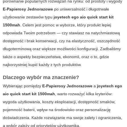
porównanie popularnych rozwiązań na rynku: od prostoty i wygody
E-Papierosy Jednorazowe
po uniwersalność i długotrwałe
użytkowanie zestawów typu
joyetech ego aio quick start kit
1500mah
. Celem jest pomoc w wyborze, który produkt lepiej
odpowiada Twoim potrzebom — czy stawiasz na natychmiastową
dostępność i brak konserwacji, czy na elastyczność, oszczędność
długoterminową oraz większe możliwości konfiguracji. Zadbaliśmy
także o aspekty bezpieczeństwa, ekonomii, oraz o to, gdzie
najkorzystniej kupić każdy z tych produktów.
Dlaczego wybór ma znaczenie?
Wybierając pomiędzy
E-Papierosy Jednorazowe
a
joyetech ego
aio quick start kit 1500mah
, warto rozważyć kilka kryteriów:
wygoda użytkowania, koszty eksploatacji, dostępność smaków,
pojemność baterii, wpływ na środowisko oraz personalizację
doświadczenia. Każde rozwiązanie ma swoje zalety i ograniczenia,
a wybór zależy od priorytetów użytkownika.