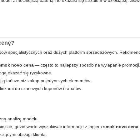
model z mocniejszą baterią i to okazało się strzałem w dziesiątkę. Sło
 cenę?
epów specjalistycznych oraz dużych platform sprzedażowych. Rekomen
smok novo cena
— często to najlepszy sposób na wyłapanie promocji
mogą okazać się ryzykowne.
ją tańsze niż zakup pojedynczych elementów.
ę linkami do czasowych kuponów i rabatów.
zną analizę modelu.
ejsce, gdzie warto wyszukiwać informacje z tagiem
smok novo cena
.
czącymi obsługi klienta.