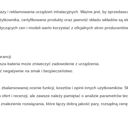
aży i reklamowania urządzeń inhalacyjnych. Ważne jest, by sprzedawc
 użytkownika, certyfikowane produkty oraz jawność składu wkładów są 
yczących cen i modeli warto korzystać z oficjalnych stron producentów
rancji.
sza bateria może zniweczyć zadowolenie z urządzenia.
ąć negatywnie na smak i bezpieczeństwo.
zbalansowanej ocenie funkcji, kosztów i opinii innych użytkowników. 
fert i recenzji, ale zawsze należy pamiętać o analizie parametrów tec
 znalezienie rozwiązania, które łączy dobrą jakość pary, rozsądną cenę