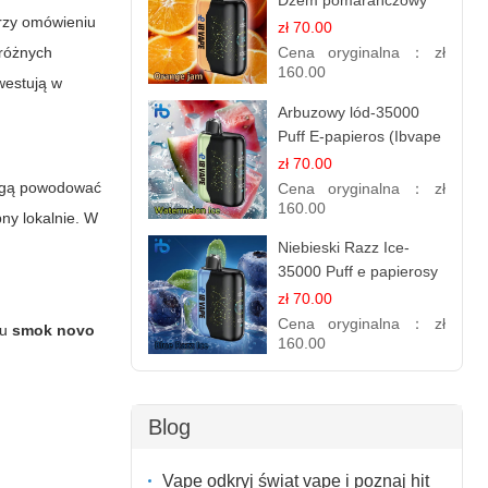
Dżem pomarańczowy
rzy omówieniu
zł 70.00
 różnych
Cena oryginalna：
zł
160.00
westują w
Arbuzowy lód-35000
Puff E-papieros (Ibvape
Bar )
zł 70.00
mogą powodować
Cena oryginalna：
zł
160.00
ny lokalnie. W
Niebieski Razz Ice-
35000 Puff e papierosy
jednorazowe
zł 70.00
Cena oryginalna：
zł
pu
smok novo
160.00
Blog
Vape odkryj świat vape i poznaj hit