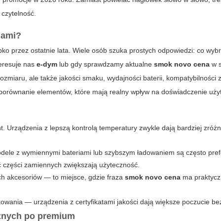
 czytelność.
mami?
o przez ostatnie lata. Wiele osób szuka prostych odpowiedzi: co wybr
teresuje nas
e-dym
lub gdy sprawdzamy aktualne
smok novo cena
w s
rozmiaru, ale także jakości smaku, wydajności baterii, kompatybilności
 porównanie elementów, które mają realny wpływ na doświadczenie uży
nt. Urządzenia z lepszą kontrolą temperatury zwykle dają bardziej zróż
modele z wymiennymi bateriami lub szybszym ładowaniem są często pre
ść części zamiennych zwiększają użyteczność.
ch akcesoriów — to miejsce, gdzie fraza
smok novo cena
ma praktycz
kowania — urządzenia z certyfikatami jakości dają większe poczucie b
znych po premium