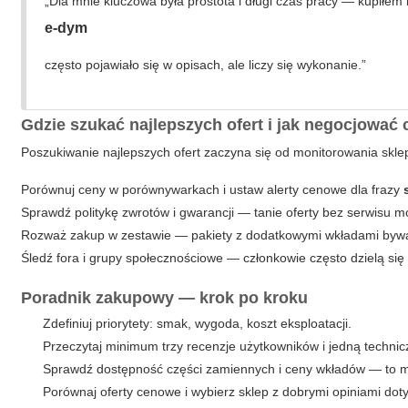
„Dla mnie kluczowa była prostota i długi czas pracy — kupiłem 
e-dym
często pojawiało się w opisach, ale liczy się wykonanie.”
Gdzie szukać najlepszych ofert i jak negocjować
Poszukiwanie najlepszych ofert zaczyna się od monitorowania skl
Porównuj ceny w porównywarkach i ustaw alerty cenowe dla frazy
Sprawdź politykę zwrotów i gwarancji — tanie oferty bez serwisu 
Rozważ zakup w zestawie — pakiety z dodatkowymi wkładami bywa
Śledź fora i grupy społecznościowe — członkowie często dzielą si
Poradnik zakupowy — krok po kroku
Zdefiniuj priorytety: smak, wygoda, koszt eksploatacji.
Przeczytaj minimum trzy recenzje użytkowników i jedną technic
Sprawdź dostępność części zamiennych i ceny wkładów — to mi
Porównaj oferty cenowe i wybierz sklep z dobrymi opiniami doty