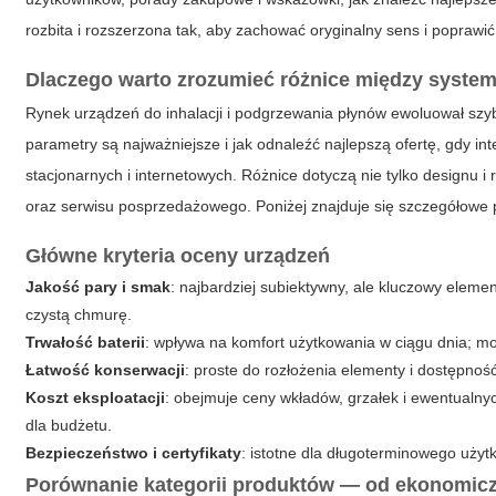
rozbita i rozszerzona tak, aby zachować oryginalny sens i poprawić
Dlaczego warto zrozumieć różnice między syste
Rynek urządzeń do inhalacji i podgrzewania płynów ewoluował szybk
parametry są najważniejsze i jak odnaleźć najlepszą ofertę, gdy in
stacjonarnych i internetowych. Różnice dotyczą nie tylko designu i 
oraz serwisu posprzedażowego. Poniżej znajduje się szczegółowe
Główne kryteria oceny urządzeń
Jakość pary i smak
: najbardziej subiektywny, ale kluczowy eleme
czystą chmurę.
Trwałość baterii
: wpływa na komfort użytkowania w ciągu dnia; 
Łatwość konserwacji
: proste do rozłożenia elementy i dostępno
Koszt eksploatacji
: obejmuje ceny wkładów, grzałek i ewentualny
dla budżetu.
Bezpieczeństwo i certyfikaty
: istotne dla długoterminowego użyt
Porównanie kategorii produktów — od ekonomic