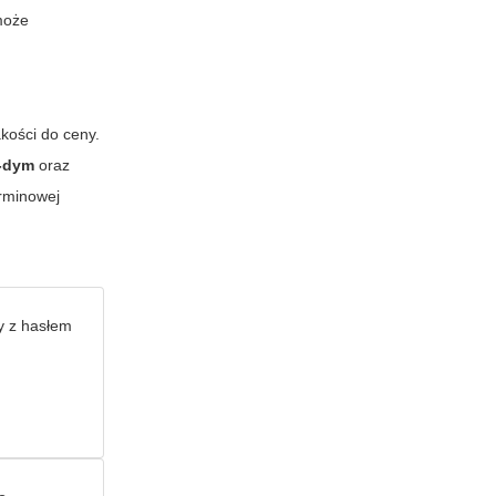
może
kości do ceny.
-dym
oraz
erminowej
y z hasłem