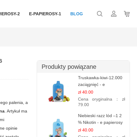
IEROSY-2
E-PAPIEROSY-1
BLOG
6
Produkty powiązane
Truskawka-kiwi-12.000
zaciągnięć - e
papierosy jednorazowe
zł 40.00
Cena oryginalna：
zł
ego palenia, a
79.00
na
. Artykuł ma
Niebieski razz lód –1 2
ami
% Nikotin - e papierosy
ne opinie
jednorazowe
zł 40.00
ść została