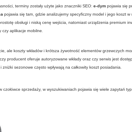
asności, terminy zostały użyte jako znaczniki SEO:
e-dym
pojawia się p
na
pojawia się tam, gdzie analizujemy specyficzny model i jego koszt w
ostotę obsługi i niską cenę wejścia, natomiast urządzenia premium in
y czy aplikacje mobilne.
arcie, ale koszty wkładów i krótsza żywotność elementów grzewczych 
czy producent oferuje autoryzowane wkłady oraz czy serwis jest dostęp
i zniżki sezonowe często wpływają na całkowity koszt posiadania.
 w czołówce sprzedaży, w wyszukiwaniach pojawia się wiele zapytań ty