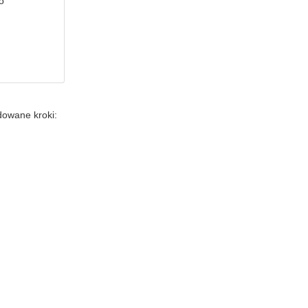
wo
dowane kroki:
.