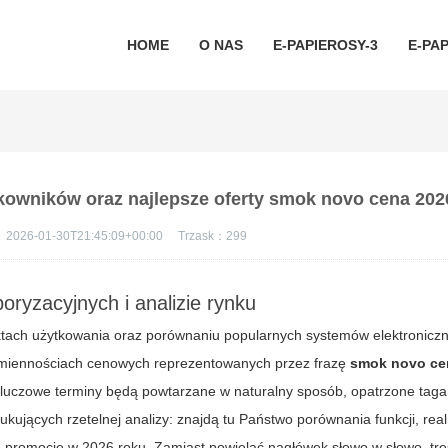
HOME
O NAS
E-PAPIEROSY-3
E-PAP
kowników oraz najlepsze oferty smok novo cena 202
：
2026-01-30T21:45:09+00:00
Trzask：
299
ryzacyjnych i analizie rynku
ach użytkowania oraz porównaniu popularnych systemów elektroniczn
 zmiennościach cenowych reprezentowanych przez frazę
smok novo ce
 kluczowe terminy będą powtarzane w naturalny sposób, opatrzone tag
ujących rzetelnej analizy: znajdą tu Państwo porównania funkcji, real
 promocje w 2026 roku. Zamiast powielać nagłówek słowo w słowo, tre