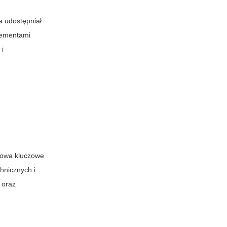
a udostępniał
elementami
 i
Słowa kluczowe
hnicznych i
 oraz