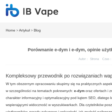
Home
>
Artykuł
>
Blog
Porównanie e-dym i e-dym, opinie użyt
Autor：
Strona
Czas
Kompleksowy przewodnik po rozwiązaniach wapo
W tym obszernym opracowaniu skupimy się na praktycznych aspekt
w szczególności na tematach pokrewnych:
e-dym
oraz ofertach i
charakter informacyjny i optymalizacyjny pod kątem SEO, dlatego
wspierającymi widoczność w wyszukiwarkach. Dla czytelników poszuk
użytkowników, porady zakupowe i wskazówki, jak znaleźć najlepsze