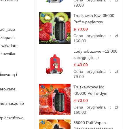
Cena oryginalna：
zł
79.00
Truskawka Kiwi-35000
Puff e papierosy
(Ibvape Bar)
zł 70.00
ać, jakie
Cena oryginalna：
zł
klepach
160.00
 z wkładami
Lody arbuzowe –12.000
tkownika.
zaciągnięć - e
papierosy jednorazowe
zł 40.00
Cena oryginalna：
zł
nicowaną i
79.00
Truskawkowy lód
ferowane.
-35000 Puff e-dym
zł 70.00
ne znaczenie
Cena oryginalna：
zł
160.00
ezpieczeństwa.
35000 Puff Vapes -