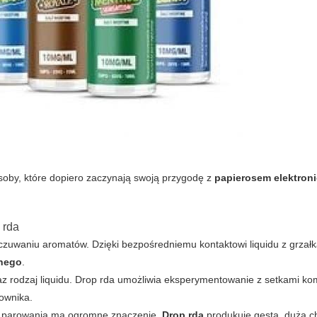
osoby, które dopiero zaczynają swoją przygodę z
papierosem elektron
 rda
uwaniu aromatów. Dzięki bezpośredniemu kontaktowi liquidu z grzałką
znego
.
z rodzaj liquidu.
Drop rda
umożliwia eksperymentowanie z setkami kom
kownika.
ć parowania ma ogromne znaczenie.
Drop rda
produkuje gęstą, dużą c