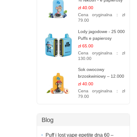
% Nikotin - e papierosy
jednorazowe
zł 40.00
Cena oryginalna：
zł
79.00
Lody jagodowe - 25 000
Puffs e papierosy
jednorazowe
zł 65.00
Cena oryginalna：
zł
130.00
Sok owocowy
brzoskwiniowy – 12.000
zaciągnięć – e
zł 40.00
papierosy jednorazowe
Cena oryginalna：
zł
79.00
Blog
Puff i lost vape epetite dna 60 –