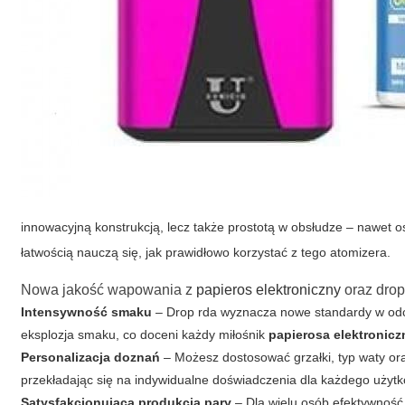
innowacyjną konstrukcją, lecz także prostotą w obsłudze – nawet 
łatwością nauczą się, jak prawidłowo korzystać z tego atomizera.
Nowa jakość wapowania z
papieros elektroniczny
oraz drop
Intensywność smaku
– Drop rda wyznacza nowe standardy w odcz
eksplozja smaku, co doceni każdy miłośnik
papierosa elektronic
Personalizacja doznań
– Możesz dostosować grzałki, typ waty ora
przekładając się na indywidualne doświadczenia dla każdego użyt
Satysfakcjonująca produkcja pary
– Dla wielu osób efektywnoś