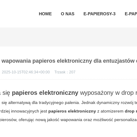
HOME
O NAS
E-PAPIEROSY-3
E-PAP
ć wapowania papieros elektroniczny dla entuzjastów 
：
2025-10-15T02:46:34+00:00
Trzask：
207
a się
papieros elektroniczny
wyposażony w
drop 
 się alternatywą dla tradycyjnego palenia. Jednak dynamiczny rozwój 
ardziej innowacyjnych jest
papieros elektroniczny
z atomizerem
drop 
ierosów, oferując nową jakość wapowania oraz możliwość personaliza