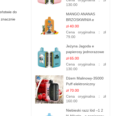
Cena oryginalna：
zł
130.00
ieństwie do
MANGO ANANAS
ę znacznie
BRZOSKWINIA e
papierosy – 12.000
zł 40.00
zaciągnięć
Cena oryginalna：
zł
79.00
Jeżyna Jagoda e
papierosy jednorazowe
- 25 000 Puffs
zł 65.00
Cena oryginalna：
zł
130.00
Dżem Malinowy-35000
Puff elektroniczny
papieros (Ibvape Bar)
zł 70.00
Cena oryginalna：
zł
160.00
Niebieski razz lód –1 2