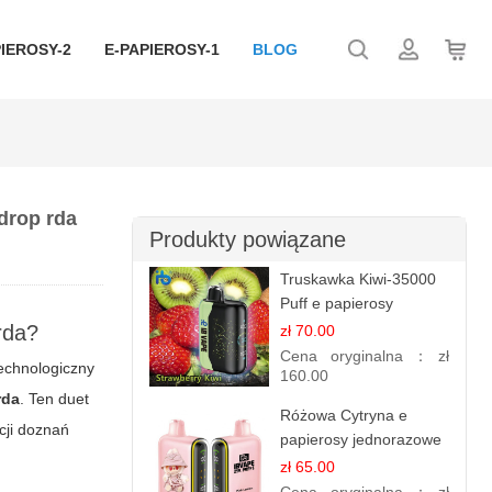
IEROSY-2
E-PAPIEROSY-1
BLOG
drop rda
Produkty powiązane
Truskawka Kiwi-35000
Puff e papierosy
(Ibvape Bar)
rda
?
zł 70.00
Cena oryginalna：
zł
technologiczny
160.00
rda
. Ten duet
Różowa Cytryna e
cji doznań
papierosy jednorazowe
- 25 000 Puffs
zł 65.00