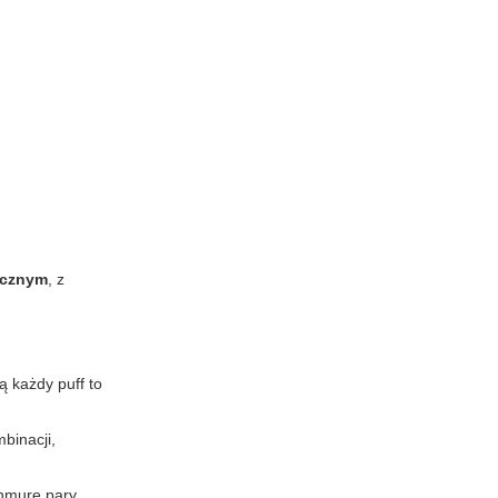
icznym
, z
 każdy puff to
binacji,
hmurę pary,