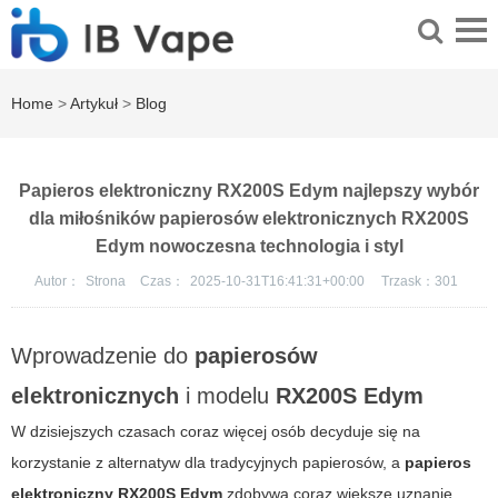
Home
>
Artykuł
>
Blog
Papieros elektroniczny RX200S Edym najlepszy wybór
dla miłośników papierosów elektronicznych RX200S
Edym nowoczesna technologia i styl
Autor：
Strona
Czas：
2025-10-31T16:41:31+00:00
Trzask：
301
Wprowadzenie do
papierosów
elektronicznych
i modelu
RX200S Edym
W dzisiejszych czasach coraz więcej osób decyduje się na
korzystanie z alternatyw dla tradycyjnych papierosów, a
papieros
elektroniczny RX200S Edym
zdobywa coraz większe uznanie