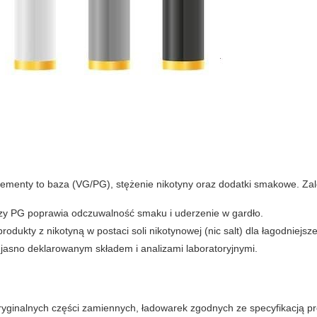
ementy to baza (VG/PG), stężenie nikotyny oraz dodatki smakowe. Zal
zy PG poprawia odczuwalność smaku i uderzenie w gardło.
odukty z nikotyną w postaci soli nikotynowej (nic salt) dla łagodniejsz
asno deklarowanym składem i analizami laboratoryjnymi.
ryginalnych części zamiennych, ładowarek zgodnych ze specyfikacją p