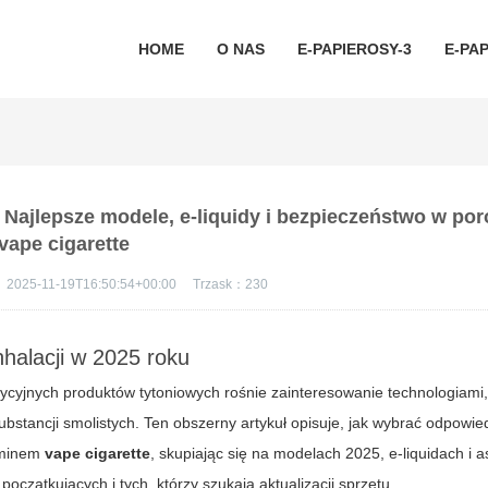
HOME
O NAS
E-PAPIEROSY-3
E-PAP
 Najlepsze modele, e-liquidy i bezpieczeństwo w po
vape cigarette
：
2025-11-19T16:50:54+00:00
Trzask：
230
halacji w 2025 roku
dycyjnych produktów tytoniowych rośnie zainteresowanie technologiami,
bstancji smolistych. Ten obszerny artykuł opisuje, jak wybrać odpowie
rminem
vape cigarette
, skupiając się na modelach 2025, e-liquidach i 
oczątkujących i tych, którzy szukają aktualizacji sprzętu.