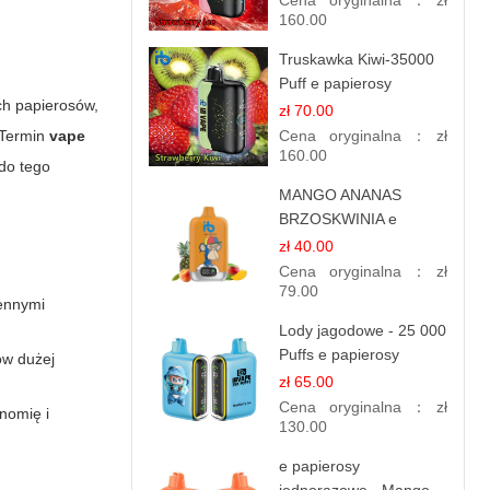
Cena oryginalna：
zł
160.00
Truskawka Kiwi-35000
Puff e papierosy
ch papierosów,
(Ibvape Bar)
zł 70.00
 Termin
vape
Cena oryginalna：
zł
160.00
 do tego
MANGO ANANAS
BRZOSKWINIA e
papierosy – 12.000
zł 40.00
zaciągnięć
Cena oryginalna：
zł
79.00
iennymi
Lody jagodowe - 25 000
Puffs e papierosy
ów dużej
jednorazowe
zł 65.00
Cena oryginalna：
zł
nomię i
130.00
e papierosy