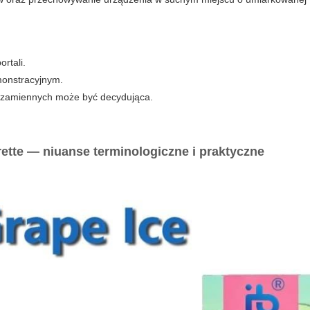
rtali.
emonstracyjnym.
ci zamiennych może być decydująca.
rette — niuanse terminologiczne i praktyczne