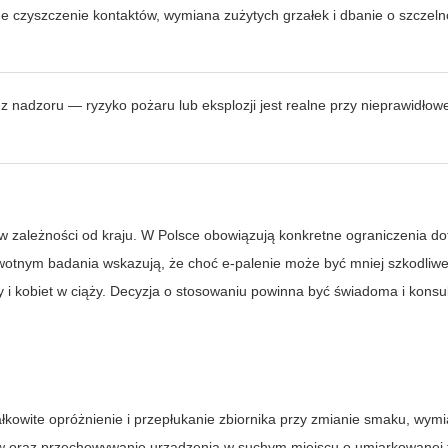
ne czyszczenie kontaktów, wymiana zużytych grzałek i dbanie o szczel
ez nadzoru — ryzyko pożaru lub eksplozji jest realne przy nieprawidłow
 w zależności od kraju. W Polsce obowiązują konkretne ograniczenia d
owotnym badania wskazują, że choć e-palenie może być mniej szkodliwe
y i kobiet w ciąży. Decyzja o stosowaniu powinna być świadoma i kons
łkowite opróżnienie i przepłukanie zbiornika przy zmianie smaku, wym
tów oraz przechowywanie urządzenia w suchym miejscu o umiarkowanej