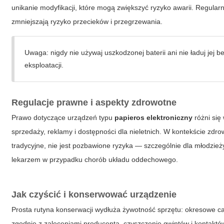
unikanie modyfikacji, które mogą zwiększyć ryzyko awarii. Regular
zmniejszają ryzyko przecieków i przegrzewania.
Uwaga: nigdy nie używaj uszkodzonej baterii ani nie ładuj jej b
eksploatacji.
Regulacje prawne i aspekty zdrowotne
Prawo dotyczące urządzeń typu
papieros elektroniczny
różni się
sprzedaży, reklamy i dostępności dla nieletnich. W kontekście zdr
tradycyjne, nie jest pozbawione ryzyka — szczególnie dla młodzież
lekarzem w przypadku chorób układu oddechowego.
Jak czyścić i konserwować urządzenie
Prosta rutyna konserwacji wydłuża żywotność sprzętu: okresowe ca
zgodnie z zaleceniami producenta, czyszczenie gwintów i kontak