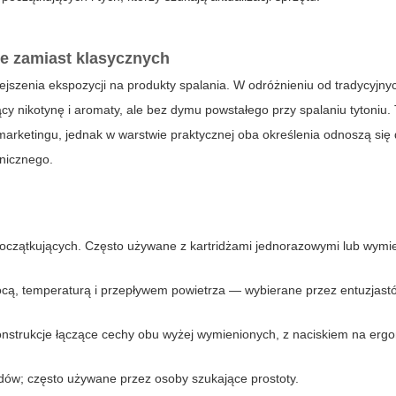
ne zamiast klasycznych
ejszenia ekspozycji na produkty spalania. W odróżnieniu od tradycyjny
cy nikotynę i aromaty, ale bez dymu powstałego przy spalaniu tytoniu.
marketingu, jednak w warstwie praktycznej oba określenia odnoszą się
nicznego.
oczątkujących. Często używane z kartridżami jednorazowymi lub wym
cą, temperaturą i przepływem powietrza — wybierane przez entuzjast
strukcje łączące cechy obu wyżej wymienionych, z naciskiem na ergo
ów; często używane przez osoby szukające prostoty.