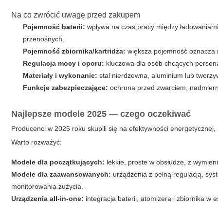
Na co zwrócić uwagę przed zakupem
Pojemność baterii:
wpływa na czas pracy między ładowaniam
przenośnych.
Pojemność zbiornika/kartridża:
większa pojemność oznacza r
Regulacja mocy i oporu:
kluczowa dla osób chcących persona
Materiały i wykonanie:
stal nierdzewna, aluminium lub tworzyw
Funkcje zabezpieczające:
ochrona przed zwarciem, nadmiern
Najlepsze modele 2025 — czego oczekiwać
Producenci w 2025 roku skupili się na efektywności energetycznej, 
Warto rozważyć:
Modele dla początkujących:
lekkie, proste w obsłudze, z wymien
Modele dla zaawansowanych:
urządzenia z pełną regulacją, sys
monitorowania zużycia.
Urządzenia all-in-one:
integracja baterii, atomizera i zbiornika 