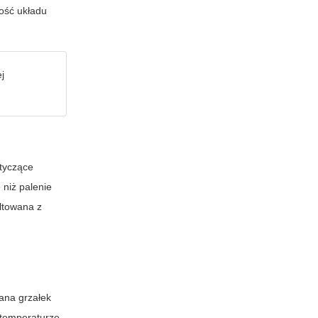
ność układu
ej
otyczące
 niż palenie
ultowana z
iana grzałek
 temperaturze.