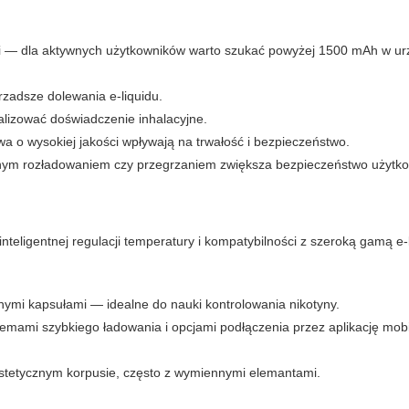
i — dla aktywnych użytkowników warto szukać powyżej 1500 mAh w ur
zadsze dolewania e-liquidu.
lizować doświadczenie inhalacyjne.
a o wysokiej jakości wpływają na trwałość i bezpieczeństwo.
ym rozładowaniem czy przegrzaniem zwiększa bezpieczeństwo użytko
inteligentnej regulacji temperatury i kompatybilności z szeroką gamą e-
nymi kapsułami — idealne do nauki kontrolowania nikotyny.
temami szybkiego ładowania i opcjami podłączenia przez aplikację mob
w estetycznym korpusie, często z wymiennymi elemantami.