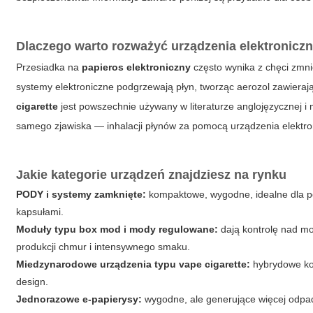
Dlaczego warto rozważyć urządzenia elektronicz
Przesiadka na
papieros elektroniczny
często wynika z chęci zmni
systemy elektroniczne podgrzewają płyn, tworząc aerozol zawierają
cigarette
jest powszechnie używany w literaturze anglojęzycznej i 
samego zjawiska — inhalacji płynów za pomocą urządzenia elektro
Jakie kategorie urządzeń znajdziesz na rynku
PODY i systemy zamknięte:
kompaktowe, wygodne, idealne dla p
kapsułami.
Moduły typu box mod i mody regulowane:
dają kontrolę nad mo
produkcji chmur i intensywnego smaku.
Miedzynarodowe urządzenia typu vape cigarette:
hybrydowe kon
design.
Jednorazowe e-papierysy:
wygodne, ale generujące więcej odpad