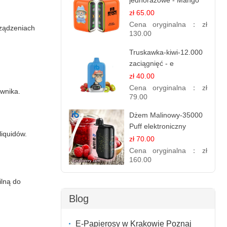
jednorazowe - Mango
Ananas – 25,000 Puffs
zł 65.00
Cena oryginalna：
zł
ządzeniach
130.00
Truskawka-kiwi-12.000
zaciągnięć - e
papierosy jednorazowe
zł 40.00
Cena oryginalna：
zł
wnika.
79.00
Dżem Malinowy-35000
Puff elektroniczny
liquidów.
papieros (Ibvape Bar)
zł 70.00
Cena oryginalna：
zł
160.00
ilną do
Blog
E-Papierosy w Krakowie Poznaj