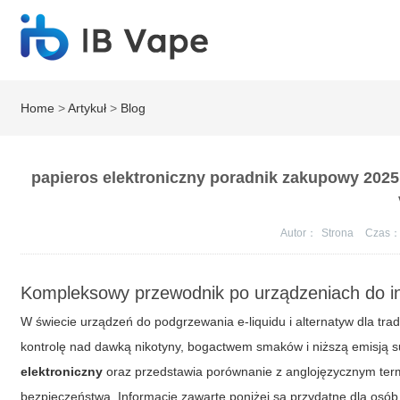
Home
>
Artykuł
>
Blog
papieros elektroniczny poradnik zakupowy 2025
Autor：
Strona
Czas
Kompleksowy przewodnik po urządzeniach do in
W świecie urządzeń do podgrzewania e-liquidu i alternatyw dla tra
kontrolę nad dawką nikotyny, bogactwem smaków i niższą emisją su
elektroniczny
oraz przedstawia porównanie z anglojęzycznym te
bezpieczeństwa. Informacje zawarte poniżej są przydatne dla osób p