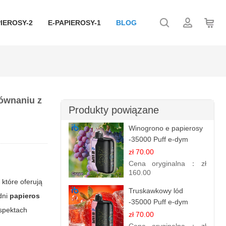
IEROSY-2
E-PAPIEROSY-1
BLOG
równaniu z
Produkty powiązane
Winogrono e papierosy
-35000 Puff e-dym
zł 70.00
Cena oryginalna：
zł
160.00
 które oferują
Truskawkowy lód
dni
papieros
-35000 Puff e-dym
aspektach
zł 70.00