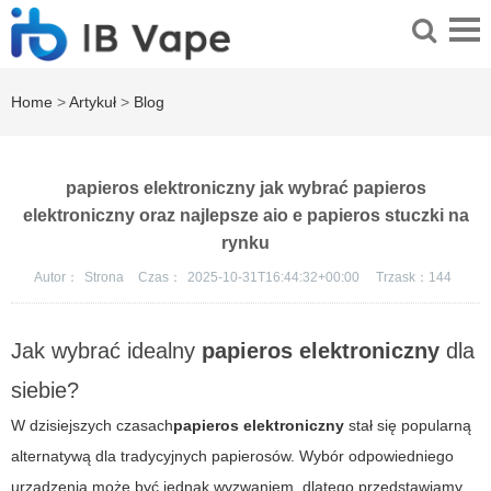
Home
>
Artykuł
>
Blog
papieros elektroniczny jak wybrać papieros
elektroniczny oraz najlepsze aio e papieros stuczki na
rynku
Autor：
Strona
Czas：
2025-10-31T16:44:32+00:00
Trzask：
144
Jak wybrać idealny
papieros elektroniczny
dla
siebie?
W dzisiejszych czasach
papieros elektroniczny
stał się popularną
alternatywą dla tradycyjnych papierosów. Wybór odpowiedniego
urządzenia może być jednak wyzwaniem, dlatego przedstawiamy