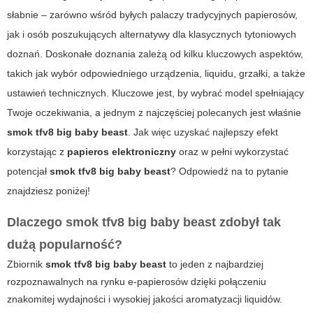
słabnie – zarówno wśród byłych palaczy tradycyjnych papierosów,
jak i osób poszukujących alternatywy dla klasycznych tytoniowych
doznań. Doskonałe doznania zależą od kilku kluczowych aspektów,
takich jak wybór odpowiedniego urządzenia, liquidu, grzałki, a także
ustawień technicznych. Kluczowe jest, by wybrać model spełniający
Twoje oczekiwania, a jednym z najczęściej polecanych jest właśnie
smok tfv8 big baby beast
.
Jak więc uzyskać najlepszy efekt
korzystając z
papieros elektroniczny
oraz w pełni wykorzystać
potencjał
smok tfv8 big baby beast
? Odpowiedź na to pytanie
znajdziesz poniżej!
Dlaczego
smok tfv8 big baby beast
zdobył tak
dużą popularność?
Zbiornik
smok tfv8 big baby beast
to jeden z najbardziej
rozpoznawalnych na rynku e-papierosów dzięki połączeniu
znakomitej wydajności i wysokiej jakości aromatyzacji liquidów.