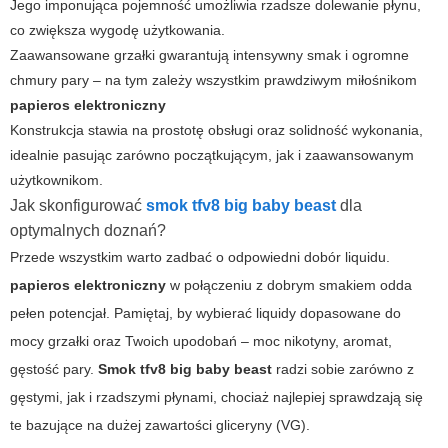
Jego imponująca pojemność umożliwia rzadsze dolewanie płynu,
co zwiększa wygodę użytkowania.
Zaawansowane grzałki gwarantują intensywny smak i ogromne
chmury pary – na tym zależy wszystkim prawdziwym miłośnikom
papieros elektroniczny
Konstrukcja stawia na prostotę obsługi oraz solidność wykonania,
idealnie pasując zarówno początkującym, jak i zaawansowanym
użytkownikom.
Jak skonfigurować
smok tfv8 big baby beast
dla
optymalnych doznań?
Przede wszystkim warto zadbać o odpowiedni dobór liquidu.
papieros elektroniczny
w połączeniu z dobrym smakiem odda
pełen potencjał. Pamiętaj, by wybierać liquidy dopasowane do
mocy grzałki oraz Twoich upodobań – moc nikotyny, aromat,
gęstość pary.
Smok tfv8 big baby beast
radzi sobie zarówno z
gęstymi, jak i rzadszymi płynami, chociaż najlepiej sprawdzają się
te bazujące na dużej zawartości gliceryny (VG).