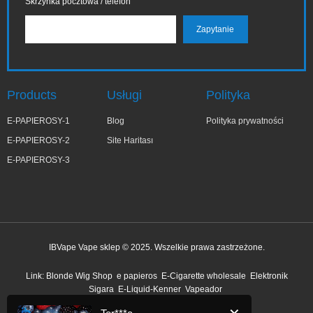
Skrzynka pocztowa / telefon
Products
Usługi
Polityka
E-PAPIEROSY-1
Blog
Polityka prywatności
E-PAPIEROSY-2
Site Haritası
E-PAPIEROSY-3
IBVape Vape sklep © 2025. Wszelkie prawa zastrzeżone.
✕
Ter***a
Link:
Blonde Wig Shop
e papieros
E-Cigarette wholesale
Elektronik
niedawno kupiony
Sigara
E-Liquid-Kenner
Vapeador