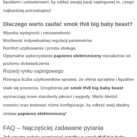
liquidami i ustawieniami, by oddać swojej pasji vapingowej to, czego
najbardziej potrzebujesz!
Dlaczego warto zaufać
smok tfv8 big baby beast
?
Wysoka wydajność i niezawodność
Możliwość indywidualnej regulacji parametrów
Komfort użytkowania i prosta obsługa
Optymalne wykorzystanie
papieros elektroniczny
niezależnie od
poziomu doświadczenia
Rozwój rynku vapingowego
Rosnąca liczba użytkowników sprawia, że oferta sprzętów i liquidów
stale się poszerza. Urządzenia jak
smok tfv8 big baby beast
wyznaczają nowe standardy jakości i wygody. Warto śledzić
nowości oraz testować różne konfiguracje, by odkryć swój idealny
zestaw
papieros elektroniczny
!
FAQ – Najczęściej zadawane pytania
Jak często należy wymieniać grzałkę w
smok tfv8 big baby