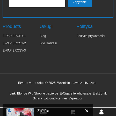
Products
Usługi
Polityka
E-PAPIEROSY-1
Blog
Polityka prywatności
E-PAPIEROSY-2
Site Haritası
E-PAPIEROSY-3
IBVape Vape sklep © 2025. Wszelkie prawa zastrzeżone.
✕
Zo***ia
Link:
Blonde Wig Shop
e papieros
E-Cigarette wholesale
Elektronik
niedawno kupiony
Sigara
E-Liquid-Kenner
Vapeador
7 minut temu