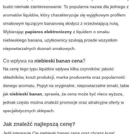
budzi niemałe zainteresowanie. To popularna nazwa dla jednego z
aromatów liquidów, który charakteryzuje się wyjątkowym profilem
smakowym łączącym bananową słodycz z orzeźwiającą nutą.
Wybierając
papieros elektroniczny
z liquidem o smaku
niebieskiego banana, użytkownicy szukają przede wszystkim
niepowtarzalnych doznań smakowych.
Co wpływa na
niebieski banan cena
?
Na cenę tego typu liquidów wpływa kilka czynników: jakość
składników, koszt produkcji, marka producenta oraz popularność
danego aromatu. Popyt na oryginalne, niepowtarzalne smaki, takie
jak
niebieski banan
, sprawia, że cena może być nieco wyższa,
jednak często można znaleźć promocje oraz atrakcyjne oferty w
specjalistycznych sklepach.
Jak znaleźć najlepszą cenę?
Jeśli interesuje Cię
niebieski banan cena
oraz chcesz kupić