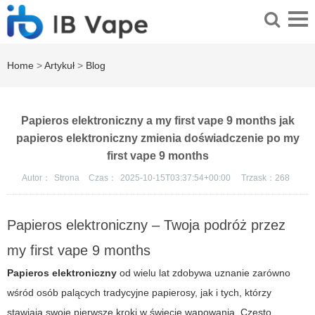
Home
>
Artykuł
>
Blog
Papieros elektroniczny a my first vape 9 months jak
papieros elektroniczny zmienia doświadczenie po my
first vape 9 months
Autor：
Strona
Czas：
2025-10-15T03:37:54+00:00
Trzask：
268
Papieros elektroniczny – Twoja podróż przez
my first vape 9 months
Papieros elektroniczny
od wielu lat zdobywa uznanie zarówno
wśród osób palących tradycyjne papierosy, jak i tych, którzy
stawiają swoje pierwsze kroki w świecie wapowania. Często