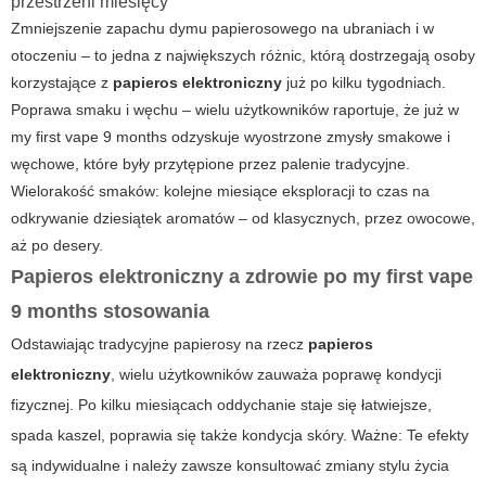
przestrzeni miesięcy
Zmniejszenie zapachu dymu papierosowego na ubraniach i w
otoczeniu – to jedna z największych różnic, którą dostrzegają osoby
korzystające z
papieros elektroniczny
już po kilku tygodniach.
Poprawa smaku i węchu – wielu użytkowników raportuje, że już w
my first vape 9 months
odzyskuje wyostrzone zmysły smakowe i
węchowe, które były przytępione przez palenie tradycyjne.
Wielorakość smaków: kolejne miesiące eksploracji to czas na
odkrywanie dziesiątek aromatów – od klasycznych, przez owocowe,
aż po desery.
Papieros elektroniczny a zdrowie po my first vape
9 months stosowania
Odstawiając tradycyjne papierosy na rzecz
papieros
elektroniczny
, wielu użytkowników zauważa poprawę kondycji
fizycznej. Po kilku miesiącach oddychanie staje się łatwiejsze,
spada kaszel, poprawia się także kondycja skóry.
Ważne:
Te efekty
są indywidualne i należy zawsze konsultować zmiany stylu życia