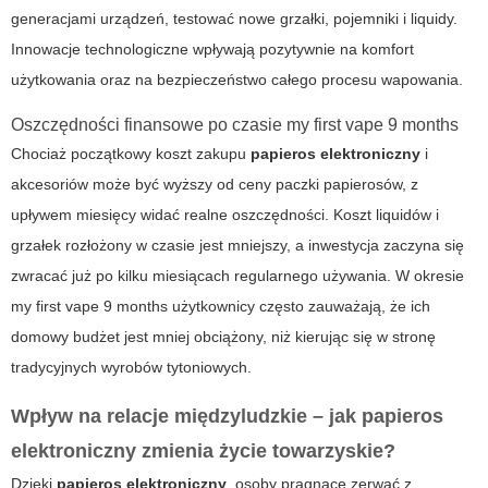
generacjami urządzeń, testować nowe grzałki, pojemniki i liquidy.
Innowacje technologiczne wpływają pozytywnie na komfort
użytkowania oraz na bezpieczeństwo całego procesu wapowania.
Oszczędności finansowe po czasie my first vape 9 months
Chociaż początkowy koszt zakupu
papieros elektroniczny
i
akcesoriów może być wyższy od ceny paczki papierosów, z
upływem miesięcy widać realne oszczędności. Koszt liquidów i
grzałek rozłożony w czasie jest mniejszy, a inwestycja zaczyna się
zwracać już po kilku miesiącach regularnego używania. W okresie
my first vape 9 months
użytkownicy często zauważają, że ich
domowy budżet jest mniej obciążony, niż kierując się w stronę
tradycyjnych wyrobów tytoniowych.
Wpływ na relacje międzyludzkie – jak papieros
elektroniczny zmienia życie towarzyskie?
Dzięki
papieros elektroniczny
, osoby pragnące zerwać z