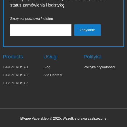
status zamówienia i logistykę.
Skrzynka pocztowa / telefon
Products
Usługi
Polityka
E-PAPIEROSY-1
Blog
Polityka prywatności
E-PAPIEROSY-2
Site Haritası
E-PAPIEROSY-3
IBVape Vape sklep © 2025. Wszelkie prawa zastrzeżone.
✕
Małg***ta