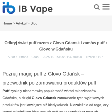
Home
>
Artykuł
>
Blog
Odkryj świat puff razem z Glovo Gdansk i zamów puff z
Glovo w Gdańsku
Autor：
Strona
Czas：
2025-10-15T05:01:32+00:00
Trzask：
197
Poznaj magię puff z Glovo Gdańsk –
przewodnik po zamawianiu produktów
puff
Puff
zyskały niesamowitą popularność wśród mieszkańców
Gdańska, a dzięki
Glovo Gdansk
zamawianie tych wyjątkowych
produktów jest łatwiejsze niż kiedykolwiek. Niezależnie od tego, czy
jesteś miłośnikiem klasycznych
puff
czy poszukujesz nowych