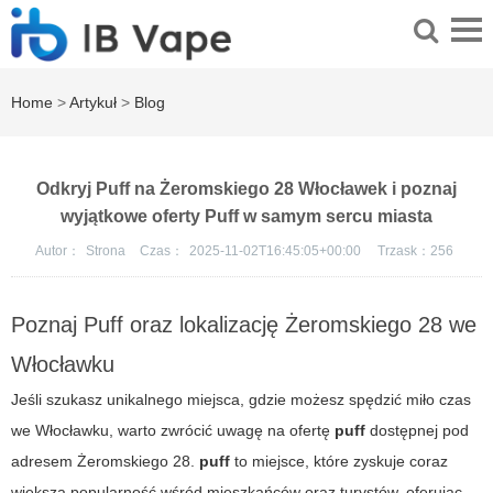
Home
>
Artykuł
>
Blog
Odkryj Puff na Żeromskiego 28 Włocławek i poznaj
wyjątkowe oferty Puff w samym sercu miasta
Autor：
Strona
Czas：
2025-11-02T16:45:05+00:00
Trzask：
256
Poznaj Puff oraz lokalizację Żeromskiego 28 we
Włocławku
Jeśli szukasz unikalnego miejsca, gdzie możesz spędzić miło czas
we Włocławku, warto zwrócić uwagę na ofertę
puff
dostępnej pod
adresem
Żeromskiego 28
.
puff
to miejsce, które zyskuje coraz
większą popularność wśród mieszkańców oraz turystów, oferując