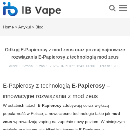
Home
>
Artykuł
>
Blog
Odkryj E-Papierosy z mod zeus oraz poznaj najnowsze
rozwiązania E-Papierosy z technologią mod zeus
Autor：
Strona
Czas：
2025-10-15T05:18:43+00:00
Trzask：
203
E-Papierosy z technologią
E-Papierosy
–
innowacyjne rozwiązania z mod zeus
W ostatnich latach
E-Papierosy
zdobywają coraz większą
popularność w Polsce, a nowoczesne technologie takie jak
mod
zeus
wprowadzają vaping na zupełnie nowy poziom. W niniejszym
artykule przyjrzymy się bliżej jak łączenie
E-Papierosy
z