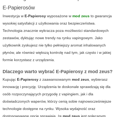
E-Papierosów
Inwestycja w
E-Papierosy
wyposażone w
mod zeus
to gwarancja
wysokiej satysfakcji z użytkowania oraz bezpieczeństwa.
Technologia znacznie wykracza poza możliwości standardowych
zestawów, dyktując nowe trendy na rynku vapingowym. Jako
użytkownik zyskujesz nie tylko pełniejszy aromat inhalowanych
płynów, ale również większą kontrolę nad tym, jak często i w jakiej
formie korzystasz z urządzenia.
Dlaczego warto wybrać E-Papierosy z mod zeus?
Kupując
E-Papierosy
z zaawansowanym
mod zeus
, wybierasz
innowację i precyzję. Urządzenia te doskonale sprawdzają się dla
osób rozpoczynających przygodę z vapingiem, jak i dla
doświadczonych waperów, którzy cenią sobie najnowocześniejsze
technologie dostępne na rynku. Wysoka wydajność oraz
dostosowywane opcje sprawiają, że
mod zeus
jest polecanym