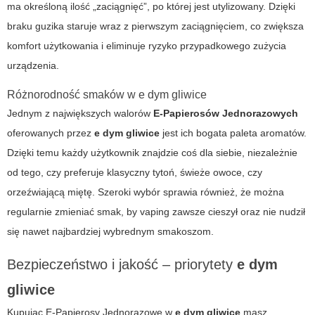
ma określoną ilość „zaciągnięć”, po której jest utylizowany. Dzięki
braku guzika staruje wraz z pierwszym zaciągnięciem, co zwiększa
komfort użytkowania i eliminuje ryzyko przypadkowego zużycia
urządzenia.
Różnorodność smaków w
e dym gliwice
Jednym z największych walorów
E-Papierosów Jednorazowych
oferowanych przez
e dym gliwice
jest ich bogata paleta aromatów.
Dzięki temu każdy użytkownik znajdzie coś dla siebie, niezależnie
od tego, czy preferuje klasyczny tytoń, świeże owoce, czy
orzeźwiającą miętę. Szeroki wybór sprawia również, że można
regularnie zmieniać smak, by vaping zawsze cieszył oraz nie nudził
się nawet najbardziej wybrednym smakoszom.
Bezpieczeństwo i jakość – priorytety
e dym
gliwice
Kupując
E-Papierosy Jednorazowe
w
e dym gliwice
masz