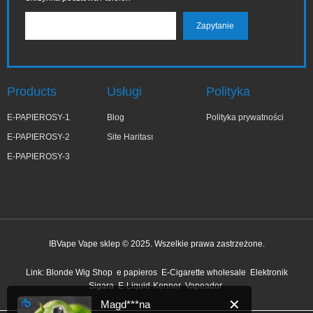
Products
Usługi
Polityka
E-PAPIEROSY-1
Blog
Polityka prywatności
E-PAPIEROSY-2
Site Haritası
E-PAPIEROSY-3
IBVape Vape sklep © 2025. Wszelkie prawa zastrzeżone.
✕
Magd***na
Link:
Blonde Wig Shop
e papieros
E-Cigarette wholesale
Elektronik
niedawno kupiony
Sigara
E-Liquid-Kenner
Vapeador