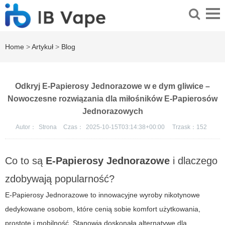
Home
>
Artykuł
>
Blog
Odkryj E-Papierosy Jednorazowe w e dym gliwice –
Nowoczesne rozwiązania dla miłośników E-Papierosów
Jednorazowych
Autor：
Strona
Czas：
2025-10-15T03:14:38+00:00
Trzask：
152
Co to są
E-Papierosy Jednorazowe
i dlaczego
zdobywają popularność?
E-Papierosy Jednorazowe
to innowacyjne wyroby nikotynowe
dedykowane osobom, które cenią sobie komfort użytkowania,
prostotę i mobilność. Stanowią doskonałą alternatywę dla