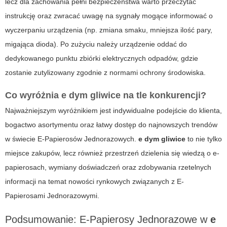
lecz dla zachowania pełni bezpieczeństwa warto przeczytać
instrukcję oraz zwracać uwagę na sygnały mogące informować o
wyczerpaniu urządzenia (np. zmiana smaku, mniejsza ilość pary,
migająca dioda). Po zużyciu należy urządzenie oddać do
dedykowanego punktu zbiórki elektrycznych odpadów, gdzie
zostanie zutylizowany zgodnie z normami ochrony środowiska.
Co wyróżnia
e dym gliwice
na tle konkurencji?
Najważniejszym wyróżnikiem jest indywidualne podejście do klienta,
bogactwo asortymentu oraz łatwy dostęp do najnowszych trendów
w świecie
E-Papierosów Jednorazowych
.
e dym gliwice
to nie tylko
miejsce zakupów, lecz również przestrzeń dzielenia się wiedzą o e-
papierosach, wymiany doświadczeń oraz zdobywania rzetelnych
informacji na temat nowości rynkowych związanych z
E-
Papierosami Jednorazowymi
.
Podsumowanie: E-Papierosy Jednorazowe w
e