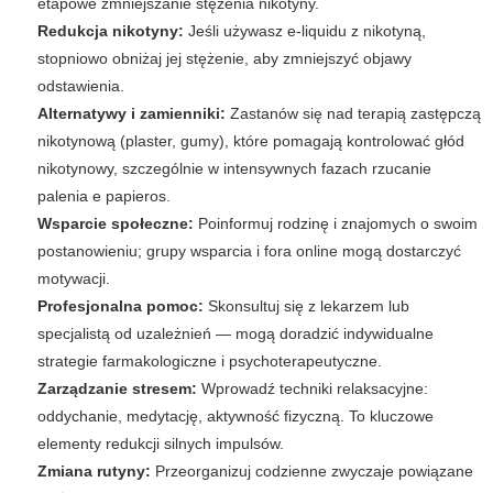
etapowe zmniejszanie stężenia nikotyny.
Redukcja nikotyny:
Jeśli używasz e-liquidu z nikotyną,
stopniowo obniżaj jej stężenie, aby zmniejszyć objawy
odstawienia.
Alternatywy i zamienniki:
Zastanów się nad terapią zastępczą
nikotynową (plaster, gumy), które pomagają kontrolować głód
nikotynowy, szczególnie w intensywnych fazach
rzucanie
palenia e papieros
.
Wsparcie społeczne:
Poinformuj rodzinę i znajomych o swoim
postanowieniu; grupy wsparcia i fora online mogą dostarczyć
motywacji.
Profesjonalna pomoc:
Skonsultuj się z lekarzem lub
specjalistą od uzależnień — mogą doradzić indywidualne
strategie farmakologiczne i psychoterapeutyczne.
Zarządzanie stresem:
Wprowadź techniki relaksacyjne:
oddychanie, medytację, aktywność fizyczną. To kluczowe
elementy redukcji silnych impulsów.
Zmiana rutyny:
Przeorganizuj codzienne zwyczaje powiązane