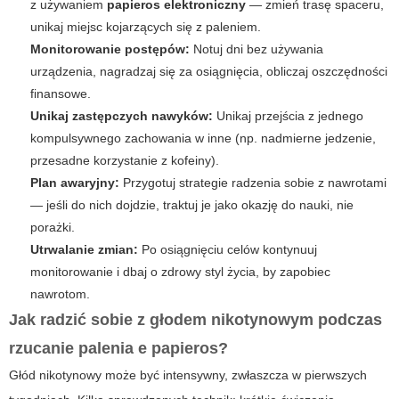
z używaniem
papieros elektroniczny
— zmień trasę spaceru,
unikaj miejsc kojarzących się z paleniem.
Monitorowanie postępów:
Notuj dni bez używania
urządzenia, nagradzaj się za osiągnięcia, obliczaj oszczędności
finansowe.
Unikaj zastępczych nawyków:
Unikaj przejścia z jednego
kompulsywnego zachowania w inne (np. nadmierne jedzenie,
przesadne korzystanie z kofeiny).
Plan awaryjny:
Przygotuj strategie radzenia sobie z nawrotami
— jeśli do nich dojdzie, traktuj je jako okazję do nauki, nie
porażki.
Utrwalanie zmian:
Po osiągnięciu celów kontynuuj
monitorowanie i dbaj o zdrowy styl życia, by zapobiec
nawrotom.
Jak radzić sobie z głodem nikotynowym podczas
rzucanie palenia e papieros
?
Głód nikotynowy może być intensywny, zwłaszcza w pierwszych