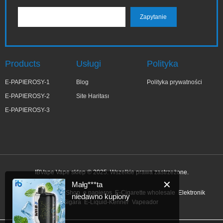
Products
Usługi
Polityka
E-PAPIEROSY-1
Blog
Polityka prywatności
E-PAPIEROSY-2
Site Haritası
E-PAPIEROSY-3
IBVape Vape sklep © 2025. Wszelkie prawa zastrzeżone.
✕
Małg***ta
Link:
Blonde Wig Shop
e papieros
E-Cigarette wholesale
Elektronik
niedawno kupiony
Sigara
E-Liquid-Kenner
Vapeador