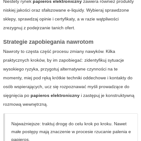
Niestety rynek
papieros elektroniczny
zawiera również produkty
niskiej jakości oraz sfałszowane e-liquidy. Wybieraj sprawdzone
sklepy, sprawdzaj opinie i certyfikaty, a w razie wątpliwości
zrezygnuj z podejrzanie tanich ofert.
Strategie zapobiegania nawrotom
Nawroty to częsta część procesu zmiany nawyków. Kilka
praktycznych kroków, by im zapobiegać: zidentyfikuj sytuacje
wysokiego ryzyka, przygotuj alternatywne czynności na te
momenty, miej pod ręką krótkie techniki oddechowe i kontakty do
osób wspierających, ucz się rozpoznawać myśli prowadzące do
sięgnięcia po
papieros elektroniczny
i zastępuj je konstruktywną
rozmową wewnętrzną.
Najważniejsze: traktuj drogę do celu krok po kroku. Nawet
małe postępy mają znaczenie w procesie
rzucanie palenia e
papieros
.