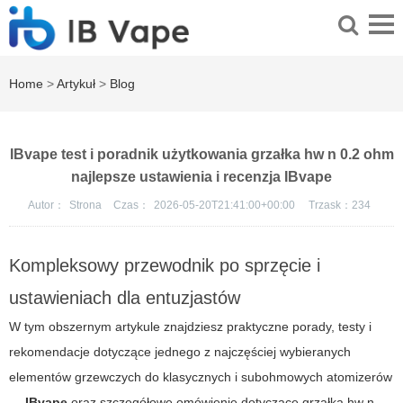
Home
>
Artykuł
>
Blog
IBvape test i poradnik użytkowania grzałka hw n 0.2 ohm
najlepsze ustawienia i recenzja IBvape
Autor：
Strona
Czas：
2026-05-20T21:41:00+00:00
Trzask：
234
Kompleksowy przewodnik po sprzęcie i
ustawieniach dla entuzjastów
W tym obszernym artykule znajdziesz praktyczne porady, testy i
rekomendacje dotyczące jednego z najczęściej wybieranych
elementów grzewczych do klasycznych i subohmowych atomizerów
—
IBvape
oraz szczegółowe omówienie dotyczące
grzałka hw n