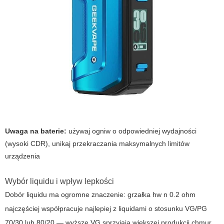
Uwaga na baterie:
używaj ogniw o odpowiedniej wydajności
(wysoki CDR), unikaj przekraczania maksymalnych limitów
urządzenia
Wybór liquidu i wpływ lepkości
Dobór liquidu ma ogromne znaczenie:
grzałka hw n 0.2 ohm
najczęściej współpracuje najlepiej z liquidami o stosunku VG/PG
70/30 lub 80/20 — wyższe VG sprzyjają większej produkcji chmur,