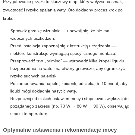
Przygotowanie grzałki to kluczowy etap, który wpływa na smak,
żywotność i ryzyko spalania waty. Oto dokładny proces krok po
kroku:
Sprawdź grzałkę wizualnie — upewnij się, że nie ma
widocznych uszkodzeń.
Przed instalacją zapoznaj się z instrukcją urządzenia —
niektóre konstrukcje wymagają specyficznego montażu.
Przeprowadź tzw. „priming” — wprowadź kilka kropel liquidu
bezpośrednio na watę i na otwory grzewcze, aby ograniczyć
ryzyko suchych palenisk.
Po zamontowaniu napełnij zbiornik, odczekaj 5–10 minut, aby
liquid mógł dokładnie nasycić watę.
Rozpocznij od niskich ustawień mocy i stopniowo zwiększaj do
pożądanego zakresu (np. 70 W → 80 W → 90 W), obserwując
smak i temperaturę.
Optymalne ustawienia i rekomendacje mocy