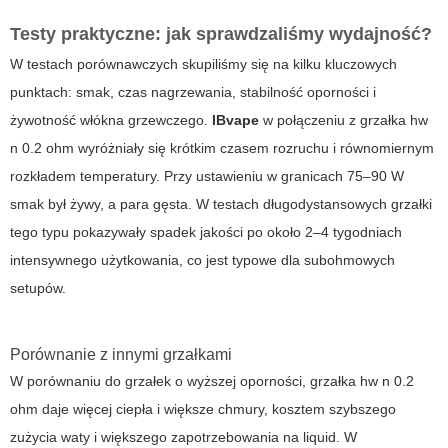
Testy praktyczne: jak sprawdzaliśmy wydajność?
W testach porównawczych skupiliśmy się na kilku kluczowych
punktach: smak, czas nagrzewania, stabilność oporności i
żywotność włókna grzewczego.
IBvape
w połączeniu z
grzałka hw
n 0.2 ohm
wyróżniały się krótkim czasem rozruchu i równomiernym
rozkładem temperatury. Przy ustawieniu w granicach 75–90 W
smak był żywy, a para gęsta. W testach długodystansowych grzałki
tego typu pokazywały spadek jakości po około 2–4 tygodniach
intensywnego użytkowania, co jest typowe dla subohmowych
setupów.
Porównanie z innymi grzałkami
W porównaniu do grzałek o wyższej oporności,
grzałka hw n 0.2
ohm
daje więcej ciepła i większe chmury, kosztem szybszego
zużycia waty i większego zapotrzebowania na liquid. W