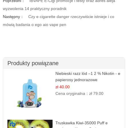
Poprzedni：
IBVAPE E-Cigi promocje i testy oraz adres aleja
wyzwolenia 14 praktyczny poradnik
Następny：
Czy e cigarette danger rzeczywiście istnieje i co
mówią badania o ego aio vape pen
Produkty powiązane
Niebieski razz lód –1 2 % Nikotin - e
papierosy jednorazowe
zł 40.00
Cena oryginalna：
zł 79.00
Truskawka Kiwi-35000 Puff e