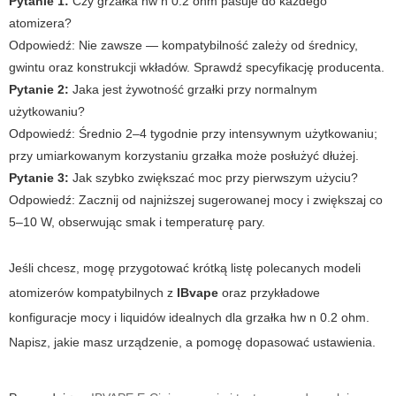
Pytanie 1:
Czy
grzałka hw n 0.2 ohm
pasuje do każdego
atomizera?
Odpowiedź:
Nie zawsze — kompatybilność zależy od średnicy,
gwintu oraz konstrukcji wkładów. Sprawdź specyfikację producenta.
Pytanie 2:
Jaka jest żywotność grzałki przy normalnym
użytkowaniu?
Odpowiedź:
Średnio 2–4 tygodnie przy intensywnym użytkowaniu;
przy umiarkowanym korzystaniu grzałka może posłużyć dłużej.
Pytanie 3:
Jak szybko zwiększać moc przy pierwszym użyciu?
Odpowiedź:
Zacznij od najniższej sugerowanej mocy i zwiększaj co
5–10 W, obserwując smak i temperaturę pary.
Jeśli chcesz, mogę przygotować krótką listę polecanych modeli
atomizerów kompatybilnych z
IBvape
oraz przykładowe
konfiguracje mocy i liquidów idealnych dla
grzałka hw n 0.2 ohm
.
Napisz, jakie masz urządzenie, a pomogę dopasować ustawienia.