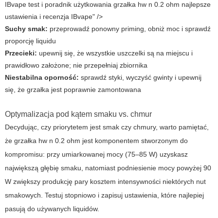
IBvape test i poradnik użytkowania grzałka hw n 0.2 ohm najlepsze
ustawienia i recenzja IBvape" />
Suchy smak:
przeprowadź ponowny priming, obniż moc i sprawdź
proporcję liquidu
Przecieki:
upewnij się, że wszystkie uszczelki są na miejscu i
prawidłowo założone; nie przepełniaj zbiornika
Niestabilna oporność:
sprawdź styki, wyczyść gwinty i upewnij
się, że grzałka jest poprawnie zamontowana
Optymalizacja pod kątem smaku vs. chmur
Decydując, czy priorytetem jest smak czy chmury, warto pamiętać,
że
grzałka hw n 0.2 ohm
jest komponentem stworzonym do
kompromisu: przy umiarkowanej mocy (75–85 W) uzyskasz
największą głębię smaku, natomiast podniesienie mocy powyżej 90
W zwiększy produkcję pary kosztem intensywności niektórych nut
smakowych. Testuj stopniowo i zapisuj ustawienia, które najlepiej
pasują do używanych liquidów.