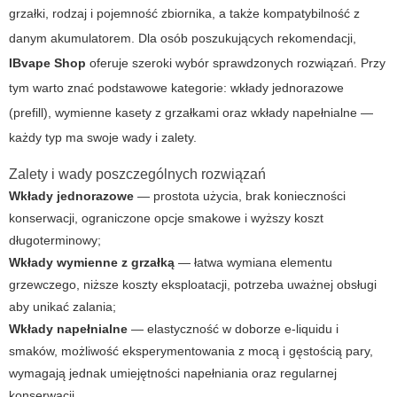
grzałki, rodzaj i pojemność zbiornika, a także kompatybilność z
danym akumulatorem. Dla osób poszukujących rekomendacji,
IBvape Shop
oferuje szeroki wybór sprawdzonych rozwiązań. Przy
tym warto znać podstawowe kategorie: wkłady jednorazowe
(prefill), wymienne kasety z grzałkami oraz wkłady napełnialne —
każdy typ ma swoje wady i zalety.
Zalety i wady poszczególnych rozwiązań
Wkłady jednorazowe
— prostota użycia, brak konieczności
konserwacji, ograniczone opcje smakowe i wyższy koszt
długoterminowy;
Wkłady wymienne z grzałką
— łatwa wymiana elementu
grzewczego, niższe koszty eksploatacji, potrzeba uważnej obsługi
aby unikać zalania;
Wkłady napełnialne
— elastyczność w doborze e-liquidu i
smaków, możliwość eksperymentowania z mocą i gęstością pary,
wymagają jednak umiejętności napełniania oraz regularnej
konserwacji.