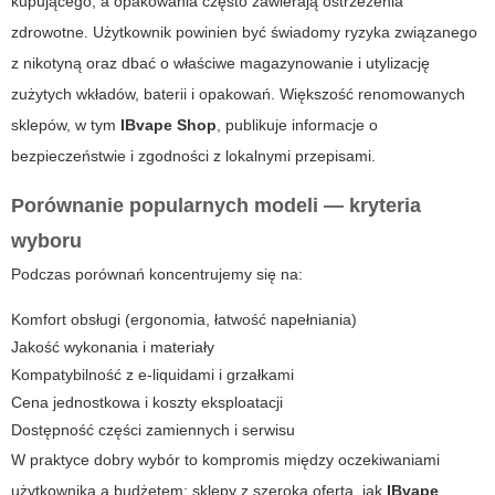
kupującego, a opakowania często zawierają ostrzeżenia
zdrowotne. Użytkownik powinien być świadomy ryzyka związanego
z nikotyną oraz dbać o właściwe magazynowanie i utylizację
zużytych wkładów, baterii i opakowań. Większość renomowanych
sklepów, w tym
IBvape Shop
, publikuje informacje o
bezpieczeństwie i zgodności z lokalnymi przepisami.
Porównanie popularnych modeli — kryteria
wyboru
Podczas porównań koncentrujemy się na:
Komfort obsługi (ergonomia, łatwość napełniania)
Jakość wykonania i materiały
Kompatybilność z e-liquidami i grzałkami
Cena jednostkowa i koszty eksploatacji
Dostępność części zamiennych i serwisu
W praktyce dobry wybór to kompromis między oczekiwaniami
użytkownika a budżetem; sklepy z szeroką ofertą, jak
IBvape