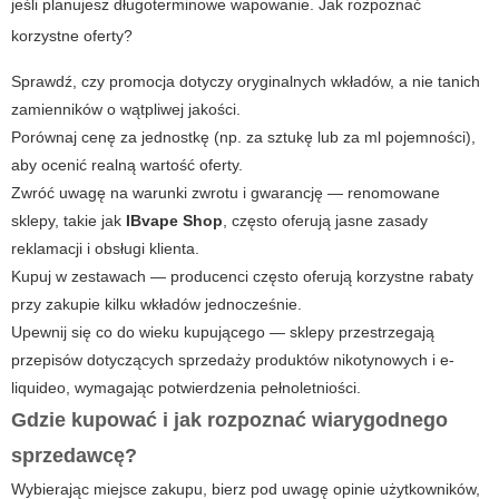
jeśli planujesz długoterminowe wapowanie. Jak rozpoznać
korzystne oferty?
Sprawdź, czy promocja dotyczy oryginalnych wkładów, a nie tanich
zamienników o wątpliwej jakości.
Porównaj cenę za jednostkę (np. za sztukę lub za ml pojemności),
aby ocenić realną wartość oferty.
Zwróć uwagę na warunki zwrotu i gwarancję — renomowane
sklepy, takie jak
IBvape Shop
, często oferują jasne zasady
reklamacji i obsługi klienta.
Kupuj w zestawach — producenci często oferują korzystne rabaty
przy zakupie kilku wkładów jednocześnie.
Upewnij się co do wieku kupującego — sklepy przestrzegają
przepisów dotyczących sprzedaży produktów nikotynowych i e-
liquideo, wymagając potwierdzenia pełnoletniości.
Gdzie kupować i jak rozpoznać wiarygodnego
sprzedawcę?
Wybierając miejsce zakupu, bierz pod uwagę opinie użytkowników,