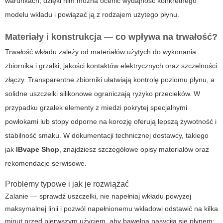
warunkach; dzięki nim można ocenić wydajność konkretnego
modelu wkładu i powiązać ją z rodzajem użytego płynu.
Materiały i konstrukcja — co wpływa na trwałość?
Trwałość wkładu zależy od materiałów użytych do wykonania
zbiornika i grzałki, jakości kontaktów elektrycznych oraz szczelności
złączy. Transparentne zbiorniki ułatwiają kontrolę poziomu płynu, a
solidne uszczelki silikonowe ograniczają ryzyko przecieków. W
przypadku grzałek elementy z miedzi pokrytej specjalnymi
powłokami lub stopy odporne na korozję oferują lepszą żywotność i
stabilność smaku. W dokumentacji technicznej dostawcy, takiego
jak
IBvape Shop
, znajdziesz szczegółowe opisy materiałów oraz
rekomendacje serwisowe.
Problemy typowe i jak je rozwiązać
Zalanie — sprawdź uszczelki, nie napełniaj wkładu powyżej
maksymalnej linii i pozwól napełnionemu wkładowi odstawić na kilka
minut przed pierwszym użyciem, aby bawełna nasyciła się płynem;