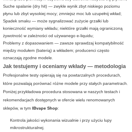
Suche spalanie (dry hit) — zwykle wynik zbyt niskiego poziomu
płynu lub zbyt wysokiej mocy; zmniejsz moc lub uzupełnij wkład;
Spadek smaku — może sygnalizować zużycie grzałki lub
konieczność wymiany wkładu; niektóre grzałki mają ograniczoną
żywotność w zależności od używanego e-liquidu;
Problemy z dopasowaniem — zawsze sprawdzaj kompatybilność
między modułem (baterią) a wkładem; producenci często
oznaczają zgodne modele.
Jak testujemy i oceniamy wkłady — metodologia
Profesjonalne testy opierają się na powtarzalnych procedurach,
które pozwalają porównać różne modele przy stałych parametrach.
Poniżej przykładowa procedura stosowana w naszych testach i
rekomendacjach dostępnych w ofercie wielu renomowanych
sklepów, w tym
IBvape Shop
:
Kontrola jakości wykonania wizualnie i przy użyciu lupy
mikrostrukturalnej.