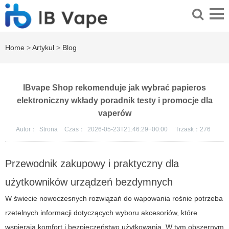
Home
>
Artykuł
>
Blog
IBvape Shop rekomenduje jak wybrać papieros
elektroniczny wkłady poradnik testy i promocje dla
vaperów
Autor：
Strona
Czas：
2026-05-23T21:46:29+00:00
Trzask：
276
Przewodnik zakupowy i praktyczny dla
użytkowników urządzeń bezdymnych
W świecie nowoczesnych rozwiązań do wapowania rośnie potrzeba
rzetelnych informacji dotyczących wyboru akcesoriów, które
wspierają komfort i bezpieczeństwo użytkowania. W tym obszernym