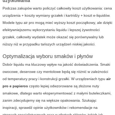
użytkowania
Podczas zakupów warto policzyć całkowity koszt użytkowania: cena
urządzenia + koszty wymiany grzałek i kartridży + koszt e-liquidów.
Modele typu
air pro
mogą mieć wyższy koszt początkowy, ale dzięki
efektywniejszemu wykorzystaniu liquidu i lepszej żywotności
grzałek, całkowity wydatek może okazać się porównywalny lub
niższy niż w przypadku tańszych urządzeń niskiej jakości.
Optymalizacja wyboru smaków i płynów
Dobór liquidu ma kluczowy wpływ na jakość doświadczenia. Smaki
owocowe, deserowe czy mentolowe będą się różnić w zależności
od temperatury pracy i konstrukcji grzałki. W urządzeniach typu
air
pro e papieros
często lepiej odwzorowane są złożone nuty
smakowe, dlatego warto eksperymentować z małymi buteleczkami,
zanim zdecydujemy się na większe opakowania. Szukając
inspiracji, sprawdź opinie użytkowników i rekomendacje na
stronach specjalistycznych oraz w ofertach sklepów, takich jak