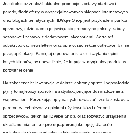
Jeżeli chcesz znaleźć aktualne promocje, zestawy startowe i
porady, śledź oferty w wyspecjalizowanych sklepach internetowych
oraz blogach tematycznych.
IBVape Shop
jest przykładem punktu
sprzedaży, gdzie często pojawiają się promocyjne pakiety, rabaty
sezonowe i zestawy z dodatkowymi akcesoriami. Warto też
subskrybować newslettery oraz sprawdzać sekcje outletowe, by nie
przegapić okazji. Pamiętaj o porównaniu ofert i czytaniu opinii
innych klientów, by upewnić się, że kupujesz oryginalny produkt w
korzystnej cenie.
Na zakończenie: inwestycja w dobrze dobrany sprzęt i odpowiednie
płyny to najlepszy sposób na satysfakcjonujące doświadczenie z
wapowaniem. Poszukując optymalnych rozwiązań, warto zestawiać
parametry techniczne z opiniami użytkowników i ofertami
sprzedawców, takich jak
IBVape Shop
, oraz rozważyć urządzenia
określane mianem
air pro e papieros
jako opcję dla osób
szukających równowagi między jakością smaku a wygodą