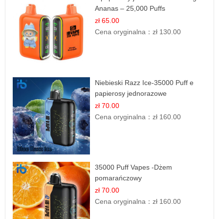
Ananas – 25,000 Puffs
zł 65.00
Cena oryginalna：
zł 130.00
Niebieski Razz Ice-35000 Puff e
papierosy jednorazowe
zł 70.00
Cena oryginalna：
zł 160.00
35000 Puff Vapes -Dżem
pomarańczowy
zł 70.00
Cena oryginalna：
zł 160.00