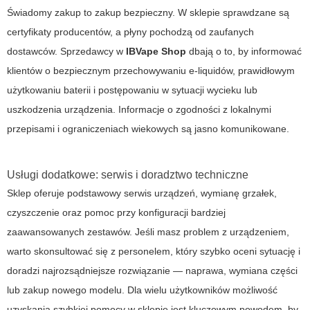
Świadomy zakup to zakup bezpieczny. W sklepie sprawdzane są
certyfikaty producentów, a płyny pochodzą od zaufanych
dostawców. Sprzedawcy w
IBVape Shop
dbają o to, by informować
klientów o bezpiecznym przechowywaniu e-liquidów, prawidłowym
użytkowaniu baterii i postępowaniu w sytuacji wycieku lub
uszkodzenia urządzenia. Informacje o zgodności z lokalnymi
przepisami i ograniczeniach wiekowych są jasno komunikowane.
Usługi dodatkowe: serwis i doradztwo techniczne
Sklep oferuje podstawowy serwis urządzeń, wymianę grzałek,
czyszczenie oraz pomoc przy konfiguracji bardziej
zaawansowanych zestawów. Jeśli masz problem z urządzeniem,
warto skonsultować się z personelem, który szybko oceni sytuację i
doradzi najrozsądniejsze rozwiązanie — naprawa, wymiana części
lub zakup nowego modelu. Dla wielu użytkowników możliwość
uzyskania szybkiej pomocy w sklepie jest kluczowym powodem, by