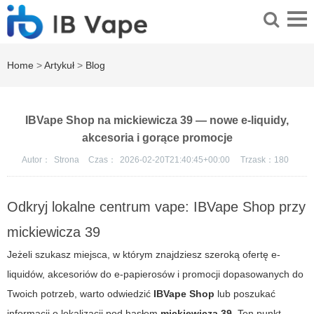
Home
>
Artykuł
>
Blog
IBVape Shop na mickiewicza 39 — nowe e-liquidy,
akcesoria i gorące promocje
Autor：
Strona
Czas：
2026-02-20T21:40:45+00:00
Trzask：
180
Odkryj lokalne centrum vape: IBVape Shop przy
mickiewicza 39
Jeżeli szukasz miejsca, w którym znajdziesz szeroką ofertę e-
liquidów, akcesoriów do e-papierosów i promocji dopasowanych do
Twoich potrzeb, warto odwiedzić
IBVape Shop
lub poszukać
informacji o lokalizacji pod hasłem
mickiewicza 39
. Ten punkt