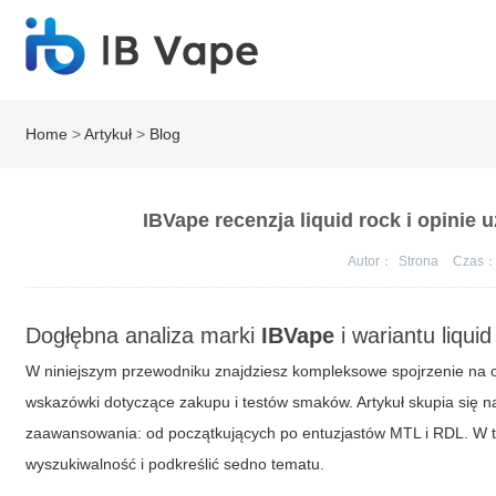
Home
>
Artykuł
>
Blog
IBVape recenzja liquid rock i opinie
Autor：
Strona
Czas
Dogłębna analiza marki
IBVape
i wariantu
liquid
W niniejszym przewodniku znajdziesz kompleksowe spojrzenie na o
wskazówki dotyczące zakupu i testów smaków. Artykuł skupia się 
zaawansowania: od początkujących po entuzjastów MTL i RDL. W tre
wyszukiwalność i podkreślić sedno tematu.