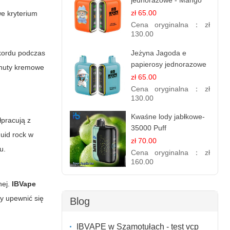
jednorazowe - Mango
Ananas – 25,000 Puffs
zł 65.00
e kryterium
Cena oryginalna：
zł
130.00
Jeżyna Jagoda e
akordu podczas
papierosy jednorazowe
 nuty kremowe
- 25 000 Puffs
zł 65.00
Cena oryginalna：
zł
130.00
Kwaśne lody jabłkowe-
łpracują z
35000 Puff
quid rock
w
elektroniczny papieros
zł 70.00
u.
Cena oryginalna：
zł
160.00
nej.
IBVape
by upewnić się
Blog
IBVAPE w Szamotułach - test vcp