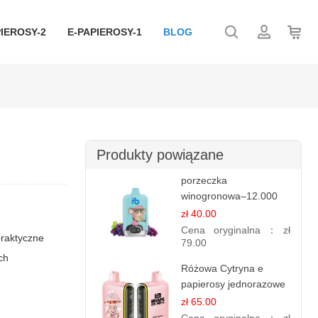
IEROSY-2
E-PAPIEROSY-1
BLOG
Produkty powiązane
porzeczka
winogronowa–12.000
zaciągnięć - e
zł 40.00
papierosy
Cena oryginalna：
zł
praktyczne
79.00
ch
Różowa Cytryna e
papierosy jednorazowe
- 25 000 Puffs
zł 65.00