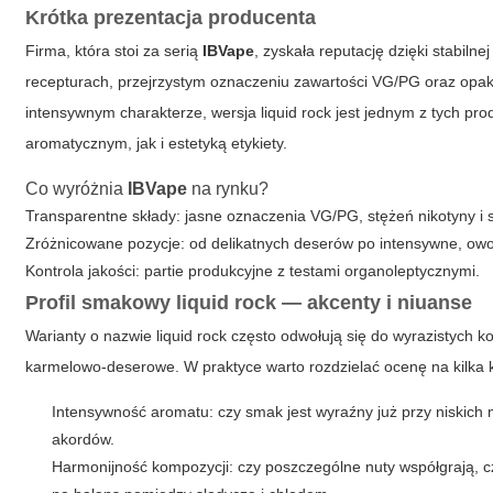
Krótka prezentacja producenta
Firma, która stoi za serią
IBVape
, zyskała reputację dzięki stabil
recepturach, przejrzystym oznaczeniu zawartości VG/PG oraz opa
intensywnym charakterze, wersja
liquid rock
jest jednym z tych pro
aromatycznym, jak i estetyką etykiety.
Co wyróżnia
IBVape
na rynku?
Transparentne składy: jasne oznaczenia VG/PG, stężeń nikotyny i
Zróżnicowane pozycje: od delikatnych deserów po intensywne, o
Kontrola jakości: partie produkcyjne z testami organoleptycznymi.
Profil smakowy
liquid rock
— akcenty i niuanse
Warianty o nazwie
liquid rock
często odwołują się do wyrazistych k
karmelowo-deserowe. W praktyce warto rozdzielać ocenę na kilka k
Intensywność aromatu: czy smak jest wyraźny już przy niskic
akordów.
Harmonijność kompozycji: czy poszczególne nuty współgrają,