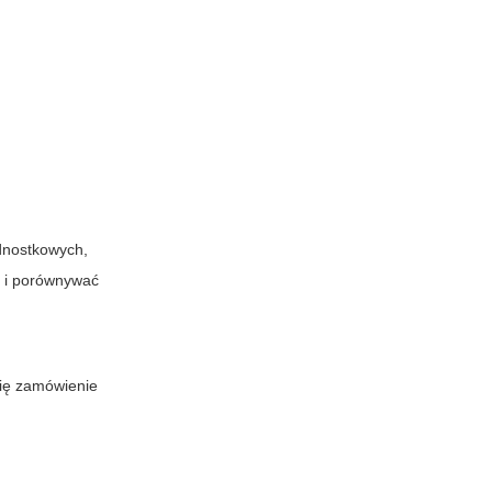
dnostkowych,
l i porównywać
się zamówienie