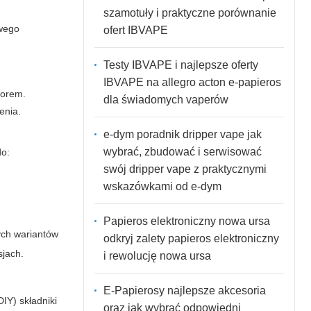
szamotuły i praktyczne porównanie
owego
ofert IBVAPE
Testy IBVAPE i najlepsze oferty
IBVAPE na allegro acton e-papieros
zorem.
dla świadomych vaperów
enia.
e-dym poradnik dripper vape jak
wybrać, zbudować i serwisować
do:
swój dripper vape z praktycznymi
wskazówkami od e-dym
Papieros elektroniczny nowa ursa
ych wariantów
odkryj zalety papieros elektroniczny
sjach.
i rewolucję nowa ursa
E-Papierosy najlepsze akcesoria
IY) składniki
oraz jak wybrać odpowiedni