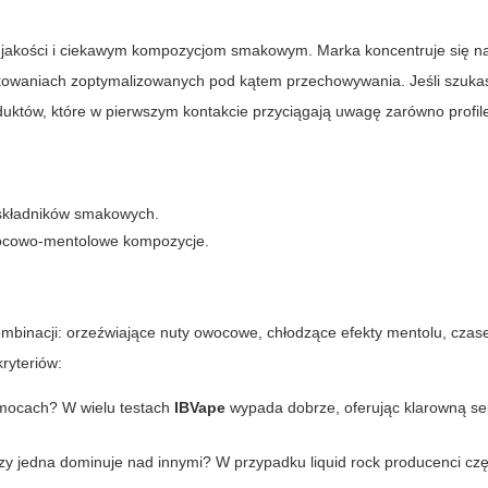
nej jakości i ciekawym kompozycjom smakowym. Marka koncentruje się n
kowaniach zoptymalizowanych pod kątem przechowywania. Jeśli szukas
duktów, które w pierwszym kontakcie przyciągają uwagę zarówno profi
 składników smakowych.
wocowo-mentolowe kompozycje.
ombinacji: orzeźwiające nuty owocowe, chłodzące efekty mentolu, cza
ryteriów:
h mocach? W wielu testach
IBVape
wypada dobrze, oferując klarowną se
 czy jedna dominuje nad innymi? W przypadku
liquid rock
producenci czę