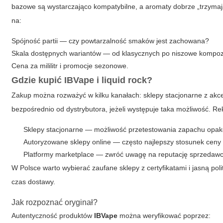
bazowe są wystarczająco kompatybilne, a aromaty dobrze „trzymaj
na:
Spójność partii — czy powtarzalność smaków jest zachowana?
Skala dostępnych wariantów — od klasycznych po niszowe kompoz
Cena za mililitr i promocje sezonowe.
Gdzie kupić
IBVape
i
liquid rock
?
Zakup można rozważyć w kilku kanałach: sklepy stacjonarne z akce
bezpośrednio od dystrybutora, jeżeli występuje taka możliwość. 
Sklepy stacjonarne — możliwość przetestowania zapachu opak
Autoryzowane sklepy online — często najlepszy stosunek ceny
Platformy marketplace — zwróć uwagę na reputację sprzedawcy
W Polsce warto wybierać zaufane sklepy z certyfikatami i jasną poli
czas dostawy.
Jak rozpoznać oryginał?
Autentyczność produktów
IBVape
można weryfikować poprzez: