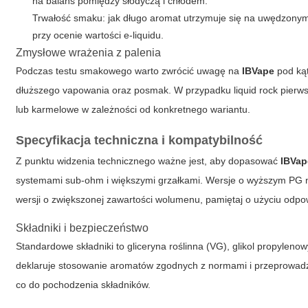
na balans pomiędzy słodyczą i chłodem.
Trwałość smaku: jak długo aromat utrzymuje się na uwędzonym
przy ocenie wartości e-liquidu.
Zmysłowe wrażenia z palenia
Podczas testu smakowego warto zwrócić uwagę na
IBVape
pod kąt
dłuższego vapowania oraz posmak. W przypadku
liquid rock
pierws
lub karmelowe w zależności od konkretnego wariantu.
Specyfikacja techniczna i kompatybilność
Z punktu widzenia technicznego ważne jest, aby dopasować
IBVap
systemami sub-ohm i większymi grzałkami. Wersje o wyższym PG n
wersji o zwiększonej zawartości wolumenu, pamiętaj o użyciu odpow
Składniki i bezpieczeństwo
Standardowe składniki to gliceryna roślinna (VG), glikol propyleno
deklaruje stosowanie aromatów zgodnych z normami i przeprowadza t
co do pochodzenia składników.