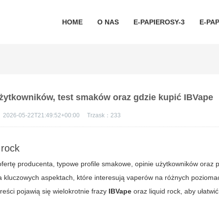
HOME
O NAS
E-PAPIEROSY-3
E-PAP
 użytkowników, test smaków oraz gdzie kupić IBVape
：
2026-05-22T21:49:52+00:00
Trzask：
233
 rock
fertę producenta, typowe profile smakowe, opinie użytkowników oraz 
na kluczowych aspektach, które interesują vaperów na różnych pozioma
ści pojawią się wielokrotnie frazy
IBVape
oraz
liquid rock
, aby ułatwić