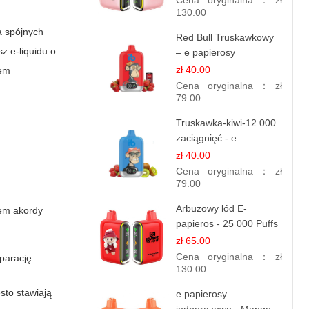
Cena oryginalna：
zł
130.00
a spójnych
Red Bull Truskawkowy
z e-liquidu o
– e papierosy
jednorazowe
zł 40.00
lem
Cena oryginalna：
zł
79.00
Truskawka-kiwi-12.000
zaciągnięć - e
papierosy jednorazowe
zł 40.00
Cena oryginalna：
zł
79.00
Arbuzowy lód E-
sem akordy
papieros - 25 000 Puffs
zł 65.00
Cena oryginalna：
zł
parację
130.00
sto stawiają
e papierosy