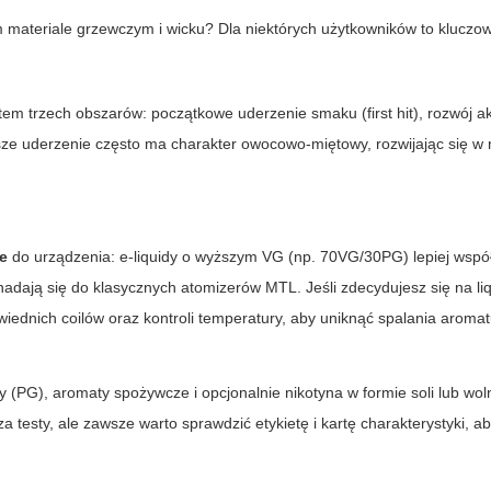
 materiale grzewczym i wicku? Dla niektórych użytkowników to kluczow
em trzech obszarów: początkowe uderzenie smaku (first hit), rozwój 
ze uderzenie często ma charakter owocowo-miętowy, rozwijając się w
e
do urządzenia: e-liquidy o wyższym VG (np. 70VG/30PG) lepiej wspó
adają się do klasycznych atomizerów MTL. Jeśli zdecydujesz się na
li
iednich coilów oraz kontroli temperatury, aby uniknąć spalania aromat
wy (PG), aromaty spożywcze i opcjonalnie nikotyna w formie soli lub wol
esty, ale zawsze warto sprawdzić etykietę i kartę charakterystyki, a