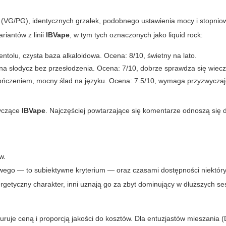
 (VG/PG), identycznych grzałek, podobnego ustawienia mocy i stopni
riantów z linii
IBVape
, w tym tych oznaczonych jako
liquid rock
:
olu, czysta baza alkaloidowa. Ocena: 8/10, świetny na lato.
elna słodycz bez przesłodzenia. Ocena: 7/10, dobrze sprawdza się wiec
ończeniem, mocny ślad na języku. Ocena: 7.5/10, wymaga przyzwyczaj
tyczące
IBVape
. Najczęściej powtarzające się komentarze odnoszą się 
w.
ego — to subiektywne kryterium — oraz czasami dostępności niektór
getyczny charakter, inni uznają go za zbyt dominujący w dłuższych se
ruje ceną i proporcją jakości do kosztów. Dla entuzjastów mieszania (D