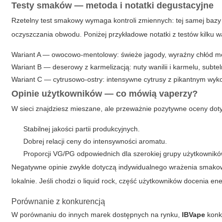
Testy smaków — metoda i notatki degustacyjne
Rzetelny test smakowy wymaga kontroli zmiennych: tej samej bazy
oczyszczania obwodu. Poniżej przykładowe notatki z testów kilku wa
Wariant A — owocowo-mentolowy: świeże jagody, wyraźny chłód ment
Wariant B — deserowy z karmelizacją: nuty wanilii i karmelu, subt
Wariant C — cytrusowo-ostry: intensywne cytrusy z pikantnym wyk
Opinie użytkowników — co mówią vaperzy?
W sieci znajdziesz mieszane, ale przeważnie pozytywne oceny do
Stabilnej jakości partii produkcyjnych.
Dobrej relacji ceny do intensywności aromatu.
Proporcji VG/PG odpowiednich dla szerokiej grupy użytkownikó
Negatywne opinie zwykle dotyczą indywidualnego wrażenia smakow
lokalnie. Jeśli chodzi o
liquid rock
, część użytkowników docenia ener
Porównanie z konkurencją
W porównaniu do innych marek dostępnych na rynku,
IBVape
konku