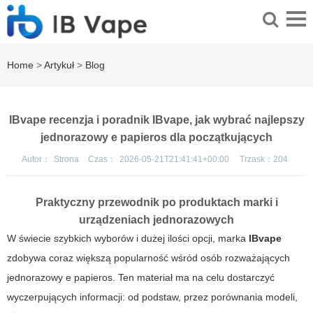
Home
>
Artykuł
>
Blog
IBvape recenzja i poradnik IBvape, jak wybrać najlepszy
jednorazowy e papieros dla początkujących
Autor：
Strona
Czas：
2026-05-21T21:41:41+00:00
Trzask：
204
Praktyczny przewodnik po produktach marki i
urządzeniach jednorazowych
W świecie szybkich wyborów i dużej ilości opcji, marka
IBvape
zdobywa coraz większą popularność wśród osób rozważających
jednorazowy e papieros
. Ten materiał ma na celu dostarczyć
wyczerpujących informacji: od podstaw, przez porównania modeli,