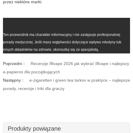
przez niektóre marki.
Ten przewodnik ma charakter informacyjny i nie zastępuje profesjonalnej
porady medycznej. Jeśli masz wątpliwości dotyczące wpływu nikotyny lub
innych składników na zdrowie, skonsultuj się ze specjalistą.
Poprzedni：
Recenzje IBvape 2026 jak wybrać IBvape i najlepszy
e-papieros dla początkujących
Następny：
e-zigaretten i green tea tarkov w praktyce – najlepsze
porady, recenzje i triki dla graczy
Produkty powiązane