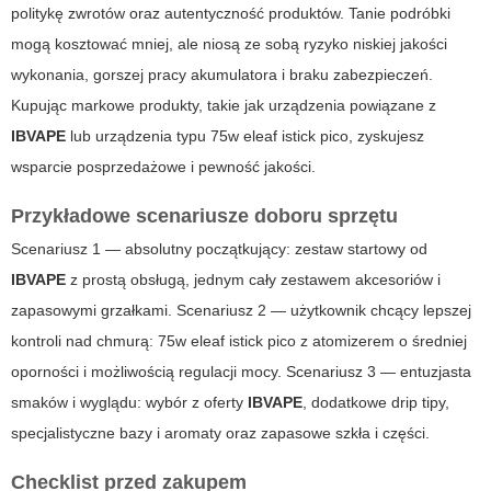
politykę zwrotów oraz autentyczność produktów. Tanie podróbki
mogą kosztować mniej, ale niosą ze sobą ryzyko niskiej jakości
wykonania, gorszej pracy akumulatora i braku zabezpieczeń.
Kupując markowe produkty, takie jak urządzenia powiązane z
IBVAPE
lub urządzenia typu
75w eleaf istick pico
, zyskujesz
wsparcie posprzedażowe i pewność jakości.
Przykładowe scenariusze doboru sprzętu
Scenariusz 1 — absolutny początkujący: zestaw startowy od
IBVAPE
z prostą obsługą, jednym cały zestawem akcesoriów i
zapasowymi grzałkami. Scenariusz 2 — użytkownik chcący lepszej
kontroli nad chmurą:
75w eleaf istick pico
z atomizerem o średniej
oporności i możliwością regulacji mocy. Scenariusz 3 — entuzjasta
smaków i wyglądu: wybór z oferty
IBVAPE
, dodatkowe drip tipy,
specjalistyczne bazy i aromaty oraz zapasowe szkła i części.
Checklist przed zakupem