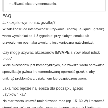
możliwość eksperymentowania.
FAQ
Jak często wymieniać grzałkę?
W zależności od intensywności używania i rodzaju e-liquidu grzałkę
warto wymieniać co 1-3 tygodnie; przy słabym smaku lub
przypalonym posmaku wymiana jest konieczna natychmiast.
Czy mogę używać akcesoriów
IBVAPE
z
75w eleaf istick
pico
?
Wiele akcesoriów jest kompatybilnych, ale zawsze warto sprawdzić
specyfikację gwintu i rekomendowaną oporność grzałek, aby
uniknąć problemów z działaniem lub bezpieczeństwem.
Jaka moc będzie najlepsza dla początkującego
użytkownika?
Na start warto ustawić umiarkowaną moc (np. 15–30 W) i testować
stopniowo wyższe wartości, zawsze obserwując smak i ilość pary.