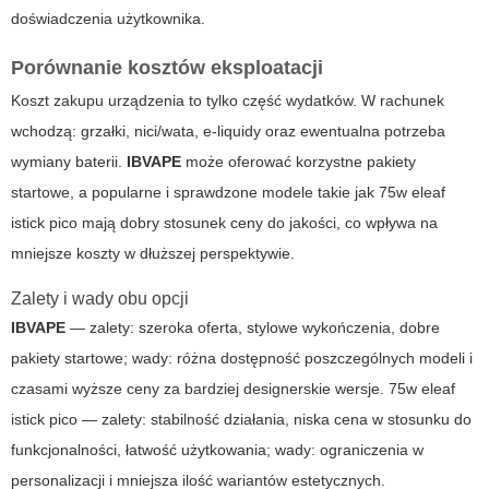
doświadczenia użytkownika.
Porównanie kosztów eksploatacji
Koszt zakupu urządzenia to tylko część wydatków. W rachunek
wchodzą: grzałki, nici/wata, e-liquidy oraz ewentualna potrzeba
wymiany baterii.
IBVAPE
może oferować korzystne pakiety
startowe, a popularne i sprawdzone modele takie jak
75w eleaf
istick pico
mają dobry stosunek ceny do jakości, co wpływa na
mniejsze koszty w dłuższej perspektywie.
Zalety i wady obu opcji
IBVAPE
— zalety: szeroka oferta, stylowe wykończenia, dobre
pakiety startowe; wady: różna dostępność poszczególnych modeli i
czasami wyższe ceny za bardziej designerskie wersje.
75w eleaf
istick pico
— zalety: stabilność działania, niska cena w stosunku do
funkcjonalności, łatwość użytkowania; wady: ograniczenia w
personalizacji i mniejsza ilość wariantów estetycznych.