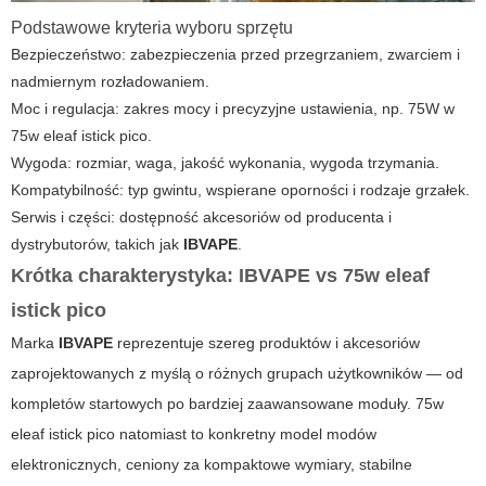
Podstawowe kryteria wyboru sprzętu
Bezpieczeństwo: zabezpieczenia przed przegrzaniem, zwarciem i
nadmiernym rozładowaniem.
Moc i regulacja: zakres mocy i precyzyjne ustawienia, np. 75W w
75w eleaf istick pico
.
Wygoda: rozmiar, waga, jakość wykonania, wygoda trzymania.
Kompatybilność: typ gwintu, wspierane oporności i rodzaje grzałek.
Serwis i części: dostępność akcesoriów od producenta i
dystrybutorów, takich jak
IBVAPE
.
Krótka charakterystyka:
IBVAPE
vs
75w eleaf
istick pico
Marka
IBVAPE
reprezentuje szereg produktów i akcesoriów
zaprojektowanych z myślą o różnych grupach użytkowników — od
kompletów startowych po bardziej zaawansowane moduły.
75w
eleaf istick pico
natomiast to konkretny model modów
elektronicznych, ceniony za kompaktowe wymiary, stabilne