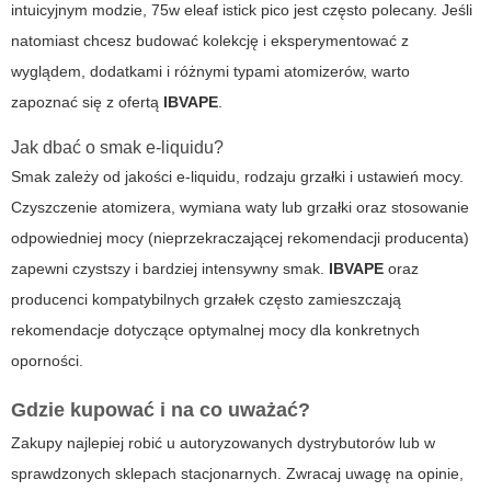
intuicyjnym modzie,
75w eleaf istick pico
jest często polecany. Jeśli
natomiast chcesz budować kolekcję i eksperymentować z
wyglądem, dodatkami i różnymi typami atomizerów, warto
zapoznać się z ofertą
IBVAPE
.
Jak dbać o smak e-liquidu?
Smak zależy od jakości e-liquidu, rodzaju grzałki i ustawień mocy.
Czyszczenie atomizera, wymiana waty lub grzałki oraz stosowanie
odpowiedniej mocy (nieprzekraczającej rekomendacji producenta)
zapewni czystszy i bardziej intensywny smak.
IBVAPE
oraz
producenci kompatybilnych grzałek często zamieszczają
rekomendacje dotyczące optymalnej mocy dla konkretnych
oporności.
Gdzie kupować i na co uważać?
Zakupy najlepiej robić u autoryzowanych dystrybutorów lub w
sprawdzonych sklepach stacjonarnych. Zwracaj uwagę na opinie,