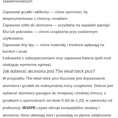
zaawansowanych:
Zapasowe grzałki i włókniny — różne oporności, by
eksperymentować z chmurą i smakiem.
Zapasowe szkło do atomizera — przydatne na wypadek pęknięć.
Etui lub pokrowiec — chroni urządzenie przy codziennym
użytkowaniu.
Zapasowe drip tipy — różne materiały i średnice wpływają na
komfort i smak.
Ładowarka z zabezpieczeniami oraz zapasowa bateria (jeśli mod
obsługuje wymienne ogniwa).
Jak dobierać akcesoria pod
75w eleaf istick pico
?
W przypadku
75w eleaf istick pico
kluczowe jest dopasowanie
atomizera i grzałek do maksymalnej mocy urządzenia. Dobrze jest
wybierać atomizery pasujące do mniejszej i średniej chmury, z
grzałkami o opornościach od około 0,4Ω do 1,2Ω, w zależności od
preferencji.
IBVAPE
często oferuje kompatybilne zestawy i
akcesoria, które ułatwiają start i pozwalają na płynne zwiększanie