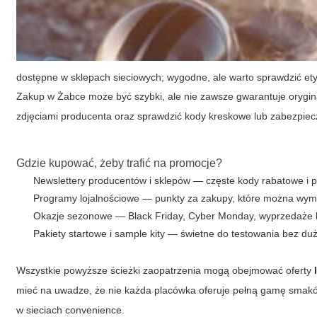
dostępne w sklepach sieciowych; wygodne, ale warto sprawdzić etyk
Zakup w Żabce może być szybki, ale nie zawsze gwarantuje orygi
zdjęciami producenta oraz sprawdzić kody kreskowe lub zabezpiec
Gdzie kupować, żeby trafić na promocje?
Newslettery producentów i sklepów — częste kody rabatowe i
Programy lojalnościowe — punkty za zakupy, które można wymie
Okazje sezonowe — Black Friday, Cyber Monday, wyprzedaże l
Pakiety startowe i sample kity — świetne do testowania bez d
Wszystkie powyższe ścieżki zaopatrzenia mogą obejmować oferty
mieć na uwadze, że nie każda placówka oferuje pełną gamę smak
w sieciach convenience.