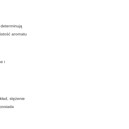
 determinują
istość aromatu
e i
kład, stężenie
 posiada