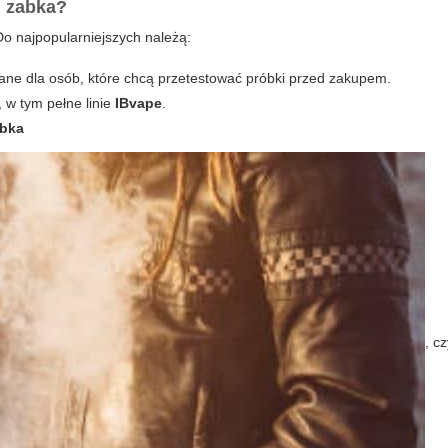
d zabka
?
o najpopularniejszych należą:
wane dla osób, które chcą przetestować próbki przed zakupem.
, w tym pełne linie
IBvape
.
abka
, cz