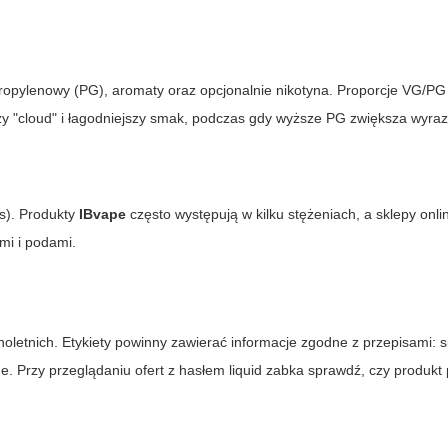
l propylenowy (PG), aromaty oraz opcjonalnie nikotyna. Proporcje VG/PG
y "cloud" i łagodniejszy smak, podczas gdy wyższe PG zwiększa wyraz
ts). Produkty
IBvape
często występują w kilku stężeniach, a sklepy onlin
mi i podami.
noletnich. Etykiety powinny zawierać informacje zgodne z przepisami: s
ne. Przy przeglądaniu ofert z hasłem
liquid zabka
sprawdź, czy produkt