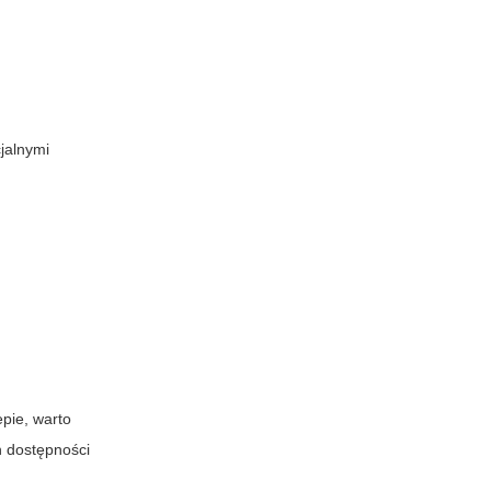
jalnymi
epie, warto
h dostępności