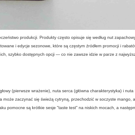
ieczeństwo produkcji. Produkty często opisuje się według nut zapacho
mitowane i edycje sezonowe, które są częstym źródłem promocji i rabat
ch, szybko dostępnych opcji — co nie zawsze idzie w parze z najwyższ
głowy (pierwsze wrażenie), nuta serca (główna charakterystyka) i nut
 może zaczynać się świeżą cytryną, przechodzić w soczyste mango, 
maku pomocne są krótkie sesje "taste test" na niskich mocach, a następ