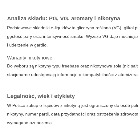
Analiza składu: PG, VG, aromaty i nikotyna
Podstawowe składniki e-liquidów to gliceryna roślinna (VG), gliko
gęstość pary oraz intensywność smaku. Wyższe VG daje mocniejsz
i uderzenie w gardło.
Warianty nikotynowe
Do wyboru są nikotyny typu freebase oraz nikotynowe sole (nic sal
stacjonarne udostępniają informacje o kompatybilności z atomizera
Legalność, wiek i etykiety
W Polsce zakup e-liquidów z nikotyną jest ograniczony do osób peł
nikotyny, numer partii, data przydatności oraz ostrzeżenia zdrowot
wymagane oznaczenia.