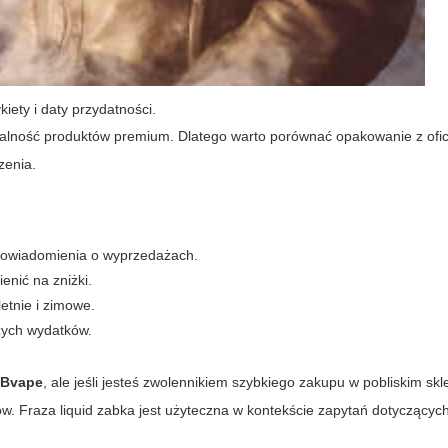
iety i daty przydatności.
nalność produktów premium. Dlatego warto porównać opakowanie z ofic
zenia.
 powiadomienia o wyprzedażach.
nić na zniżki.
etnie i zimowe.
użych wydatków.
IBvape
, ale jeśli jesteś zwolennikiem szybkiego zakupu w pobliskim skl
ów. Fraza
liquid zabka
jest użyteczna w kontekście zapytań dotyczącyc