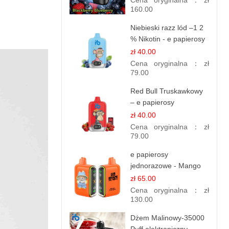
Cena oryginalna：
zł
160.00
Niebieski razz lód –1 2
% Nikotin - e papierosy
jednorazowe
zł 40.00
Cena oryginalna：
zł
79.00
Red Bull Truskawkowy
– e papierosy
jednorazowe
zł 40.00
Cena oryginalna：
zł
79.00
e papierosy
jednorazowe - Mango
Ananas – 25,000 Puffs
zł 65.00
Cena oryginalna：
zł
130.00
Dżem Malinowy-35000