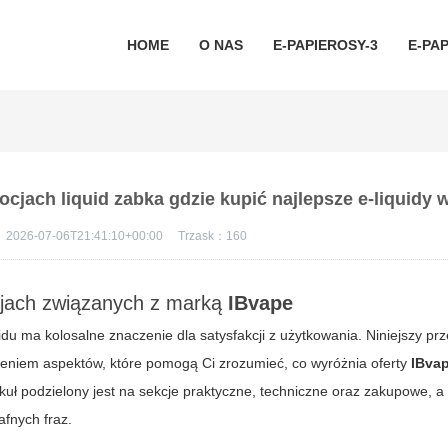
HOME
O NAS
E-PAPIEROSY-3
E-PAP
jach liquid zabka gdzie kupić najlepsze e-liquidy 
：
2026-07-06T21:41:10+00:00
Trzask：
160
jach związanych z marką
IBvape
u ma kolosalne znaczenie dla satysfakcji z użytkowania. Niniejszy pr
eniem aspektów, które pomogą Ci zrozumieć, co wyróżnia oferty
IBva
ykuł podzielony jest na sekcje praktyczne, techniczne oraz zakupowe, a
afnych fraz.