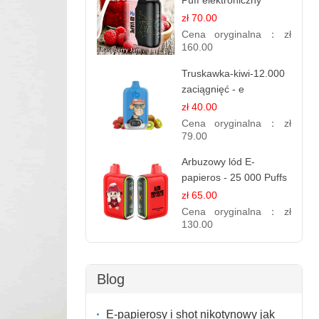
Puff elektroniczny
papieros (Ibvape Bar)
zł 70.00
Cena oryginalna：
zł
160.00
Truskawka-kiwi-12.000
zaciągnięć - e
papierosy jednorazowe
zł 40.00
Cena oryginalna：
zł
79.00
Arbuzowy lód E-
papieros - 25 000 Puffs
zł 65.00
Cena oryginalna：
zł
130.00
Blog
E-papierosy i shot nikotynowy jak