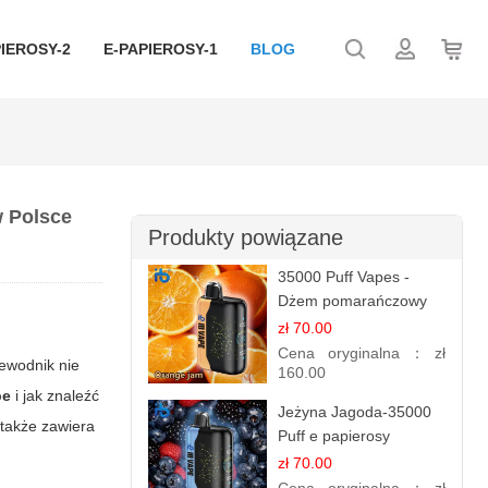
IEROSY-2
E-PAPIEROSY-1
BLOG
w Polsce
Produkty powiązane
35000 Puff Vapes -
Dżem pomarańczowy
zł 70.00
Cena oryginalna：
zł
zewodnik nie
160.00
pe
i jak znaleźć
Jeżyna Jagoda-35000
 także zawiera
Puff e papierosy
jednorazowe
zł 70.00