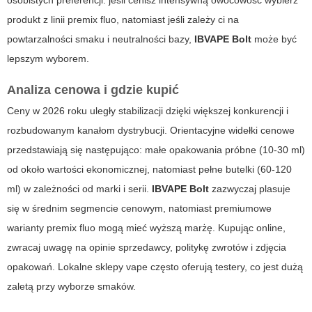
osobistych preferencji: jeśli cenisz intensywną owocowość wybierz
produkt z linii
premix fluo
, natomiast jeśli zależy ci na
powtarzalności smaku i neutralności bazy,
IBVAPE Bolt
może być
lepszym wyborem.
Analiza cenowa i gdzie kupić
Ceny w 2026 roku uległy stabilizacji dzięki większej konkurencji i
rozbudowanym kanałom dystrybucji. Orientacyjne widełki cenowe
przedstawiają się następująco: małe opakowania próbne (10-30 ml)
od około wartości ekonomicznej, natomiast pełne butelki (60-120
ml) w zależności od marki i serii.
IBVAPE Bolt
zazwyczaj plasuje
się w średnim segmencie cenowym, natomiast premiumowe
warianty
premix fluo
mogą mieć wyższą marżę. Kupując online,
zwracaj uwagę na opinie sprzedawcy, politykę zwrotów i zdjęcia
opakowań. Lokalne sklepy vape często oferują testery, co jest dużą
zaletą przy wyborze smaków.