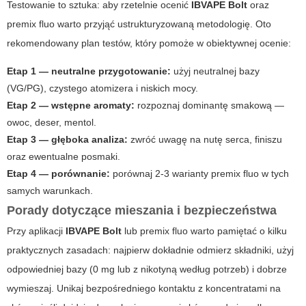
Testowanie to sztuka: aby rzetelnie ocenić
IBVAPE Bolt
oraz
premix fluo
warto przyjąć ustrukturyzowaną metodologię. Oto
rekomendowany plan testów, który pomoże w obiektywnej ocenie:
Etap 1 — neutralne przygotowanie:
użyj neutralnej bazy
(VG/PG), czystego atomizera i niskich mocy.
Etap 2 — wstępne aromaty:
rozpoznaj dominantę smakową —
owoc, deser, mentol.
Etap 3 — głęboka analiza:
zwróć uwagę na nutę serca, finiszu
oraz ewentualne posmaki.
Etap 4 — porównanie:
porównaj 2-3 warianty
premix fluo
w tych
samych warunkach.
Porady dotyczące mieszania i bezpieczeństwa
Przy aplikacji
IBVAPE Bolt
lub
premix fluo
warto pamiętać o kilku
praktycznych zasadach: najpierw dokładnie odmierz składniki, użyj
odpowiedniej bazy (0 mg lub z nikotyną według potrzeb) i dobrze
wymieszaj. Unikaj bezpośredniego kontaktu z koncentratami na