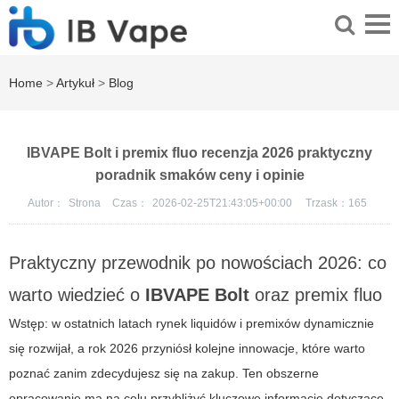
Home
>
Artykuł
>
Blog
IBVAPE Bolt i premix fluo recenzja 2026 praktyczny
poradnik smaków ceny i opinie
Autor：
Strona
Czas：
2026-02-25T21:43:05+00:00
Trzask：
165
Praktyczny przewodnik po nowościach 2026: co
warto wiedzieć o
IBVAPE Bolt
oraz
premix fluo
Wstęp: w ostatnich latach rynek liquidów i premixów dynamicznie
się rozwijał, a rok 2026 przyniósł kolejne innowacje, które warto
poznać zanim zdecydujesz się na zakup. Ten obszerne
opracowanie ma na celu przybliżyć kluczowe informacje dotyczące