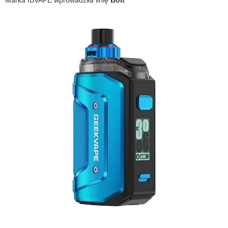
Marka IBVAPE wprowadziła linię
Bolt