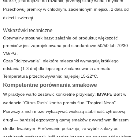
skórze; jeśli dojdzie do rozlania, przemyj skórę wodą i mydłem.
Przechowuj premixy w chłodnym, zacienionym miejscu, z dala od
dzieci i zwierząt.
Wskazówki techniczne
Optymalny stosunek bazy: zależnie od produktu; większość
premixów jest zaprojektowana pod standardowe 50/50 lub 70/30
VG/PG.
Czas "dojrzewania": niektóre mieszanki wymagają krótkiego
odstania (1-3 dni) dla lepszego zbalansowania aromatu.
Temperatura przechowywania: najlepiej 15-22°C.
Kompetentne porównania smakowe
W praktyce warto zestawić konkretne przykłady:
IBVAPE Bolt
w
wariancie "Citrus Rush" kontra
premix fluo
"Tropical Neon".
Pierwszy z nich może wykazywać większą stabilność cytrusową,
drugi — bardziej egzotyczną gamę smaków z wyraźnym finiszem
słodko-kwaśnym. Porównanie pokazuje, że wybór zależy od