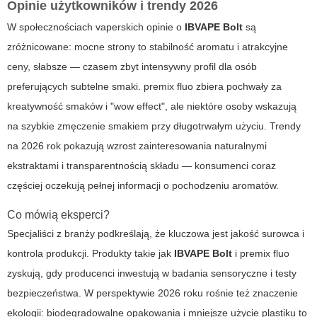
Opinie użytkowników i trendy 2026
W społecznościach vaperskich opinie o
IBVAPE Bolt
są
zróżnicowane: mocne strony to stabilność aromatu i atrakcyjne
ceny, słabsze — czasem zbyt intensywny profil dla osób
preferujących subtelne smaki.
premix fluo
zbiera pochwały za
kreatywność smaków i "wow effect", ale niektóre osoby wskazują
na szybkie zmęczenie smakiem przy długotrwałym użyciu. Trendy
na 2026 rok pokazują wzrost zainteresowania naturalnymi
ekstraktami i transparentnością składu — konsumenci coraz
częściej oczekują pełnej informacji o pochodzeniu aromatów.
Co mówią eksperci?
Specjaliści z branży podkreślają, że kluczowa jest jakość surowca i
kontrola produkcji. Produkty takie jak
IBVAPE Bolt
i
premix fluo
zyskują, gdy producenci inwestują w badania sensoryczne i testy
bezpieczeństwa. W perspektywie 2026 roku rośnie też znaczenie
ekologii: biodegradowalne opakowania i mniejsze użycie plastiku to