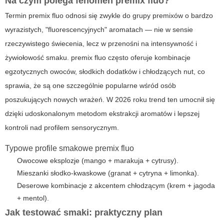
Na czym polega fenomen premix fluo?
Termin
premix fluo
odnosi się zwykle do grupy premixów o bardzo
wyrazistych, "fluorescencyjnych" aromatach — nie w sensie
rzeczywistego świecenia, lecz w przenośni na intensywność i
żywiołowość smaku.
premix fluo
często oferuje kombinacje
egzotycznych owoców, słodkich dodatków i chłodzących nut, co
sprawia, że są one szczególnie popularne wśród osób
poszukujących nowych wrażeń. W 2026 roku trend ten umocnił się
dzięki udoskonalonym metodom ekstrakcji aromatów i lepszej
kontroli nad profilem sensorycznym.
Typowe profile smakowe premix fluo
Owocowe eksplozje (mango + marakuja + cytrusy).
Mieszanki słodko-kwaskowe (granat + cytryna + limonka).
Deserowe kombinacje z akcentem chłodzącym (krem + jagoda
+ mentol).
Jak testować smaki: praktyczny plan