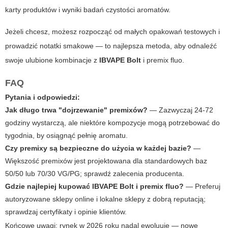
karty produktów i wyniki badań czystości aromatów.
Jeżeli chcesz, możesz rozpocząć od małych opakowań testowych i
prowadzić notatki smakowe — to najlepsza metoda, aby odnaleźć
swoje ulubione kombinacje z
IBVAPE Bolt
i
premix fluo
.
FAQ
Pytania i odpowiedzi:
Jak długo trwa "dojrzewanie" premixów?
— Zazwyczaj 24-72
godziny wystarczą, ale niektóre kompozycje mogą potrzebować do
tygodnia, by osiągnąć pełnię aromatu.
Czy premixy są bezpieczne do użycia w każdej bazie?
—
Większość premixów jest projektowana dla standardowych baz
50/50 lub 70/30 VG/PG; sprawdź zalecenia producenta.
Gdzie najlepiej kupować IBVAPE Bolt i premix fluo?
— Preferuj
autoryzowane sklepy online i lokalne sklepy z dobrą reputacją;
sprawdzaj certyfikaty i opinie klientów.
Końcowe uwagi: rynek w 2026 roku nadal ewoluuje — nowe