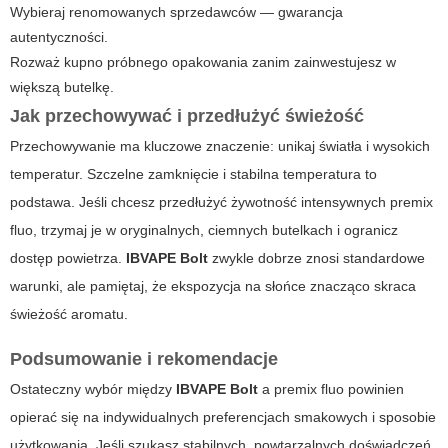
Wybieraj renomowanych sprzedawców — gwarancja
autentyczności.
Rozważ kupno próbnego opakowania zanim zainwestujesz w
większą butelkę.
Jak przechowywać i przedłużyć świeżość
Przechowywanie ma kluczowe znaczenie: unikaj światła i wysokich
temperatur. Szczelne zamknięcie i stabilna temperatura to
podstawa. Jeśli chcesz przedłużyć żywotność intensywnych
premix
fluo
, trzymaj je w oryginalnych, ciemnych butelkach i ogranicz
dostęp powietrza.
IBVAPE Bolt
zwykle dobrze znosi standardowe
warunki, ale pamiętaj, że ekspozycja na słońce znacząco skraca
świeżość aromatu.
Podsumowanie i rekomendacje
Ostateczny wybór między
IBVAPE Bolt
a
premix fluo
powinien
opierać się na indywidualnych preferencjach smakowych i sposobie
użytkowania. Jeśli szukasz stabilnych, powtarzalnych doświadczeń