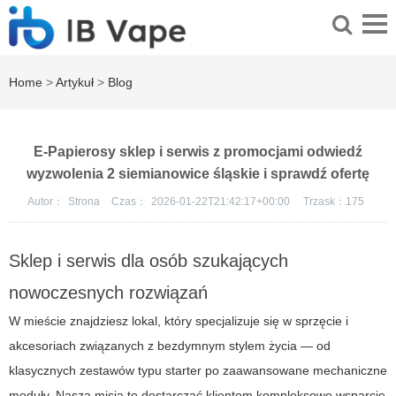
Home
>
Artykuł
>
Blog
E-Papierosy sklep i serwis z promocjami odwiedź
wyzwolenia 2 siemianowice śląskie i sprawdź ofertę
Autor：
Strona
Czas：
2026-01-22T21:42:17+00:00
Trzask：
175
Sklep i serwis dla osób szukających
nowoczesnych rozwiązań
W mieście znajdziesz lokal, który specjalizuje się w sprzęcie i
akcesoriach związanych z bezdymnym stylem życia — od
klasycznych zestawów typu starter po zaawansowane mechaniczne
moduły. Nasza misja to dostarczać klientom kompleksowe wsparcie