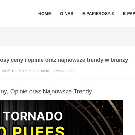
HOME
O NAS
E-PAPIEROSY-3
E-PAP
osy ceny i opinie oraz najnowsze trendy w branży
：
2025-10-15T07:59:08+00:00
Trzask：
212
ny, Opinie oraz Najnowsze Trendy