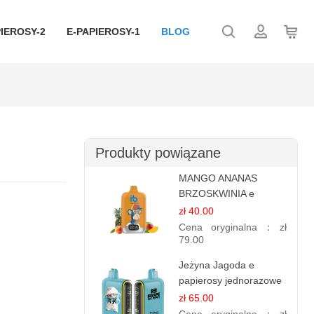
IEROSY-2
E-PAPIEROSY-1
BLOG
Produkty powiązane
MANGO ANANAS
BRZOSKWINIA e
papierosy – 12.000
zł 40.00
zaciągnięć
Cena oryginalna：
zł
79.00
Jeżyna Jagoda e
papierosy jednorazowe
- 25 000 Puffs
zł 65.00