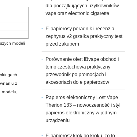
dla początkujących użytkowników
vape oraz electronic cigarette
E-papierosy poradnik i recenzja
zephyrus v2 grzałka praktyczny test
oższych modeli
przed zakupem
Porównanie ofert IBvape obchod i
temp czestochowa praktyczny
przewodnik po promocjach i
ankingach.
akcesoriach do e papierosów
ównaniu z
d modelu,
Papieros elektroniczny Lost Vape
Therion 133 – nowoczesność i styl
papieros elektroniczny w jednym
urządzeniu
E-papierosy krok po kroku, co to