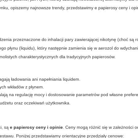
 rynku, opiszemy najnowsze trendy, przedstawimy
e papierosy ceny i opi
ądzenia przeznaczone do inhalacji pary zawierającej nikotynę (choć są 
ego płynu (liquidu), który następnie zamienia się w aerozol do wdychan
 smolistych charakterystycznych dla tradycyjnych papierosów.
gają ładowania ani napełniania liquidem.
ych wkładów z płynem.
ją na regulację mocy i dostosowanie parametrów pod własne prefere
budżetu oraz oczekiwań użytkownika.
i, są
e papierosy ceny i opinie
. Ceny mogą różnić się w zależności 
stawu. Poniżej przedstawiamy orientacyjne przedziały cenowe: