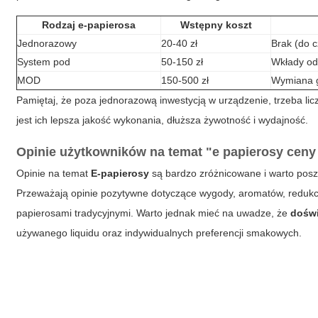
Rodzaj e-papierosa
Wstępny koszt
Jednorazowy
20-40 zł
Brak (do 
System pod
50-150 zł
Wkłady od
MOD
150-500 zł
Wymiana g
Pamiętaj, że poza jednorazową inwestycją w urządzenie, trzeba liczy
jest ich lepsza jakość wykonania, dłuższa żywotność i wydajność.
Opinie użytkowników na temat "e papierosy ceny 
Opinie na temat
E-papierosy
są bardzo zróżnicowane i warto posz
Przeważają opinie pozytywne dotyczące wygody, aromatów, redukc
papierosami tradycyjnymi. Warto jednak mieć na uwadze, że
dośw
używanego liquidu oraz indywidualnych preferencji smakowych.