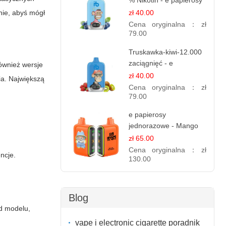
% Nikotin - e papierosy
jednorazowe
nie
, abyś mógł
zł 40.00
Cena oryginalna：
zł
79.00
Truskawka-kiwi-12.000
zaciągnięć - e
również wersje
papierosy jednorazowe
zł 40.00
ia. Największą
Cena oryginalna：
zł
79.00
e papierosy
jednorazowe - Mango
Ananas – 25,000 Puffs
zł 65.00
Cena oryginalna：
zł
ncje.
130.00
Blog
od modelu,
vape i electronic cigarette poradnik