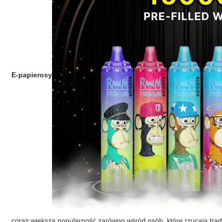
E-papierosy
coraz większą popularność zarówno wśród osób, które rzucają trady