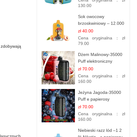
Cena oryginalna：
zł
130.00
Sok owocowy
brzoskwiniowy – 12.000
zaciągnięć – e
zł 40.00
papierosy jednorazowe
Cena oryginalna：
zł
79.00
t zdobywają
Dżem Malinowy-35000
Puff elektroniczny
papieros (Ibvape Bar)
zł 70.00
Cena oryginalna：
zł
160.00
Jeżyna Jagoda-35000
Puff e papierosy
jednorazowe
zł 70.00
Cena oryginalna：
zł
160.00
Niebieski razz lód –1 2
klasycznych