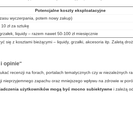
Potencjalne koszty eksploatacyjne
czasu wyczerpania, potem nowy zakup)
 10 zł za sztukę
rzałek, liquidy – razem nawet 50-100 zł miesięcznie
ć się z kosztami bieżącymi – liquidy, grzałki, akcesoria itp. Zaletą dr
i opinie"
ukać recenzji na forach, portalach tematycznych czy w niezależnych r
ji nieprzyjemnego zapachu oraz mniejszego wpływu na zdrowie w por
iadczenia użytkowników mogą być mocno subiektywne
i zależą o