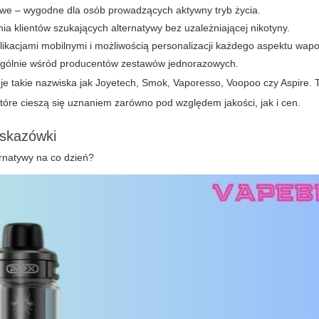
owe – wygodne dla osób prowadzących aktywny tryb życia.
a klientów szukających alternatywy bez uzależniającej nikotyny.
acjami mobilnymi i możliwością personalizacji każdego aspektu wapor
zególnie wśród producentów zestawów jednorazowych.
e takie nazwiska jak Joyetech, Smok, Vaporesso, Voopoo czy Aspire. 
tóre cieszą się uznaniem zarówno pod względem jakości, jak i cen.
wskazówki
ernatywy na co dzień?