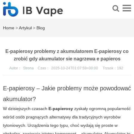
Home
>
Artykuł
>
Blog
E-papierosy problemy z akumulatorem E-papierosy co
zrobić gdy akumulator sie nagrzewa e papieros
Autor：
Strona
Czas：
2025-10-24T01:07:59+00:00
Trzask：
192
E-papierosy – Jakie problemy może powodować
akumulator?
W dzisiejszych czasach
E-papierosy
zyskały ogromną popularność
wśród osób pragnących alternatywy dla tradycyjnych wyrobów
tytoniowych. Urządzenia tego typu, choć wydają się proste w
obsłudze, zawierają istotny komponent – akumulator.
Akumulator
to