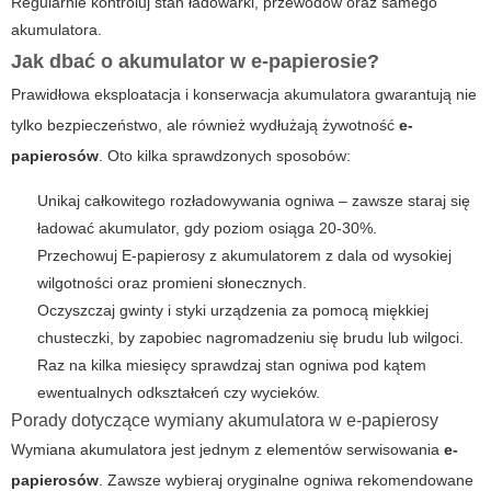
Regularnie kontroluj stan ładowarki, przewodów oraz samego
akumulatora.
Jak dbać o akumulator w e-papierosie?
Prawidłowa eksploatacja i konserwacja akumulatora gwarantują nie
tylko bezpieczeństwo, ale również wydłużają żywotność
e-
papierosów
. Oto kilka sprawdzonych sposobów:
Unikaj całkowitego rozładowywania ogniwa – zawsze staraj się
ładować akumulator, gdy poziom osiąga 20-30%.
Przechowuj
E-papierosy
z akumulatorem z dala od wysokiej
wilgotności oraz promieni słonecznych.
Oczyszczaj gwinty i styki urządzenia za pomocą miękkiej
chusteczki, by zapobiec nagromadzeniu się brudu lub wilgoci.
Raz na kilka miesięcy sprawdzaj stan ogniwa pod kątem
ewentualnych odkształceń czy wycieków.
Porady dotyczące wymiany akumulatora w e-papierosy
Wymiana akumulatora jest jednym z elementów serwisowania
e-
papierosów
. Zawsze wybieraj oryginalne ogniwa rekomendowane