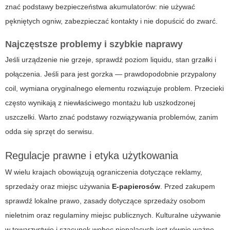
znać podstawy bezpieczeństwa akumulatorów: nie używać
pękniętych ogniw, zabezpieczać kontakty i nie dopuścić do zwarć.
Najczęstsze problemy i szybkie naprawy
Jeśli urządzenie nie grzeje, sprawdź poziom liquidu, stan grzałki i
połączenia. Jeśli para jest gorzka — prawdopodobnie przypalony
coil, wymiana oryginalnego elementu rozwiązuje problem. Przecieki
często wynikają z niewłaściwego montażu lub uszkodzonej
uszczelki. Warto znać podstawy rozwiązywania problemów, zanim
odda się sprzęt do serwisu.
Regulacje prawne i etyka użytkowania
W wielu krajach obowiązują ograniczenia dotyczące reklamy,
sprzedaży oraz miejsc używania
E-papierosów
. Przed zakupem
sprawdź lokalne prawo, zasady dotyczące sprzedaży osobom
nieletnim oraz regulaminy miejsc publicznych. Kulturalne używanie
w towarzystwie i szacunek wobec niepalących jest równie ważne —