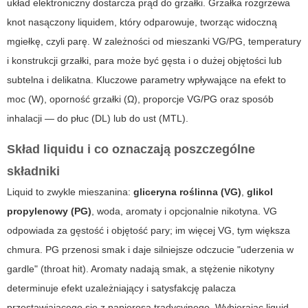
układ elektroniczny dostarcza prąd do grzałki. Grzałka rozgrzewa
knot nasączony liquidem, który odparowuje, tworząc widoczną
mgiełkę, czyli parę. W zależności od mieszanki VG/PG, temperatury
i konstrukcji grzałki, para może być gęsta i o dużej objętości lub
subtelna i delikatna. Kluczowe parametry wpływające na efekt to
moc (W), oporność grzałki (Ω), proporcje VG/PG oraz sposób
inhalacji — do płuc (DL) lub do ust (MTL).
Skład liquidu i co oznaczają poszczególne
składniki
Liquid to zwykle mieszanina:
gliceryna roślinna (VG)
,
glikol
propylenowy (PG)
, woda, aromaty i opcjonalnie nikotyna. VG
odpowiada za gęstość i objętość pary; im więcej VG, tym większa
chmura. PG przenosi smak i daje silniejsze odczucie "uderzenia w
gardle" (throat hit). Aromaty nadają smak, a stężenie nikotyny
determinuje efekt uzależniający i satysfakcję palacza
przestawiającego się z papierosa tradycyjnego. Wybierając liquid