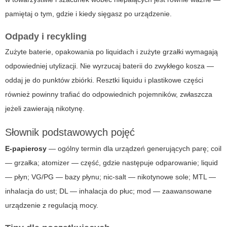
pamiętaj o tym, gdzie i kiedy sięgasz po urządzenie.
Odpady i recykling
Zużyte baterie, opakowania po liquidach i zużyte grzałki wymagają
odpowiedniej utylizacji. Nie wyrzucaj baterii do zwykłego kosza —
oddaj je do punktów zbiórki. Resztki liquidu i plastikowe części
również powinny trafiać do odpowiednich pojemników, zwłaszcza
jeżeli zawierają nikotynę.
Słownik podstawowych pojęć
E-papierosy
— ogólny termin dla urządzeń generujących parę; coil
— grzałka; atomizer — część, gdzie następuje odparowanie; liquid
— płyn; VG/PG — bazy płynu; nic-salt — nikotynowe sole; MTL —
inhalacja do ust; DL — inhalacja do płuc; mod — zaawansowane
urządzenie z regulacją mocy.