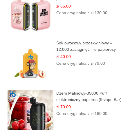
zł 65.00
Cena oryginalna：
zł 130.00
Sok owocowy brzoskwiniowy –
12.000 zaciągnięć – e papierosy
jednorazowe
zł 40.00
Cena oryginalna：
zł 79.00
Dżem Malinowy-35000 Puff
elektroniczny papieros (Ibvape Bar)
zł 70.00
Cena oryginalna：
zł 160.00