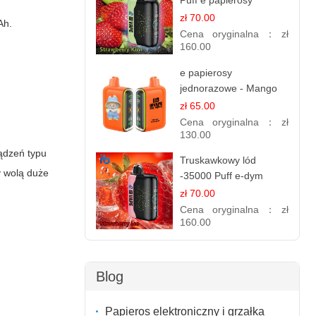
Puff e papierosy
(Ibvape Bar)
zł 70.00
Ah.
Cena oryginalna：
zł
160.00
e papierosy
jednorazowe - Mango
Ananas – 25,000 Puffs
zł 65.00
Cena oryginalna：
zł
130.00
ządzeń typu
Truskawkowy lód
y wolą duże
-35000 Puff e-dym
zł 70.00
Cena oryginalna：
zł
160.00
Blog
Papieros elektroniczny i grzałka