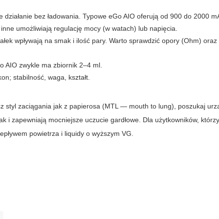
 działanie bez ładowania. Typowe eGo AIO oferują od 900 do 2000 m
inne umożliwiają regulację mocy (w watach) lub napięcia.
łek wpływają na smak i ilość pary. Warto sprawdzić opory (Ohm) oraz
 AIO zwykle ma zbiornik 2–4 ml.
on; stabilność, waga, kształt.
sz styl zaciągania jak z papierosa (MTL — mouth to lung), poszukaj ur
mak i zapewniają mocniejsze uczucie gardłowe. Dla użytkowników, którz
zepływem powietrza i liquidy o wyższym VG.