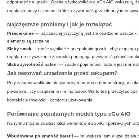
odporność na upadki. Opinie użytkowników o eGo AIO wskazują, że 
regulacja mocy i czasami krótsza żywotność grzałek przy intensyw
Najczęstsze problemy i jak je rozwiązać
Przeciekanie
— najczęściej przyczyną jest źle osadzone uszczelki l
elementy są szczelne.
Słaby smak
— może wynikać z przepalenia grzałki, zbyt długiego p
regularne czyszczenie zbiornika pomagają przywrócić jakość smak
Słaba żywotność baterii
— spadek pojemności baterii jest normaln
Jak testować urządzenie przed zakupem?
Przy zakupie w sklepie stacjonarnym poproś o demonstrację działani
powietrza i czy urządzenie nie ma luzów. Warto też przeczytać op
kontekście trwałości i komfortu użytkowania.
Porównanie popularnych modeli typu eGo AIO
Na rynku można znaleźć kilka wariantów eGo AIO i pokrewnych ur
Wbudowana pojemność baterii
— im większa, tym dłużej działa 