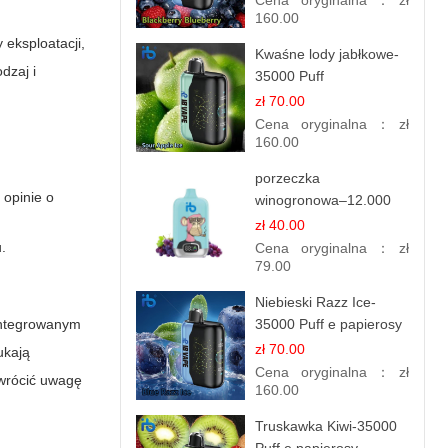
Cena oryginalna：
zł
160.00
 eksploatacji,
Kwaśne lody jabłkowe-
dzaj i
35000 Puff
elektroniczny papieros
zł 70.00
Cena oryginalna：
zł
160.00
porzeczka
 opinie
o
winogronowa–12.000
zaciągnięć - e
zł 40.00
papierosy
.
Cena oryginalna：
zł
79.00
Niebieski Razz Ice-
zintegrowanym
35000 Puff e papierosy
jednorazowe
zł 70.00
ukają
Cena oryginalna：
zł
zwrócić uwagę
160.00
Truskawka Kiwi-35000