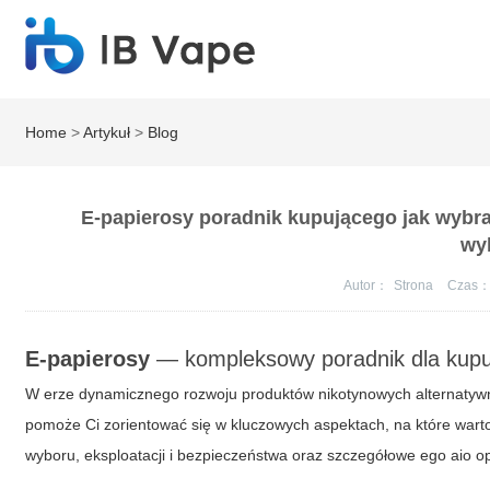
Home
>
Artykuł
>
Blog
E-papierosy poradnik kupującego jak wybrać 
wy
Autor：
Strona
Czas
E-papierosy
— kompleksowy poradnik dla kupu
W erze dynamicznego rozwoju produktów nikotynowych alternaty
pomoże Ci zorientować się w kluczowych aspektach, na które wart
wyboru, eksploatacji i bezpieczeństwa oraz szczegółowe
ego aio o