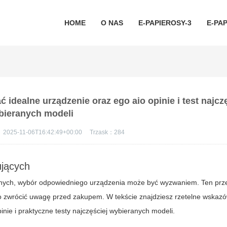
HOME
O NAS
E-PAPIEROSY-3
E-PAP
idealne urządzenie oraz ego aio opinie i test najcz
bieranych modeli
：
2025-11-06T16:42:49+00:00
Trzask：
284
jących
wnych, wybór odpowiedniego urządzenia może być wyzwaniem. Ten prz
o zwrócić uwagę przed zakupem. W tekście znajdziesz rzetelne wskaz
pinie
i praktyczne testy najczęściej wybieranych modeli.