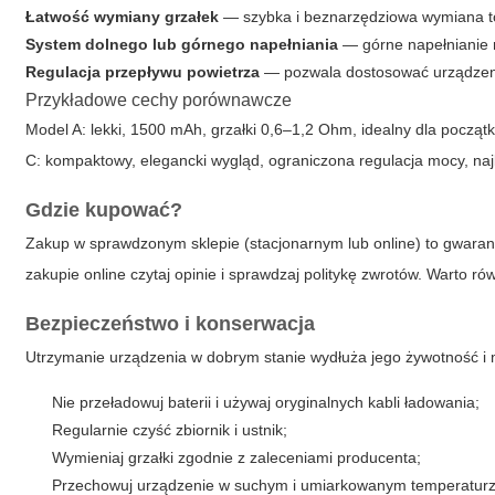
Łatwość wymiany grzałek
— szybka i beznarzędziowa wymiana to
System dolnego lub górnego napełniania
— górne napełnianie r
Regulacja przepływu powietrza
— pozwala dostosować urządzeni
Przykładowe cechy porównawcze
Model A: lekki, 1500 mAh, grzałki 0,6–1,2 Ohm, idealny dla począ
C: kompaktowy, elegancki wygląd, ograniczona regulacja mocy, najl
Gdzie kupować?
Zakup w sprawdzonym sklepie (stacjonarnym lub online) to gwaran
zakupie online czytaj opinie i sprawdzaj politykę zwrotów. Warto ró
Bezpieczeństwo i konserwacja
Utrzymanie urządzenia w dobrym stanie wydłuża jego żywotność i m
Nie przeładowuj baterii i używaj oryginalnych kabli ładowania;
Regularnie czyść zbiornik i ustnik;
Wymieniaj grzałki zgodnie z zaleceniami producenta;
Przechowuj urządzenie w suchym i umiarkowanym temperaturz