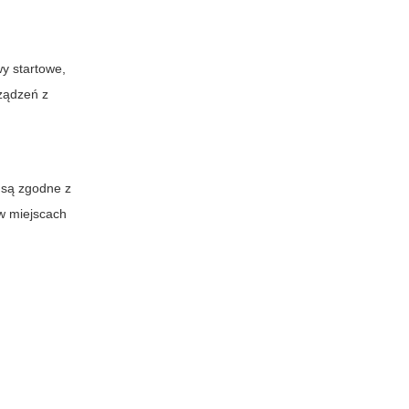
wy startowe,
rządzeń z
 są zgodne z
 w miejscach