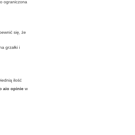
to ograniczona
pewnić się, że
a grzałki i
iednią ilość
o aio opinie
w