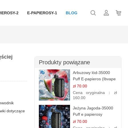
IEROSY-2
E-PAPIEROSY-1
BLOG
ęściej
Produkty powiązane
Arbuzowy lód-35000
Puff E-papieros (Ibvape
Bar )
zł 70.00
Cena oryginalna：
zł
160.00
ewodnik
Jeżyna Jagoda-35000
ówki dotyczące
Puff e papierosy
jednorazowe
zł 70.00