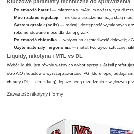
Kluczowe parametry techniczne do sprawdzenia
Pojemność baterii
— mierzona w mAh; im wyższa, tym dłuższe
Moc i zakres regulacji
— niektóre urządzenia mają stałą moc, 
System grzałek (coils)
— rodzaj i dostępność wymiennych grza
rekomendowane moce dla danej grzałki.
Pojemność zbiornika
— wpływa na częstotliwość dolewek; eGo
Użyte materiały i ergonomia
— metal, tworzywo sztuczne, silik
Liquidy, nikotyna i MTL vs DL
Wybór liquidu jest równie ważny co wybór sprzętu. Jeżeli preferuje
eGo AIO i liquidów o wyższej zawartości PG, które lepiej oddają s
chmury (DL — direct lung), lepsze będą urządzenia z większym pr
Zawartość nikotyny i formy