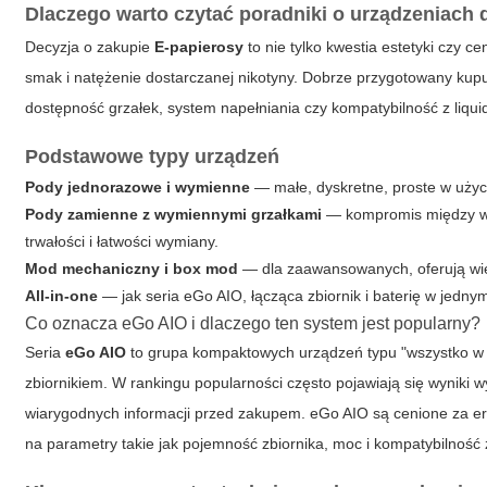
Dlaczego warto czytać poradniki o urządzeniach 
Decyzja o zakupie
E-papierosy
to nie tylko kwestia estetyki czy 
smak i natężenie dostarczanej nikotyny. Dobrze przygotowany kupuj
dostępność grzałek, system napełniania czy kompatybilność z liqui
Podstawowe typy urządzeń
Pody jednorazowe i wymienne
— małe, dyskretne, proste w użyc
Pody zamienne z wymiennymi grzałkami
— kompromis między wy
trwałości i łatwości wymiany.
Mod mechaniczny i box mod
— dla zaawansowanych, oferują wię
All-in-one
— jak seria eGo AIO, łącząca zbiornik i baterię w jed
Co oznacza eGo AIO i dlaczego ten system jest popularny?
Seria
eGo AIO
to grupa kompaktowych urządzeń typu "wszystko w j
zbiornikiem. W rankingu popularności często pojawiają się wyniki
wiarygodnych informacji przed zakupem. eGo AIO są cenione za erg
na parametry takie jak pojemność zbiornika, moc i kompatybilność