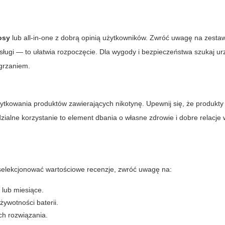
osy
lub all-in-one z dobrą opinią użytkowników. Zwróć uwagę na zesta
bsługi — to ułatwia rozpoczęcie. Dla wygody i bezpieczeństwa szukaj u
grzaniem.
ytkowania produktów zawierających nikotynę. Upewnij się, że produkty
ialne korzystanie to element dbania o własne zdrowie i dobre relacje
selekcjonować wartościowe recenzje, zwróć uwagę na:
lub miesiące.
ywotności baterii.
ch rozwiązania.