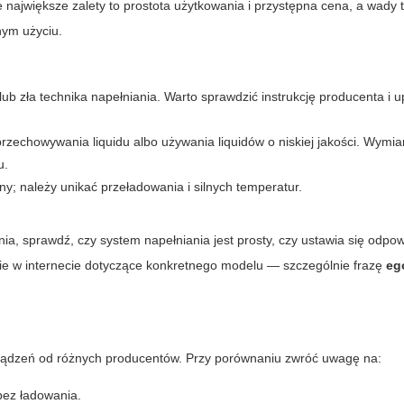
największe zalety to prostota użytkowania i przystępna cena, a wady 
nym użyciu.
ub zła technika napełniania. Warto sprawdzić instrukcję producenta i u
rzechowywania liquidu albo używania liquidów o niskiej jakości. Wymian
u.
y; należy unikać przeładowania i silnych temperatur.
a, sprawdź, czy system napełniania jest prosty, czy ustawia się odpow
inie w internecie dotyczące konkretnego modelu — szczególnie frazę
eg
ządzeń od różnych producentów. Przy porównaniu zwróć uwagę na:
bez ładowania.