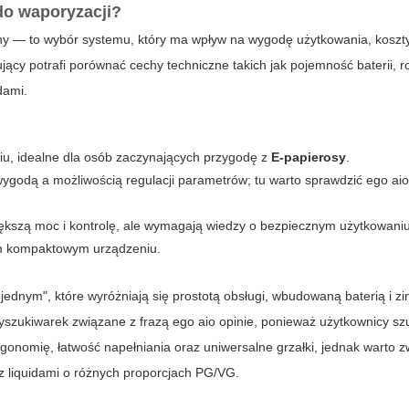
do waporyzacji?
ceny — to wybór systemu, który ma wpływ na wygodę użytkowania, koszty
ący potrafi porównać cechy techniczne takich jak pojemność baterii, ro
dami.
iu, idealne dla osób zaczynających przygodę z
E-papierosy
.
godą a możliwością regulacji parametrów; tu warto sprawdzić
ego aio
kszą moc i kontrolę, ale wymagają wiedzy o bezpiecznym użytkowaniu
nym kompaktowym urządzeniu.
ednym", które wyróżniają się prostotą obsługi, wbudowaną baterią i 
 wyszukiwarek związane z frazą
ego aio opinie
, ponieważ użytkownicy sz
onomię, łatwość napełniania oraz uniwersalne grzałki, jednak warto 
 z liquidami o różnych proporcjach PG/VG.