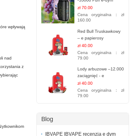
-35000 Puff e-dym
zł 70.00
Cena oryginalna：
zł
160.00
tóre wpływają
Red Bull Truskawkowy
– e papierosy
jednorazowe
zł 40.00
Cena oryginalna：
zł
79.00
li nad
orzystania z
Lody arbuzowe –12.000
wybierając
zaciągnięć - e
papierosy jednorazowe
zł 40.00
Cena oryginalna：
zł
79.00
Blog
użytkownikom
IBVAPE IBVAPE recenzja e dym