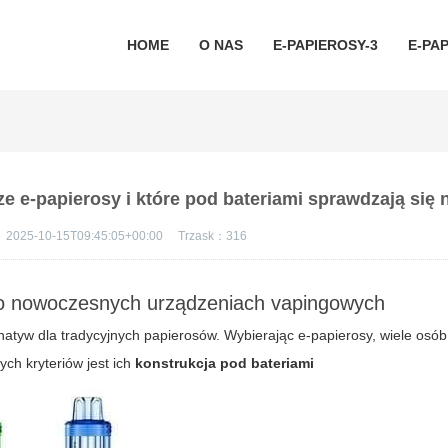
HOME
O NAS
E-PAPIEROSY-3
E-PAP
e e-papierosy i które pod bateriami sprawdzają się n
：
2025-10-15T09:45:05+00:00
Trzask：
316
po nowoczesnych urządzeniach vapingowych
ernatyw dla tradycyjnych papierosów. Wybierając e-papierosy, wiele osó
ych kryteriów jest ich
konstrukcja pod bateriami