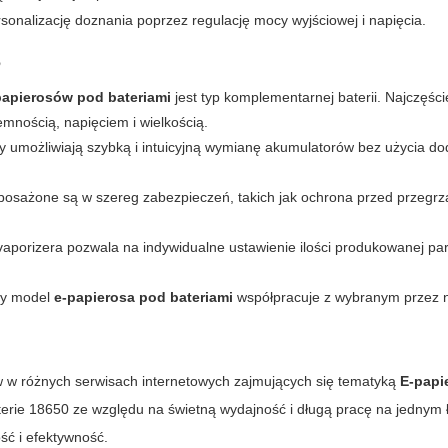
sonalizację doznania poprzez regulację mocy wyjściowej i napięcia.
?
papierosów pod bateriami
jest typ komplementarnej baterii. Najczęści
emnością, napięciem i wielkością.
 umożliwiają szybką i intuicyjną wymianę akumulatorów bez użycia d
osażone są w szereg zabezpieczeń, takich jak ochrona przed przegrz
porizera pozwala na indywidualne ustawienie ilości produkowanej par
ny model
e-papierosa pod bateriami
współpracuje z wybranym przez 
w w różnych serwisach internetowych zajmujących się tematyką
E-papi
erie 18650 ze względu na świetną wydajność i długą pracę na jednym 
ść i efektywność.