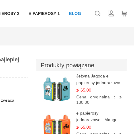
IEROSY-2
E-PAPIEROSY-1
BLOG
ajlepiej
Produkty powiązane
Jeżyna Jagoda e
papierosy jednorazowe
- 25 000 Puffs
zł 65.00
Cena oryginalna：
zł
b zwraca
130.00
e papierosy
jednorazowe - Mango
Ananas – 25,000 Puffs
zł 65.00