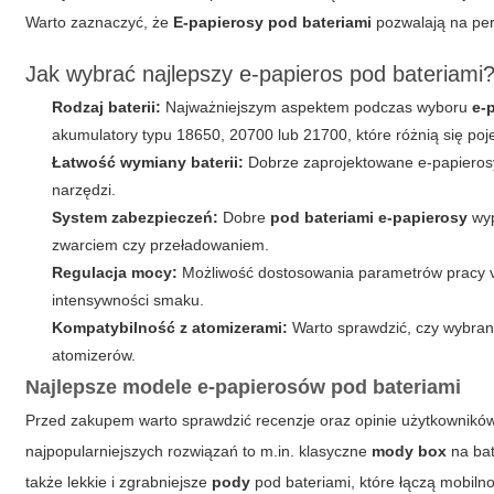
Warto zaznaczyć, że
E-papierosy pod bateriami
pozwalają na per
Jak wybrać najlepszy e-papieros pod bateriami
Rodzaj baterii:
Najważniejszym aspektem podczas wyboru
e-
akumulatory typu 18650, 20700 lub 21700, które różnią się poj
Łatwość wymiany baterii:
Dobrze zaprojektowane e-papierosy
narzędzi.
System zabezpieczeń:
Dobre
pod bateriami e-papierosy
wyp
zwarciem czy przeładowaniem.
Regulacja mocy:
Możliwość dostosowania parametrów pracy va
intensywności smaku.
Kompatybilność z atomizerami:
Warto sprawdzić, czy wybra
atomizerów.
Najlepsze modele e-papierosów pod bateriami
Przed zakupem warto sprawdzić recenzje oraz opinie użytkownikó
najpopularniejszych rozwiązań to m.in. klasyczne
mody box
na bat
także lekkie i zgrabniejsze
pody
pod bateriami, które łączą mobilno