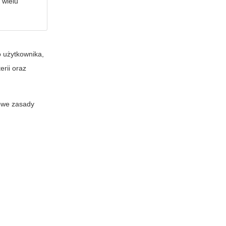
 wielu
 użytkownika,
rii oraz
wowe zasady