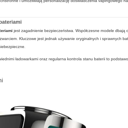
hstronne i umożliwiają personalizację doświadczenia vapingowego na
bateriami
teriami
jest zagadnienie bezpieczeństwa. Współczesne modele dbają o
arciem. Kluczowe jest jednak używanie oryginalnych i sprawnych bate
niebezpieczne.
iednimi ładowarkami oraz regularna kontrola stanu baterii to podsta
mi