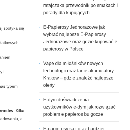
ratajczaka przewodnik po smakach i
porady dla kupujących
E-Papierosy Jednorazowe jak
ej spotyka się
wybrać najlepsze E-Papierosy
Jednorazowe oraz gdzie kupować e
odatkowych
papierosy w Polsce
aniem,
Vape dla miłośników nowych
technologii oraz tanie akumulatory
y i
Kraków – gdzie znaleźć najlepsze
oferty
nas typem
E-dym doświadczenia
użytkowników e-dym jak rozwiązać
erosów
. Kilka
problem e papieros bulgocze
ładowaniu, a
E-papierosy są coraz bardziej