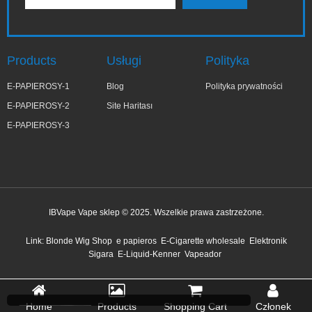
Products
Usługi
Polityka
E-PAPIEROSY-1
Blog
Polityka prywatności
E-PAPIEROSY-2
Site Haritası
E-PAPIEROSY-3
IBVape Vape sklep © 2025. Wszelkie prawa zastrzeżone.
✕
Magd***na
Link:
Blonde Wig Shop
e papieros
E-Cigarette wholesale
Elektronik
niedawno kupiony
Sigara
E-Liquid-Kenner
Vapeador
53 minut temu
Home
Products
Shopping Cart
Członek