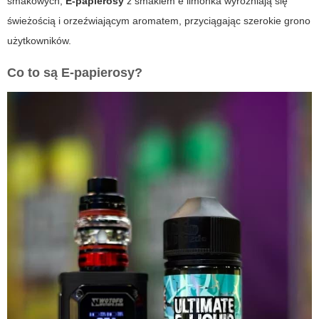
smakowych,
E-papierosy
z smakiem
e limonka
wyróżniają się
świeżością i orzeźwiającym aromatem, przyciągając szerokie grono
użytkowników.
Co to są
E-papierosy
?