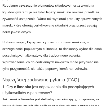
Regularne czyszczenie elementów składowych oraz wymiana
liquidów gwarantuje nie tylko lepszy smak, ale również przedłuża
żywotność urządzenia. Warto też wybierać produkty sprawdzonych
marek, które oferują certyfikowane składniki oraz przestrzegają
norm jakościowych.
Podsumowując,
E-papierosy
z różnorodnymi smakami, w
szczególności popularnym
e limonka
, to doskonały wybór dla osób
poszukujących alternatywy dla tradycyjnego palenia.
Wprowadzenie ich do codziennych nawyków może przynieść nie
tylko przyjemność, ale także poprawę komfortu i zdrowia.
Najczęściej zadawane pytania (FAQ)
1. Czy
e limonka
jest odpowiednia dla początkujących
użytkowników e-papierosów?
Tak, smak
e limonka
jest delikatny i orzeźwiający, co sprawia, że
jest to świetny wybór dla osób zaczynających swoją przygodę z e-