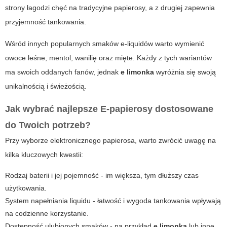
strony łagodzi chęć na tradycyjne papierosy, a z drugiej zapewnia
przyjemność tankowania.
Wśród innych popularnych smaków e-liquidów warto wymienić
owoce leśne, mentol, wanilię oraz mięte. Każdy z tych wariantów
ma swoich oddanych fanów, jednak
e limonka
wyróżnia się swoją
unikalnością i świeżością.
Jak wybrać najlepsze
E-papierosy
dostosowane
do Twoich potrzeb?
Przy wyborze elektronicznego papierosa, warto zwrócić uwagę na
kilka kluczowych kwestii:
Rodzaj baterii i jej pojemność - im większa, tym dłuższy czas
użytkowania.
System napełniania liquidu - łatwość i wygoda tankowania wpływają
na codzienne korzystanie.
Dostępność ulubionych smaków - na przykład
e limonka
lub inne