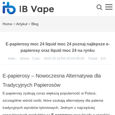
Home
>
Artykuł
>
Blog
E-papierosy moc 24 liquid moc 24 poznaj najlepsze e-
papierosy oraz liquid moc 24 na rynku
Autor：
Strona
Czas：
2025-10-15T04:20:10+00:00
Trzask：
312
E-papierosy – Nowoczesna Alternatywa dla
Tradycyjnych Papierosów
E-papierosy zyskują coraz większą popularność w Polsce,
szczególnie wśród osób, które szukają alternatywy dla palenia
tradycyjnych wyrobów tytoniowych. Jednym z najczęściej
wyszukiwanych produktów są
E-papierosy
oraz liquidy o wysokiej