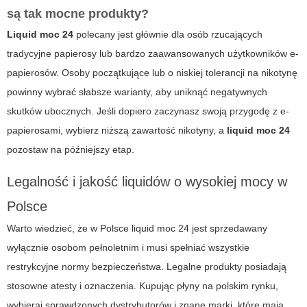
są tak mocne produkty?
Liquid moc 24
polecany jest głównie dla osób rzucających
tradycyjne papierosy lub bardzo zaawansowanych użytkowników e-
papierosów. Osoby początkujące lub o niskiej tolerancji na nikotynę
powinny wybrać słabsze warianty, aby uniknąć negatywnych
skutków ubocznych. Jeśli dopiero zaczynasz swoją przygodę z e-
papierosami, wybierz niższą zawartość nikotyny, a
liquid moc 24
pozostaw na późniejszy etap.
Legalność i jakość liquidów o wysokiej mocy w
Polsce
Warto wiedzieć, że w Polsce
liquid moc 24
jest sprzedawany
wyłącznie osobom pełnoletnim i musi spełniać wszystkie
restrykcyjne normy bezpieczeństwa. Legalne produkty posiadają
stosowne atesty i oznaczenia. Kupując płyny na polskim rynku,
wybieraj sprawdzonych dystrybutorów i znane marki, które mają