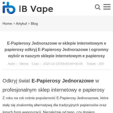
Home
>
Artykuł
>
Blog
E-Papierosy Jednorazowe w sklepie internetowym e
papierosy odkryj E-Papierosy Jednorazowe i ogromny
wybór w naszym sklepie internetowym e papierosy
Autor：
Strona
Czas：
2025-10-15T09:45:46+00:00
Trzask：
255
Odkryj świat
E-Papierosy Jednorazowe
w
profesjonalnym
sklep internetowy e papierosy
Z roku na rok rośnie popularność
E-Papierosy Jednorazowe
, które
stały się znakomitą alternatywą dla tradycyjnych papierosów oraz
innych form waporyzacji. Niezależnie od tego, czy dopiero