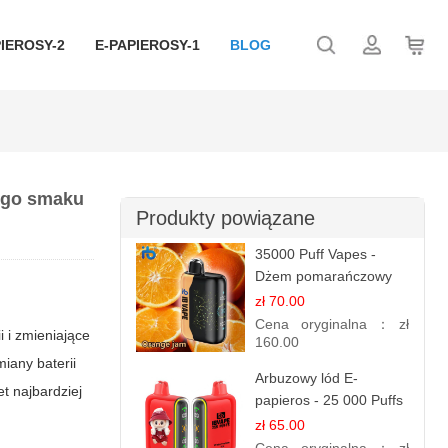
IEROSY-2
E-PAPIEROSY-1
BLOG
nego smaku
Produkty powiązane
35000 Puff Vapes -
Dżem pomarańczowy
zł 70.00
Cena oryginalna：
zł
 i zmieniające
160.00
iany baterii
Arbuzowy lód E-
t najbardziej
papieros - 25 000 Puffs
zł 65.00