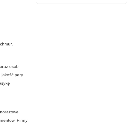
 chmur.
 oraz osób
 jakość pary
asykę
dnorazowe.
umentów. Firmy