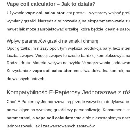
Vape coil calculator – Jak to działa?
Używanie
vape coil calculator
jest proste – wystarczy wpisać pr
wymiany grzałki. Narzędzia te pozwalają na eksperymentowanie z 
nawet laik może zaprojektować grzałkę, która będzie idealnie pa
Wpływ parametrów grzałki na smak i chmurę
Opór grzałki: Im niższy opór, tym większa produkcja pary, lecz in
Liczba zwojów: Więcej zwojów to często bardziej kompleksowy sm
Rodzaj drutu: Materiał wpływa na szybkość nagrzewania i oddawan
Korzystanie z
vape coil calculator
umożliwia dokładną kontrolę n
do własnych potrzeb.
Kompatybilność E-Papierosy Jednorazowe z różn
Choć E-Papierosy Jednorazowe są przede wszystkim dedykowane ła
pozwalające na wymianę grzałki czy personalizację. Konsumenci c
parametrami, a
vape coil calculator
staje się niezastąpionym nar
jednorazówek, jak i zaawansowanych zestawów.