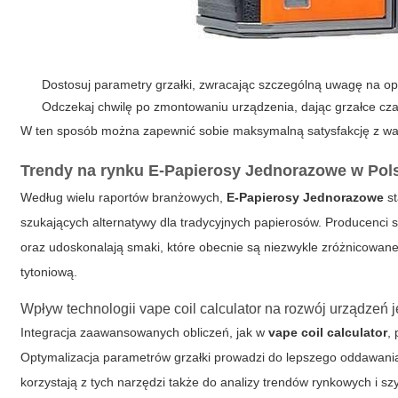
Dostosuj parametry grzałki, zwracając szczególną uwagę na opó
Odczekaj chwilę po zmontowaniu urządzenia, dając grzałce cz
W ten sposób można zapewnić sobie maksymalną satysfakcję z wap
Trendy na rynku E-Papierosy Jednorazowe w Pol
Według wielu raportów branżowych,
E-Papierosy Jednorazowe
st
szukających alternatywy dla tradycyjnych papierosów. Producenci s
oraz udoskonalają smaki, które obecnie są niezwykle zróżnicowa
tytoniową.
Wpływ technologii vape coil calculator na rozwój urządzeń
Integracja zaawansowanych obliczeń, jak w
vape coil calculator
,
Optymalizacja parametrów grzałki prowadzi do lepszego oddawani
korzystają z tych narzędzi także do analizy trendów rynkowych i s