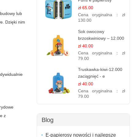
Puffs e papierosy
jednorazowe
zł 65.00
 budowy lub
Cena oryginalna：
zł
130.00
e. Dzięki nim
Sok owocowy
brzoskwiniowy – 12.000
zaciągnięć – e
zł 40.00
papierosy jednorazowe
Cena oryginalna：
zł
79.00
Truskawka-kiwi-12.000
dywidualnie
zaciągnięć - e
papierosy jednorazowe
zł 40.00
Cena oryginalna：
zł
79.00
brydowe
e z
Blog
h
E-papierosy nowości i najlepsze