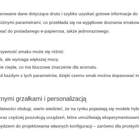
eferowane dane dotyczące drutu i szybko uzyskać gotowe informacje do
różnymi parametrami, co przekłada się na wyjątkowe doznania smakow
sować do posiadanego e-papierosa, także jednorazowego.
tensywność smaku może się różnić.
ak, ale wymaga większej mocy.
ie ciepła, co ma kluczowe znaczenie dla aromatu.
ad każdym z tych parametrów, dzięki czemu smak można dopasować in
ymi grzałkami i personalizacją
twości obsługi, warto wiedzieć, że na rynku pojawiają się modele hy
oraz częściej poszukują urządzeń, które umożliwiają eksperymentowani
zędziem do projektowania własnych konfiguracji – zarówno dla prostyc