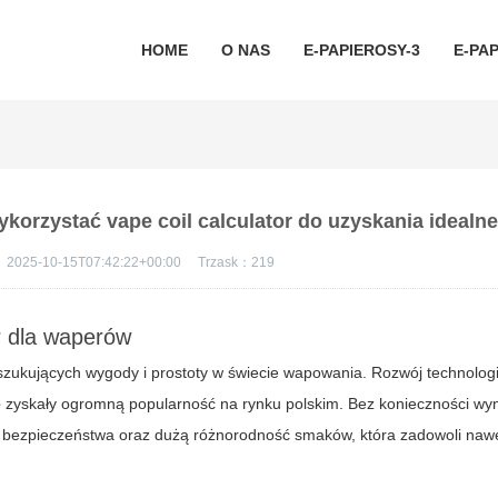
HOME
O NAS
E-PAPIEROSY-3
E-PAP
ykorzystać vape coil calculator do uzyskania ideal
：
2025-10-15T07:42:22+00:00
Trzask：
219
 dla waperów
zukujących wygody i prostoty w świecie wapowania. Rozwój technologii
e
zyskały ogromną popularność na rynku polskim. Bez konieczności wym
, bezpieczeństwa oraz dużą różnorodność smaków, która zadowoli nawe