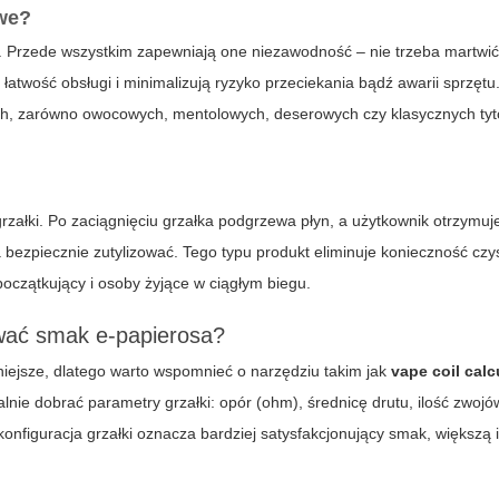
owe?
 Przede wszystkim zapewniają one niezawodność – nie trzeba martwić
atwość obsługi i minimalizują ryzyko przeciekania bądź awarii sprzętu
h, zarówno owocowych, mentolowych, deserowych czy klasycznych tyt
i grzałki. Po zaciągnięciu grzałka podgrzewa płyn, a użytkownik otrzymuj
 bezpiecznie zutylizować.
Tego typu produkt eliminuje konieczność czy
początkujący i osoby żyjące w ciągłym biegu.
ować smak e-papierosa?
niejsze, dlatego warto wspomnieć o narzędziu takim jak
vape coil calc
lnie dobrać parametry grzałki: opór (ohm), średnicę drutu, ilość zwojó
konfiguracja grzałki oznacza bardziej satysfakcjonujący smak, większą 