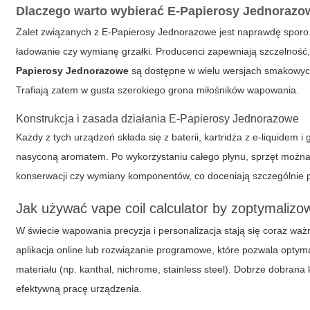
Dlaczego warto wybierać E-Papierosy Jednoraz
Zalet związanych z E-Papierosy Jednorazowe jest naprawdę sporo.
ładowanie czy wymianę grzałki. Producenci zapewniają szczelność, ł
Papierosy Jednorazowe
są dostępne w wielu wersjach smakowyc
Trafiają zatem w gusta szerokiego grona miłośników wapowania.
Konstrukcja i zasada działania E-Papierosy Jednorazowe
Każdy z tych urządzeń składa się z baterii, kartridża z e-liquidem 
nasyconą aromatem. Po wykorzystaniu całego płynu, sprzęt można
konserwacji czy wymiany komponentów
, co doceniają szczególnie 
Jak używać vape coil calculator by zoptymaliz
W świecie wapowania precyzja i personalizacja stają się coraz waż
aplikacja online lub rozwiązanie programowe, które pozwala optyma
materiału (np. kanthal, nichrome, stainless steel). Dobrze dobrana 
efektywną pracę urządzenia.