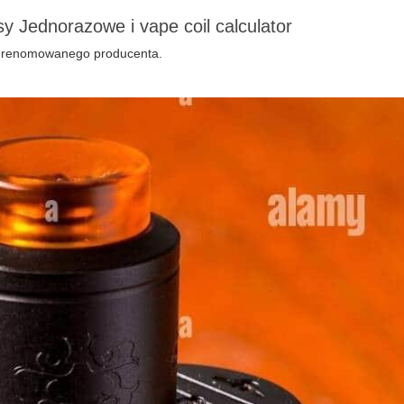
y Jednorazowe i vape coil calculator
d renomowanego producenta.