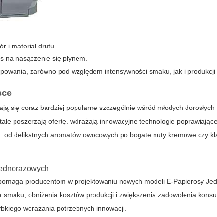
r i materiał drutu.
as na nasączenie się płynem.
owania, zarówno pod względem intensywności smaku, jak i produkcji
sce
ają się coraz bardziej popularne szczególnie wśród młodych dorosłych
tale poszerzają ofertę, wdrażają innowacyjne technologie poprawiające
ne: od delikatnych aromatów owocowych po bogate nuty kremowe czy kl
 jednorazowych
 pomaga producentom w projektowaniu nowych modeli E-Papierosy Je
a smaku, obniżenia kosztów produkcji i zwiększenia zadowolenia kons
zybkiego wdrażania potrzebnych innowacji.