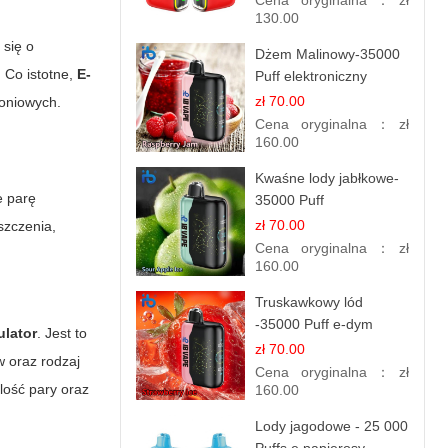
Cena oryginalna：
zł
130.00
 się o
Dżem Malinowy-35000
. Co istotne,
E-
Puff elektroniczny
papieros (Ibvape Bar)
zł 70.00
oniowych.
Cena oryginalna：
zł
160.00
Kwaśne lody jabłkowe-
e parę
35000 Puff
elektroniczny papieros
zł 70.00
szczenia,
Cena oryginalna：
zł
160.00
Truskawkowy lód
-35000 Puff e-dym
ulator
. Jest to
zł 70.00
w oraz rodzaj
Cena oryginalna：
zł
ilość pary oraz
160.00
Lody jagodowe - 25 000