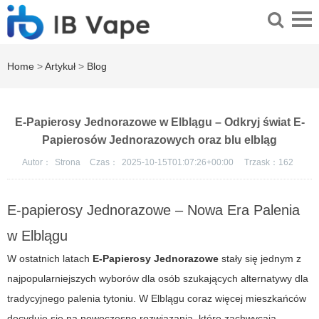
Home
>
Artykuł
>
Blog
E-Papierosy Jednorazowe w Elblągu – Odkryj świat E-
Papierosów Jednorazowych oraz blu elbląg
Autor：
Strona
Czas：
2025-10-15T01:07:26+00:00
Trzask：
162
E-papierosy Jednorazowe – Nowa Era Palenia
w Elblągu
W ostatnich latach
E-Papierosy Jednorazowe
stały się jednym z
najpopularniejszych wyborów dla osób szukających alternatywy dla
tradycyjnego palenia tytoniu. W Elblągu coraz więcej mieszkańców
decyduje się na nowoczesne rozwiązania, które zachwycają