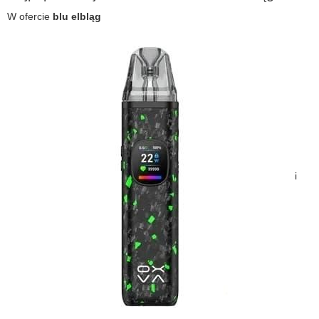
W ofercie
blu elbląg
i