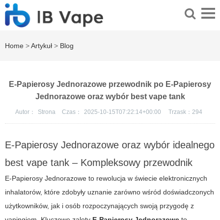
Home
>
Artykuł
>
Blog
E-Papierosy Jednorazowe przewodnik po E-Papierosy
Jednorazowe oraz wybór best vape tank
Autor：
Strona
Czas：
2025-10-15T07:22:14+00:00
Trzask：
294
E-Papierosy Jednorazowe oraz wybór idealnego
best vape tank – Kompleksowy przewodnik
E-Papierosy Jednorazowe to rewolucja w świecie elektronicznych
inhalatorów, które zdobyły uznanie zarówno wśród doświadczonych
użytkowników, jak i osób rozpoczynających swoją przygodę z
vapingiem. Kluczowe zalety
E-Papierosy Jednorazowe
to