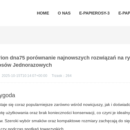
HOME
O NAS
E-PAPIEROSY-3
E-PAP
rion dna75 porównanie najnowszych rozwiązań na ry
osów Jednorazowych
：
2025-10-15T10:14:07+00:00
Trzask：
264
ygoda
taje się coraz popularniejsze zarówno wśród nowicjuszy, jak i doświa
ę użytkowania oraz brak konieczności konserwacji, co czyni je idea
osów. Szeroki wybór smaków oraz kompaktowe rozmiary zachęcają do się
 czy podczas spotkań towarzyskich.