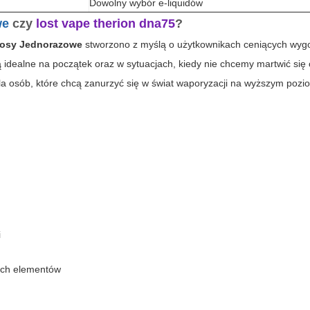
Dowolny wybór e-liquidów
we
czy
lost vape therion dna75
?
rosy Jednorazowe
stworzono z myślą o użytkownikach ceniących wyg
idealne na początek oraz w sytuacjach, kiedy nie chcemy martwić się
la osób, które chcą zanurzyć się w świat waporyzacji na wyższym pozi
i
ych elementów