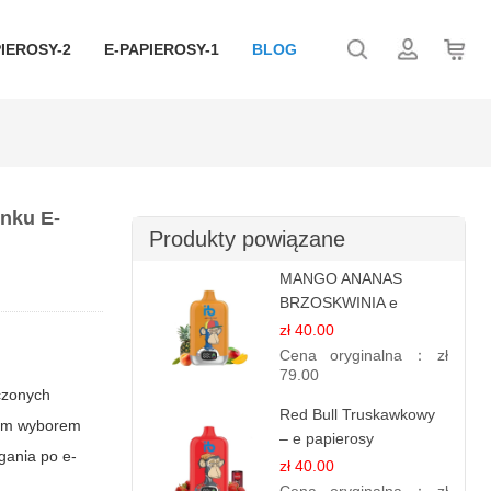
IEROSY-2
E-PAPIEROSY-1
BLOG
nku E-
Produkty powiązane
MANGO ANANAS
BRZOSKWINIA e
papierosy – 12.000
zł 40.00
zaciągnięć
Cena oryginalna：
zł
79.00
dczonych
Red Bull Truskawkowy
lnym wyborem
– e papierosy
gania po e-
jednorazowe
zł 40.00