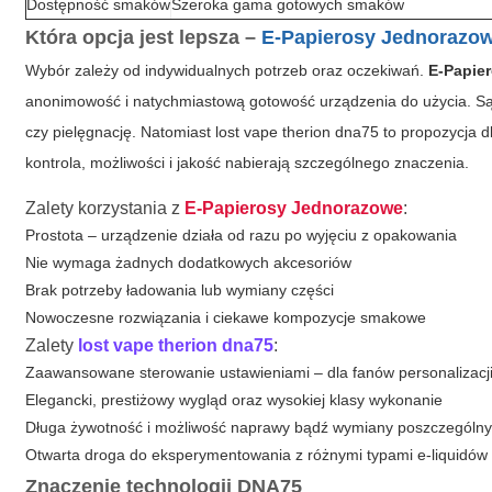
Dostępność smaków
Szeroka gama gotowych smaków
Która opcja jest lepsza –
E-Papierosy Jednorazo
Wybór zależy od indywidualnych potrzeb oraz oczekiwań.
E-Papie
anonimowość i natychmiastową gotowość urządzenia do użycia. Są 
czy pielęgnację. Natomiast
lost vape therion dna75
to propozycja d
kontrola, możliwości i jakość nabierają szczególnego znaczenia.
Zalety korzystania z
E-Papierosy Jednorazowe
:
Prostota – urządzenie działa od razu po wyjęciu z opakowania
Nie wymaga żadnych dodatkowych akcesoriów
Brak potrzeby ładowania lub wymiany części
Nowoczesne rozwiązania i ciekawe kompozycje smakowe
Zalety
lost vape therion dna75
:
Zaawansowane sterowanie ustawieniami – dla fanów personalizacj
Elegancki, prestiżowy wygląd oraz wysokiej klasy wykonanie
Długa żywotność i możliwość naprawy bądź wymiany poszczególn
Otwarta droga do eksperymentowania z różnymi typami e-liquidów
Znaczenie technologii DNA75