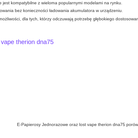
e jest kompatybilne z wieloma popularnymi modelami na rynku.
kowania bez konieczności ładowania akumulatora w urządzeniu.
ożliwości, dla tych, którzy odczuwają potrzebę głębokiego dostosowa
t vape therion dna75
E-Papierosy Jednorazowe oraz lost vape therion dna75 poró