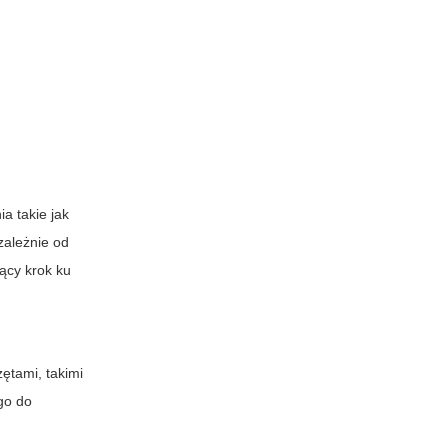
a takie jak
zależnie od
ący krok ku
tami, takimi
go do