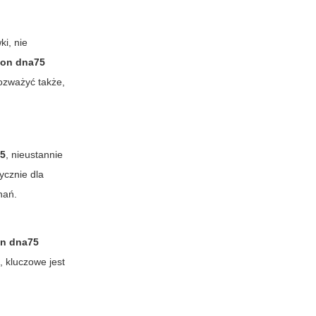
ki, nie
rion dna75
rozważyć także,
75
, nieustannie
ycznie dla
nań.
on dna75
, kluczowe jest