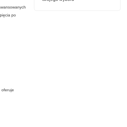
zaawansowanych
pięcia po
oferuje