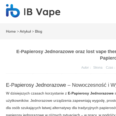
Home
>
Artykuł
>
Blog
E-Papierosy Jednorazowe oraz lost vape the
Papier
Autor：
Strona
Czas
E-Papierosy Jednorazowe
– Nowoczesność i W
W dzisiejszych czasach korzystanie z
E-Papierosy Jednorazowe
s
użytkowników. Jednorazowe urządzenia zapewniają wygodę, prostot
dla osób szukających łatwej alternatywy dla tradycyjnych papier
papierosy jednorazowe w różnych sytuacjach – w pracy, w podróży