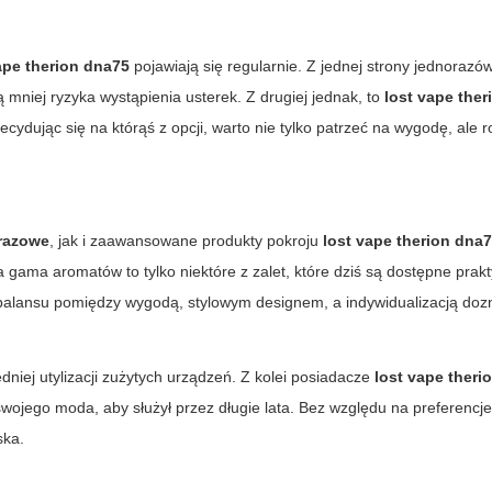
ape therion dna75
pojawiają się regularnie. Z jednej strony jednorazów
ą mniej ryzyka wystąpienia usterek. Z drugiej jednak, to
lost vape the
ecydując się na którąś z opcji, warto nie tylko patrzeć na wygodę, ale 
razowe
, jak i zaawansowane produkty pokroju
lost vape therion dna
 gama aromatów to tylko niektóre z zalet, które dziś są dostępne prakt
 balansu pomiędzy wygodą, stylowym designem, a indywidualizacją doz
niej utylizacji zużytych urządzeń. Z kolei posiadacze
lost vape theri
ojego moda, aby służył przez długie lata. Bez względu na preferencje
ska.