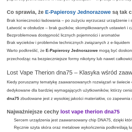
Co sprawia, że
E-Papierosy Jednorazowe
są tak 
Brak konieczności ładowania – po zużyciu wyrzucasz urządzenie i 
Łatwość w obsłudze – brak guzików, skomplikowanych ustawień i 
Bezproblemowa dostępność licznych pojemności i aromatów
Brak wycieków i problemów technicznych związanych z e-liquidem
Warto podkreślić, że
E-Papierosy Jednorazowe
mogą być doskonał
przechodząc na bezpieczniejsze formy nikotyny lub nawet całkowic
Lost Vape Therion dna75 – Klasyka wśród zaa
Kiedy poruszamy tematykę zaawansowanych rozwiązań w świecie 
dedykowane dla bardziej wymagających użytkowników, którzy cenią 
dna75
zbudowane jest z wysokiej jakości materiałów, co zapewnia ni
Najważniejsze cechy
lost vape therion dna75
Sercem urządzenia jest zaawansowany chip DNA75, dzięki któr
Ręcznie szyta skóra oraz metalowe wykończenia podkreślają l