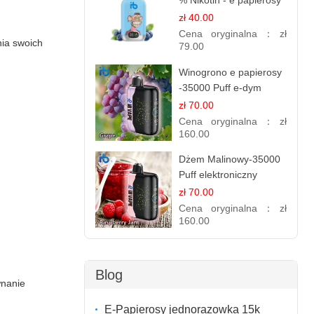
% Nikotin - e papierosy
jednorazowe
zł 40.00
Cena oryginalna：
zł
nia swoich
79.00
Winogrono e papierosy
-35000 Puff e-dym
zł 70.00
Cena oryginalna：
zł
160.00
Dżem Malinowy-35000
Puff elektroniczny
papieros (Ibvape Bar)
zł 70.00
Cena oryginalna：
zł
160.00
Blog
wnanie
E-Papierosy jednorazowka 15k