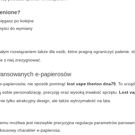
cenione?
sięgasz po kolejne
części do wymiany
ym rozwiązaniem także dla osób, które pragną ograniczyć palenie, s
ie z niej zrezygnować.
wansowanych e-papierosów
e-papierosów, nie sposób pominąć
lost vape therion dna75
. To urzą
sobie personalizację, precyzję oraz wysoką trwałość sprzętu.
Lost va
e tylko atrakcyjny design, ale także wytrzymałość na lata.
emu możliwa jest niezwykle precyzyjna regulacja parametrów parowan
uksusowy charakter e-papierosa.