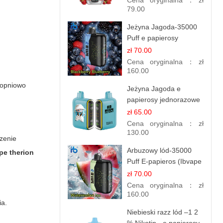
Cena oryginalna：
zł
79.00
Jeżyna Jagoda-35000
Puff e papierosy
jednorazowe
zł 70.00
Cena oryginalna：
zł
160.00
topniowo
Jeżyna Jagoda e
papierosy jednorazowe
- 25 000 Puffs
zł 65.00
Cena oryginalna：
zł
130.00
dzenie
Arbuzowy lód-35000
pe therion
Puff E-papieros (Ibvape
Bar )
zł 70.00
Cena oryginalna：
zł
160.00
ia.
Niebieski razz lód –1 2