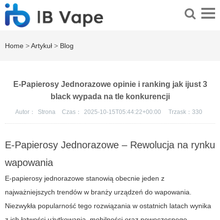
Home
>
Artykuł
>
Blog
E-Papierosy Jednorazowe opinie i ranking jak ijust 3
black wypada na tle konkurencji
Autor：
Strona
Czas：
2025-10-15T05:44:22+00:00
Trzask：
330
E-Papierosy Jednorazowe – Rewolucja na rynku
wapowania
E-papierosy jednorazowe stanowią obecnie jeden z
najważniejszych trendów w branży urządzeń do wapowania.
Niezwykła popularność tego rozwiązania w ostatnich latach wynika
z ich łatwości użytkowania, mobilności oraz nowoczesnego