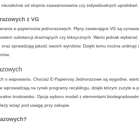
, niezależnie od stopnia zaawansowania czy indywidualnych upodobań.
orazowych z VG
erania e-papierosów jednorazowych. Płyny zawierające VG są uznawa
bowiem substancji drażniących czy toksycznych. Warto jednak wybierać
i oraz sprawdzają jakość swoich wyrobów. Dzięki temu można uniknąć 
ynów.
razowych
ach o wapowaniu. Chociaż E-Papierosy Jednorazowe są wygodne, wart
e wprowadzają na rynek programy recyklingu, dzięki którym zużyte e-
uralne środowisko. Opcja wyboru modeli z elementami biodegradowaln
należy wziąć pod uwagę przy zakupie.
orazowych?