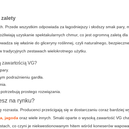
zalety
idach. Przede wszystkim odpowiada za łagodniejszy i słodszy smak pary, 
żliwiają uzyskanie spektakularnych chmur, co jest ogromną zaletą dla
wadza się właśnie do gliceryny roślinnej, czyli naturalnego, bezpieczn
 tradycyjnych zestawach wielokrotnego użytku.
ą zawartością VG?
pary.
ym podrażnieniu gardła.
nia.
 potrzebują prostego rozwiązania.
esz na rynku?
rozrasta. Producenci prześcigają się w dostarczaniu coraz bardziej 
wa, jagoda
oraz wiele innych. Smaki oparte o wysoką zawartość VG cha
stach, co czyni je niekwestionowanym hitem wśród koneserów wapowan