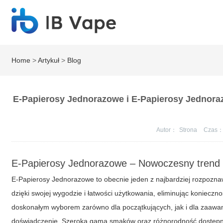
Home
>
Artykuł
>
Blog
E-Papierosy Jednorazowe i E-Papierosy Jednora
Autor：
Strona
Czas
E-Papierosy Jednorazowe – Nowoczesny trend
E-Papierosy Jednorazowe to obecnie jeden z najbardziej rozpozn
dzięki swojej wygodzie i łatwości użytkowania, eliminując konieczn
doskonałym wyborem zarówno dla początkujących, jak i dla zaaw
doświadczenie. Szeroka gama smaków oraz różnorodność dostępn