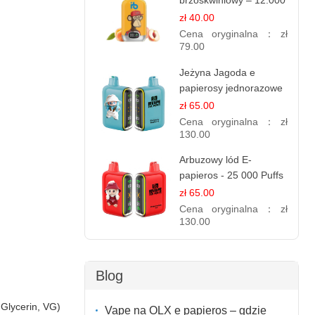
brzoskwiniowy – 12.000
zaciągnięć – e
zł 40.00
papierosy jednorazowe
Cena oryginalna：
zł
79.00
Jeżyna Jagoda e
papierosy jednorazowe
- 25 000 Puffs
zł 65.00
Cena oryginalna：
zł
130.00
Arbuzowy lód E-
papieros - 25 000 Puffs
zł 65.00
Cena oryginalna：
zł
130.00
Blog
 Glycerin, VG)
Vape na OLX e papieros – gdzie