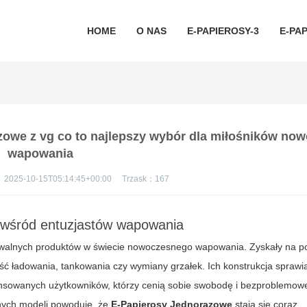
HOME
O NAS
E-PAPIEROSY-3
E-PAP
zowe z vg co to najlepszy wybór dla miłośników no
wapowania
：
2025-10-15T05:14:45+00:00
Trzask：
167
 wśród entuzjastów wapowania
awalnych produktów w świecie nowoczesnego wapowania. Zyskały na p
ość ładowania, tankowania czy wymiany grzałek. Ich konstrukcja sprawi
ansowanych użytkowników, którzy cenią sobie swobodę i bezproblemow
ych modeli powoduje, że
E-Papierosy Jednorazowe
stają się coraz