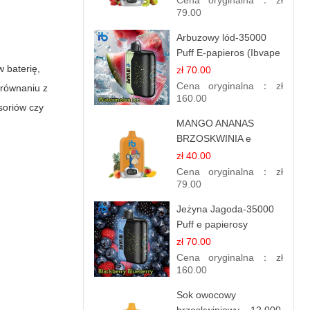
Cena oryginalna：
zł
79.00
Arbuzowy lód-35000
Puff E-papieros (Ibvape
Bar )
 baterię,
zł 70.00
Cena oryginalna：
zł
orównaniu z
160.00
soriów czy
MANGO ANANAS
BRZOSKWINIA e
papierosy – 12.000
zł 40.00
zaciągnięć
Cena oryginalna：
zł
79.00
Jeżyna Jagoda-35000
Puff e papierosy
jednorazowe
zł 70.00
Cena oryginalna：
zł
160.00
Sok owocowy