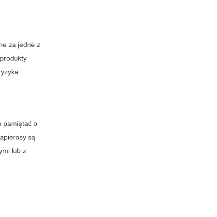
ne za jedne z
 produkty
ryzyka
o pamiętać o
papierosy są
ymi lub z