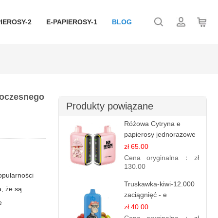
IEROSY-2
E-PAPIEROSY-1
BLOG
woczesnego
Produkty powiązane
Różowa Cytryna e
papierosy jednorazowe
- 25 000 Puffs
zł 65.00
Cena oryginalna：
zł
130.00
opularności
Truskawka-kiwi-12.000
a, że są
zaciągnięć - e
e
papierosy jednorazowe
zł 40.00