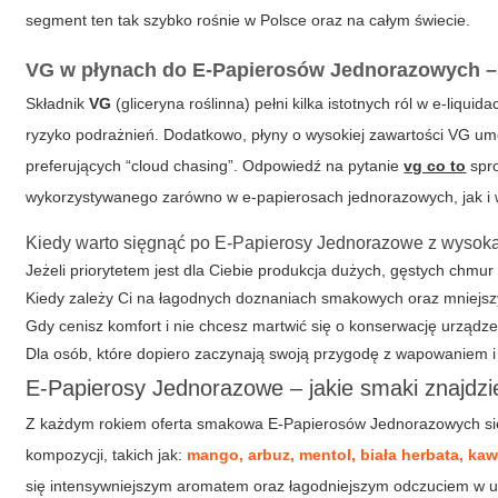
segment ten tak szybko rośnie w Polsce oraz na całym świecie.
VG w płynach do E-Papierosów Jednorazowych – 
Składnik
VG
(gliceryna roślinna) pełni kilka istotnych ról w e-liqu
ryzyko podrażnień. Dodatkowo, płyny o wysokiej zawartości VG umo
preferujących “cloud chasing”. Odpowiedź na pytanie
vg co to
spro
wykorzystywanego zarówno w e-papierosach jednorazowych, jak i w
Kiedy warto sięgnąć po E-Papierosy Jednorazowe z wysok
Jeżeli priorytetem jest dla Ciebie produkcja dużych, gęstych chmur 
Kiedy zależy Ci na łagodnych doznaniach smakowych oraz mniejsz
Gdy cenisz komfort i nie chcesz martwić się o konserwację urządze
Dla osób, które dopiero zaczynają swoją przygodę z wapowaniem i
E-Papierosy Jednorazowe – jakie smaki znajdzi
Z każdym rokiem oferta smakowa E-Papierosów Jednorazowych się 
kompozycji, takich jak:
mango, arbuz, mentol, biała herbata, ka
się intensywniejszym aromatem oraz łagodniejszym odczuciem w u