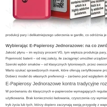
produkcji pary i delikatniejszego uderzenia w gardło, co odróżnia 
Wybierając E-Papierosy Jednorazowe: na co zwr
Jakość płynu – im wyższy procent VG, tym większa produkcja pary,
Pojemność baterii – od niej zależy, ile zaciągnięć umożliwi urządzen
Szeroki wybór smaków – od klasycznych tytoniowych, przez owoco
Warto szukać sprawdzonych marek, które oferują certyfikowane pr
Dobierz model do własnych preferencji – zarówno pod względem design
E-Papierosy Jednorazowe kontra tradycyjne ro
W porównaniu do klasycznych e-papierosów wymagających regular
użytkowania. Brak konieczności ładowania, czyszczenia czy wymia
tryb życia lub tych, którzy dopiero zaczynają swoją przygodę z 