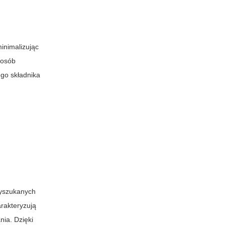
minimalizując
 osób
ego składnika
wyszukanych
rakteryzują
ia. Dzięki