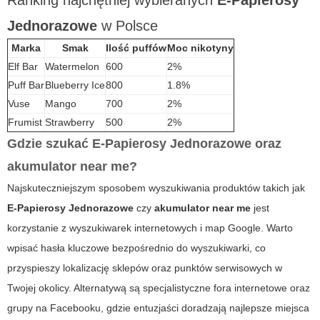
Jednorazowe
w Polsce
Marka
Smak
Ilość puffów
Moc nikotyny
Elf Bar
Watermelon
600
2%
Puff Bar
Blueberry Ice
800
1.8%
Vuse
Mango
700
2%
Frumist
Strawberry
500
2%
Gdzie szukać
E-Papierosy Jednorazowe
oraz
akumulator near me
?
Najskuteczniejszym sposobem wyszukiwania produktów takich jak
E-Papierosy Jednorazowe
czy
akumulator near me
jest
korzystanie z wyszukiwarek internetowych i map Google. Warto
wpisać hasła kluczowe bezpośrednio do wyszukiwarki, co
przyspieszy lokalizację sklepów oraz punktów serwisowych w
Twojej okolicy. Alternatywą są specjalistyczne fora internetowe oraz
grupy na Facebooku, gdzie entuzjaści doradzają najlepsze miejsca