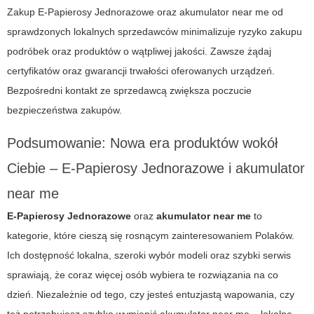
Zakup
E-Papierosy Jednorazowe
oraz
akumulator near me
od
sprawdzonych lokalnych sprzedawców minimalizuje ryzyko zakupu
podróbek oraz produktów o wątpliwej jakości. Zawsze żądaj
certyfikatów oraz gwarancji trwałości oferowanych urządzeń.
Bezpośredni kontakt ze sprzedawcą zwiększa poczucie
bezpieczeństwa zakupów.
Podsumowanie: Nowa era produktów wokół
Ciebie –
E-Papierosy Jednorazowe
i
akumulator
near me
E-Papierosy Jednorazowe
oraz
akumulator near me
to
kategorie, które cieszą się rosnącym zainteresowaniem Polaków.
Ich dostępność lokalna, szeroki wybór modeli oraz szybki serwis
sprawiają, że coraz więcej osób wybiera te rozwiązania na co
dzień. Niezależnie od tego, czy jesteś entuzjastą wapowania, czy
też potrzebujesz szybko wymienić
akumulator near me
– lokalne