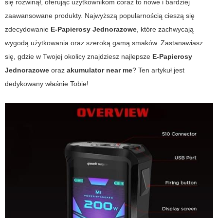
się rozwinął, oferując użytkownikom coraz to nowe i bardziej
zaawansowane produkty. Najwyższą popularnością cieszą się
zdecydowanie
E-Papierosy Jednorazowe
, które zachwycają
wygodą użytkowania oraz szeroką gamą smaków. Zastanawiasz
się, gdzie w Twojej okolicy znajdziesz najlepsze
E-Papierosy
Jednorazowe
oraz
akumulator near me
? Ten artykuł jest
dedykowany właśnie Tobie!