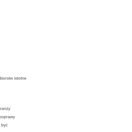
biorstw istotne
branży
 poprawy
e być