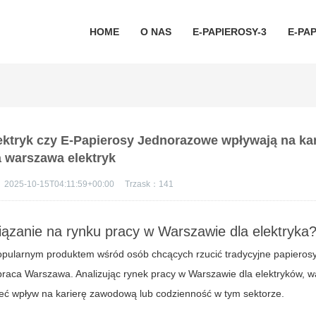
HOME
O NAS
E-PAPIEROSY-3
E-PAP
ktryk czy E-Papierosy Jednorazowe wpływają na kar
 warszawa elektryk
：
2025-10-15T04:11:59+00:00
Trzask：
141
zanie na rynku pracy w Warszawie dla elektryka
 popularnym produktem wśród osób chcących rzucić tradycyjne papierosy
 praca Warszawa
. Analizując rynek pracy w Warszawie dla elektryków, w
ć wpływ na karierę zawodową lub codzienność w tym sektorze.