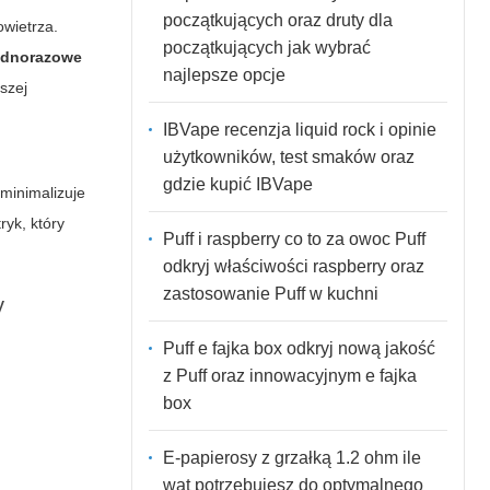
początkujących oraz druty dla
owietrza.
początkujących jak wybrać
ednorazowe
najlepsze opcje
szej
IBVape recenzja liquid rock i opinie
użytkowników, test smaków oraz
gdzie kupić IBVape
minimalizuje
ryk, który
Puff i raspberry co to za owoc Puff
odkryj właściwości raspberry oraz
zastosowanie Puff w kuchni
y
Puff e fajka box odkryj nową jakość
z Puff oraz innowacyjnym e fajka
box
E-papierosy z grzałką 1.2 ohm ile
wat potrzebujesz do optymalnego