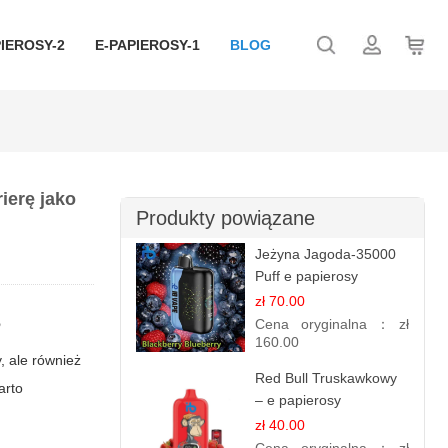
IEROSY-2
E-PAPIEROSY-1
BLOG
ierę jako
Produkty powiązane
Jeżyna Jagoda-35000
Puff e papierosy
jednorazowe
zł 70.00
Cena oryginalna：
zł
?
160.00
, ale również
Red Bull Truskawkowy
arto
– e papierosy
jednorazowe
zł 40.00