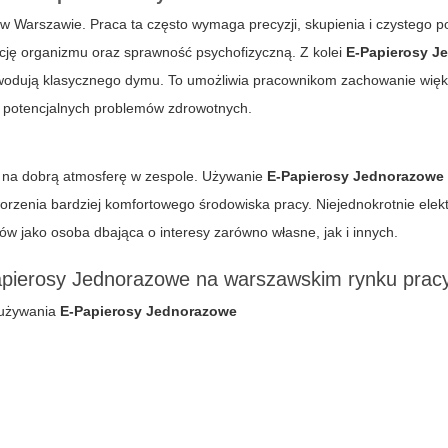
w Warszawie. Praca ta często wymaga precyzji, skupienia i czystego p
cję organizmu oraz sprawność psychofizyczną. Z kolei
E-Papierosy J
powodują klasycznego dymu. To umożliwia pracownikom zachowanie więk
ję potencjalnych problemów zdrowotnych.
 na dobrą atmosferę w zespole. Używanie
E-Papierosy Jednorazowe
rzenia bardziej komfortowego środowiska pracy. Niejednokrotnie elekt
ntów jako osoba dbająca o interesy zarówno własne, jak i innych.
Papierosy Jednorazowe na warszawskim rynku prac
e używania
E-Papierosy Jednorazowe