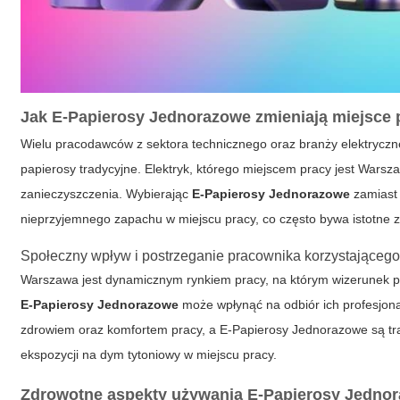
Jak
E-Papierosy Jednorazowe
zmieniają miejsce 
Wielu pracodawców z sektora technicznego oraz branży elektryczn
papierosy tradycyjne. Elektryk, którego miejscem pracy jest Warsza
zanieczyszczenia. Wybierając
E-Papierosy Jednorazowe
zamiast 
nieprzyjemnego zapachu w miejscu pracy, co często bywa istotne za
Społeczny wpływ i postrzeganie pracownika korzystające
Warszawa jest dynamicznym rynkiem pracy, na którym wizerunek pr
E-Papierosy Jednorazowe
może wpłynąć na odbiór ich profesjona
zdrowiem oraz komfortem pracy, a
E-Papierosy Jednorazowe
są tr
ekspozycji na dym tytoniowy w miejscu pracy.
Zdrowotne aspekty używania
E-Papierosy Jedno