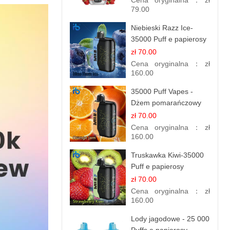
Cena oryginalna：
zł
79.00
Niebieski Razz Ice-
35000 Puff e papierosy
jednorazowe
zł 70.00
Cena oryginalna：
zł
160.00
35000 Puff Vapes -
Dżem pomarańczowy
zł 70.00
Cena oryginalna：
zł
160.00
Truskawka Kiwi-35000
Puff e papierosy
(Ibvape Bar)
zł 70.00
Cena oryginalna：
zł
160.00
Lody jagodowe - 25 000