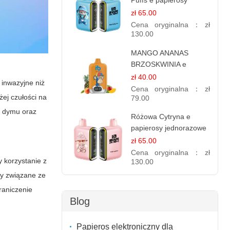
Puffs e papierosy
jednorazowe
zł 65.00
Cena oryginalna：
zł
130.00
MANGO ANANAS
BRZOSKWINIA e
papierosy – 12.000
zł 40.00
 inwazyjne niż
zaciągnięć
Cena oryginalna：
zł
żej czułości na
79.00
w dymu oraz
Różowa Cytryna e
papierosy jednorazowe
- 25 000 Puffs
zł 65.00
Cena oryginalna：
zł
 korzystanie z
130.00
ty związane ze
raniczenie
Blog
Papieros elektroniczny dla