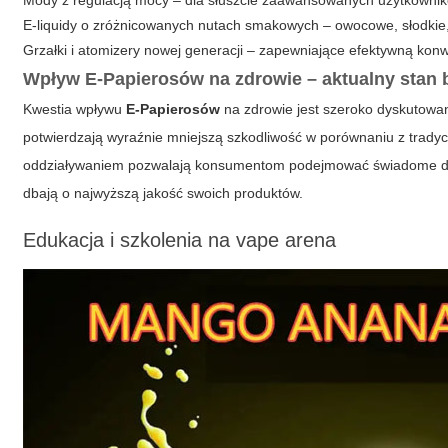
Mody z regulacją mocy – dla słuszcie zaawansowanych użytkowników
E-liquidy o zróżnicowanych nutach smakowych – owocowe, słodkie
Grzałki i atomizery nowej generacji – zapewniające efektywną konw
Wpływ E-Papierosów na zdrowie – aktualny stan
Kwestia wpływu
E-Papierosów
na zdrowie jest szeroko dyskutow
potwierdzają wyraźnie mniejszą szkodliwość w porównaniu z tradyc
oddziaływaniem pozwalają konsumentom podejmować świadome dec
dbają o najwyższą jakość swoich produktów.
Edukacja i szkolenia na
vape arena