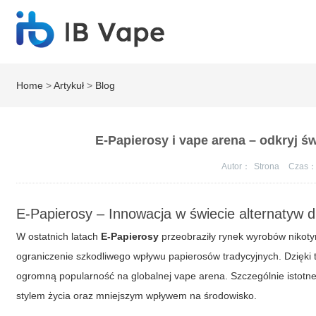
Home
>
Artykuł
>
Blog
E-Papierosy i vape arena – odkryj ś
Autor：
Strona
Czas
E-Papierosy – Innowacja w świecie alternatyw d
W ostatnich latach
E-Papierosy
przeobraziły rynek wyrobów nikoty
ograniczenie szkodliwego wpływu papierosów tradycyjnych. Dzięki 
ogromną popularność na globalnej
vape arena
. Szczególnie istot
stylem życia oraz mniejszym wpływem na środowisko.