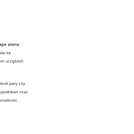
ape arena
ala na
iem urządzeń.
roli pary czy
 upodobań oraz
jonalność.