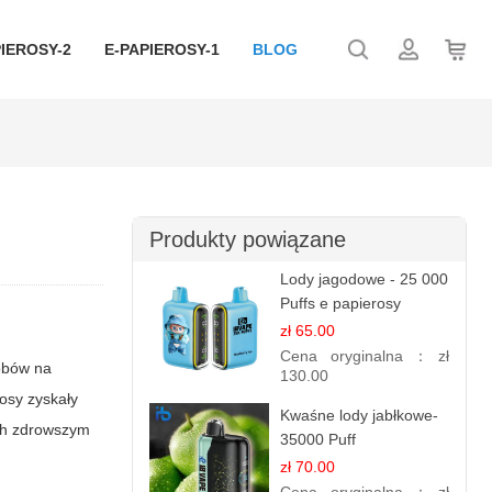
IEROSY-2
E-PAPIEROSY-1
BLOG
Produkty powiązane
Lody jagodowe - 25 000
Puffs e papierosy
jednorazowe
zł 65.00
Cena oryginalna：
zł
sobów na
130.00
osy zyskały
Kwaśne lody jabłkowe-
ych zdrowszym
35000 Puff
elektroniczny papieros
zł 70.00