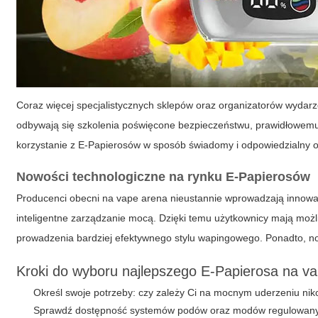
Coraz więcej specjalistycznych sklepów oraz organizatorów wyda
odbywają się szkolenia poświęcone bezpieczeństwu, prawidłowemu 
korzystanie z E-Papierosów w sposób świadomy i odpowiedzialny 
Nowości technologiczne na rynku E-Papierosów
Producenci obecni na
vape arena
nieustannie wprowadzają innowacy
inteligentne zarządzanie mocą. Dzięki temu użytkownicy mają mo
prowadzenia bardziej efektywnego stylu wapingowego. Ponadto, now
Kroki do wyboru najlepszego E-Papierosa na v
Określ swoje potrzeby: czy zależy Ci na mocnym uderzeniu ni
Sprawdź dostępność systemów podów oraz modów regulowan