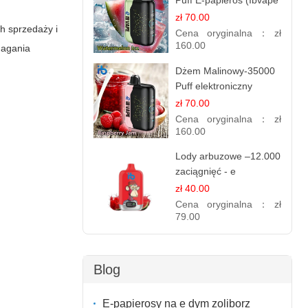
Puff E-papieros (Ibvape
Bar )
zł 70.00
h sprzedaży i
Cena oryginalna：
zł
160.00
magania
Dżem Malinowy-35000
Puff elektroniczny
papieros (Ibvape Bar)
zł 70.00
Cena oryginalna：
zł
160.00
Lody arbuzowe –12.000
zaciągnięć - e
papierosy jednorazowe
zł 40.00
Cena oryginalna：
zł
79.00
Blog
E-papierosy na e dym zoliborz