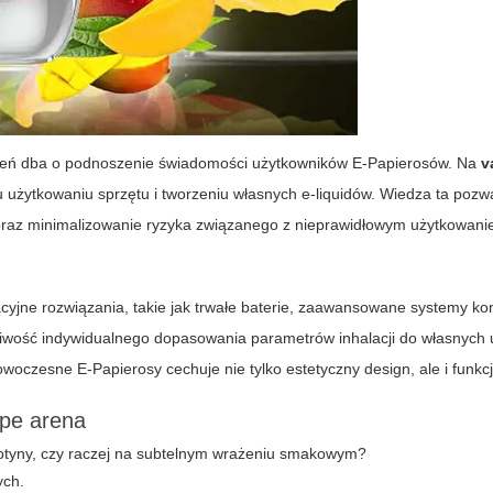
rzeń dba o podnoszenie świadomości użytkowników E-Papierosów. Na
v
użytkowaniu sprzętu i tworzeniu własnych e-liquidów. Wiedza ta pozw
oraz minimalizowanie ryzyka związanego z nieprawidłowym użytkowan
jne rozwiązania, takie jak trwałe baterie, zaawansowane systemy kont
żliwość indywidualnego dopasowania parametrów inhalacji do własnych
oczesne E-Papierosy cechuje nie tylko estetyczny design, ale i funkc
ape arena
kotyny, czy raczej na subtelnym wrażeniu smakowym?
ych.