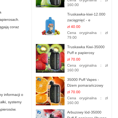
Cena oryginalna：
zł
160.00
a
Truskawka-kiwi-12.000
papierosach.
zaciągnięć - e
papierosy jednorazowe
zł 40.00
iągają coraz
Cena oryginalna：
zł
79.00
Truskawka Kiwi-35000
Puff e papierosy
(Ibvape Bar)
zł 70.00
Cena oryginalna：
zł
160.00
35000 Puff Vapes -
Dżem pomarańczowy
zł 70.00
y informacji o
Cena oryginalna：
zł
ałki, systemy
160.00
apierosów.
Arbuzowy lód-35000