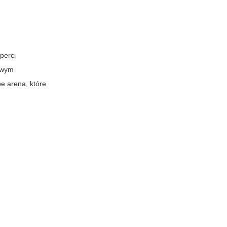
perci
lowym
pe arena
, które