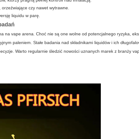
, którzy pragną pełnej kontroli nad inhalacją.
, orzeźwiające czy nawet wytrawne.
ersję liquidu w parę.
 badań
ana na
vape arena
. Choć nie są one wolne od potencjalnego ryzyka, eks
yjnym paleniem. Stałe badania nad składnikami liquidów i ich długofa
yzje. Warto regularnie śledzić nowości uznanych marek z branży
va