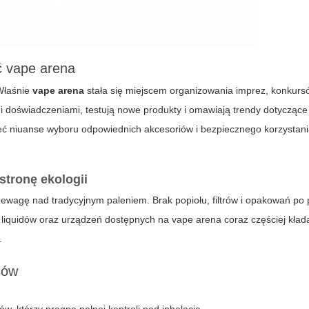
ć
vape arena
 Właśnie
vape arena
stała się miejscem organizowania imprez, konkurs
i doświadczeniami, testują nowe produkty i omawiają trendy dotyczące
 niuanse wyboru odpowiednich akcesoriów i bezpiecznego korzystani
stronę ekologii
wagę nad tradycyjnym paleniem. Brak popiołu, filtrów i opakowań po
ci liquidów oraz urządzeń dostępnych na
vape arena
coraz częściej kład
.
sów