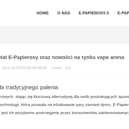
HOME
O NAS
E-PAPIEROSY-3
E-PAP
wiat E-Papierosy oraz nowości na rynku vape arena
：
2025-10-15T03:09:09+00:00
Trzask：
312
la tradycyjnego palenia
nowych, stając się kluczową alternatywą dla osób poszukujących spo
technologii, która pozwala na inhalowanie pary zamiast dymu, E-Papier
ne jest ich pozytywne postrzeganie przez konsumentów zainteresowan