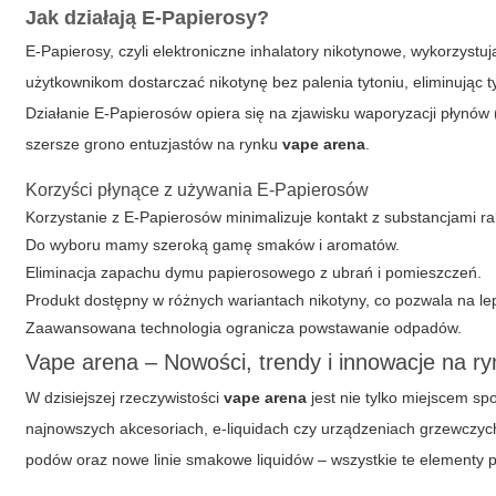
Jak działają E-Papierosy?
E-Papierosy, czyli elektroniczne inhalatory nikotynowe, wykorzyst
użytkownikom dostarczać nikotynę bez palenia tytoniu, eliminując
Działanie E-Papierosów opiera się na zjawisku waporyzacji płynów (
szersze grono entuzjastów na rynku
vape arena
.
Korzyści płynące z używania E-Papierosów
Korzystanie z E-Papierosów minimalizuje kontakt z substancjami r
Do wyboru mamy szeroką gamę smaków i aromatów.
Eliminacja zapachu dymu papierosowego z ubrań i pomieszczeń.
Produkt dostępny w różnych wariantach nikotyny, co pozwala na le
Zaawansowana technologia ogranicza powstawanie odpadów.
Vape arena – Nowości, trendy i innowacje na r
W dzisiejszej rzeczywistości
vape arena
jest nie tylko miejscem sp
najnowszych akcesoriach, e-liquidach czy urządzeniach grzewczyc
podów oraz nowe linie smakowe liquidów – wszystkie te elementy p