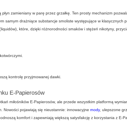
ują płyn zamieniany w parę przez grzałkę. Ten prosty mechanizm pozwal
 tym samym drażniące substancje smoliste występujące w klasycznych 
liquidów), które, dzięki różnorodności smaków i stężeń nikotyny, przyc
akotwórczymi.
pszą kontrolę przyjmowanej dawki.
ynku E-Papierosów
otkań miłośników E-Papierosów, ale przede wszystkim platformą wymian
h. Nowości pojawiają się nieustannie: innowacyjne
mody
, ulepszone grz
odnoszą komfort i zapewniają większą satysfakcję z korzystania z E-P