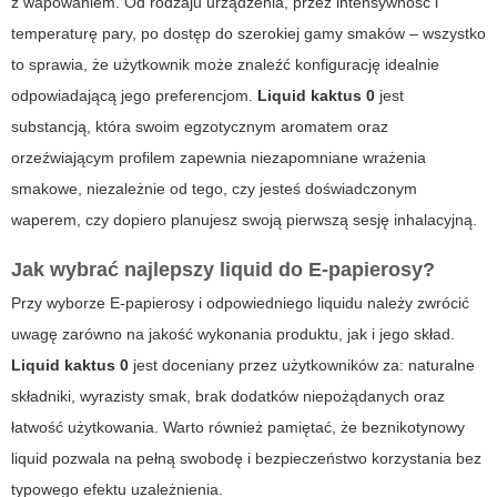
z wapowaniem. Od rodzaju urządzenia, przez intensywność i
temperaturę pary, po dostęp do szerokiej gamy smaków – wszystko
to sprawia, że użytkownik może znaleźć konfigurację idealnie
odpowiadającą jego preferencjom.
Liquid kaktus 0
jest
substancją, która swoim egzotycznym aromatem oraz
orzeźwiającym profilem zapewnia niezapomniane wrażenia
smakowe, niezależnie od tego, czy jesteś doświadczonym
waperem, czy dopiero planujesz swoją pierwszą sesję inhalacyjną.
Jak wybrać najlepszy liquid do E-papierosy?
Przy wyborze
E-papierosy
i odpowiedniego liquidu należy zwrócić
uwagę zarówno na jakość wykonania produktu, jak i jego skład.
Liquid kaktus 0
jest doceniany przez użytkowników za: naturalne
składniki, wyrazisty smak, brak dodatków niepożądanych oraz
łatwość użytkowania. Warto również pamiętać, że beznikotynowy
liquid pozwala na pełną swobodę i bezpieczeństwo korzystania bez
typowego efektu uzależnienia.