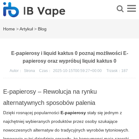
Home
>
Artykuł
>
Blog
E-papierosy i liquid kaktus 0 poznaj możliwości E-
papierosy oraz wypróbuj liquid kaktus 0
Autor：
Strona
Czas：
2025-10-15T00:59:27+00:00
Trzask：
187
E-papierosy – Rewolucja na rynku
alternatywnych sposobów palenia
Dzięki rosnącej popularności
E-papierosy
stały się jednym z
najchętniej wybieranych produktów przez osoby szukające
nowoczesnych alternatyw do tradycyjnych wyrobów tytoniowych.
Innowacje w tej dziedzinie sprawiły, że konsumenci mają szeroki