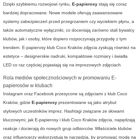
Dzięki szybkiemu rozwojowi rynku,
E-papierosy
stają się coraz
bardziej dopracowane. Nowe modele oferują zaawansowane
systemy zabezpieczeń przed przegrzaniem czy wyciekiem płynu, a
także automatyczne wyłączniki, co doceniają zarówno stali bywalcy
klubów, jak i osoby, które dopiero rozpoczynają przygodę z tym
trendem.
E-papierosy klub Coco Kraków zdjęcia
zyskują również na
estetyce – designerskie nadruki, kompaktowe rozmiary i światła
LED co raz częściej pojawiają się na imprezowych zdjęciach.
Rola mediów społecznościowych w promowaniu E-
papierosów w klubach
Instagram oraz Facebook przesycone są zdjęciami z
klub Coco
Kraków
, gdzie
E-papierosy
prezentowane są jako atrybut
stylowych uczestników imprez. Hashtagi związane ze słowami
kluczowymi, jak
E-papierosy
i
klub Coco Kraków zdjęcia
, napędzają
reakcje i docierają do nowych grup odbiorców. Właściciele klubów
oraz influencerzy wykorzystują te narzędzia, by promować modę na