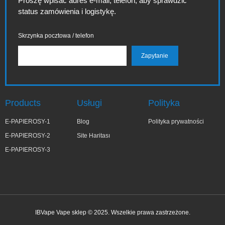
Proszę wpisać adres e-mail, telefon, aby sprawdzić
status zamówienia i logistykę.
Skrzynka pocztowa / telefon
Products
Usługi
Polityka
E-PAPIEROSY-1
Blog
Polityka prywatności
E-PAPIEROSY-2
Site Haritası
E-PAPIEROSY-3
IBVape Vape sklep © 2025. Wszelkie prawa zastrzeżone.
Wa***a