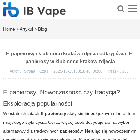
Home
>
Artykuł
>
Blog
E-papierosy i klub coco kraków zdjęcia odkryj świat E-
papierosy w klub coco kraków zdjęcia
Autor：
Strona
Czas：
2025-10-15T00:18:48+00:00
Trzask：
333
E-papierosy: Nowoczesność czy tradycja?
Eksploracja popularności
W ostatnich latach
E-papierosy
stały się nieodłącznym elementem
miejskiego stylu życia. Coraz więcej osób decyduje się na wybór
alternatywy dla tradycyjnych papierosów, kierując się nowoczesnym
podejściem do zdrowia oraz ekologią. Szczególną popularność