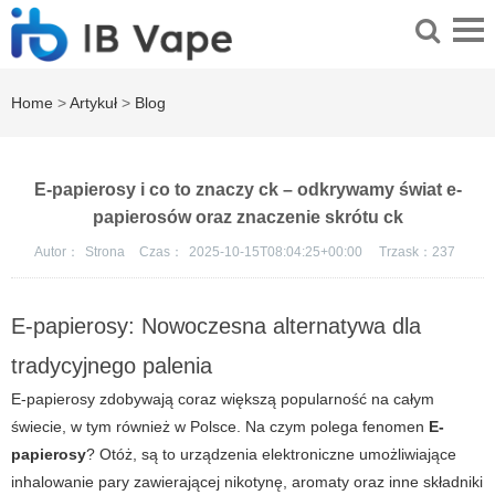
Home
>
Artykuł
>
Blog
E-papierosy i co to znaczy ck – odkrywamy świat e-
papierosów oraz znaczenie skrótu ck
Autor：
Strona
Czas：
2025-10-15T08:04:25+00:00
Trzask：
237
E-papierosy: Nowoczesna alternatywa dla
tradycyjnego palenia
E-papierosy
zdobywają coraz większą popularność na całym
świecie, w tym również w Polsce. Na czym polega fenomen
E-
papierosy
? Otóż, są to urządzenia elektroniczne umożliwiające
inhalowanie pary zawierającej nikotynę, aromaty oraz inne składniki