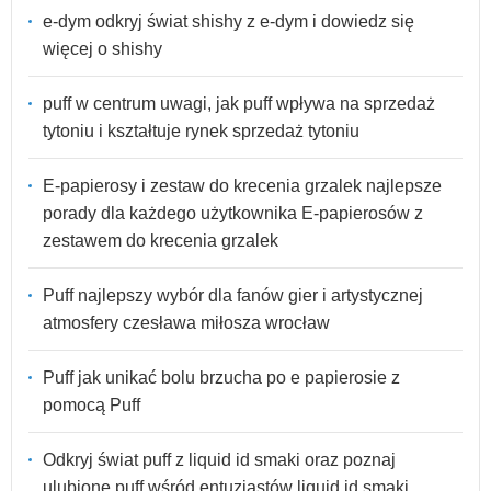
e-dym odkryj świat shishy z e-dym i dowiedz się
więcej o shishy
puff w centrum uwagi, jak puff wpływa na sprzedaż
tytoniu i kształtuje rynek sprzedaż tytoniu
E-papierosy i zestaw do krecenia grzalek najlepsze
porady dla każdego użytkownika E-papierosów z
zestawem do krecenia grzalek
Puff najlepszy wybór dla fanów gier i artystycznej
atmosfery czesława miłosza wrocław
Puff jak unikać bolu brzucha po e papierosie z
pomocą Puff
Odkryj świat puff z liquid id smaki oraz poznaj
ulubione puff wśród entuzjastów liquid id smaki