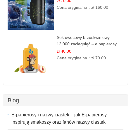
zł 70.00
Cena oryginalna：
zł 160.00
Sok owocowy brzoskwiniowy –
12.000 zaciągnięć – e papierosy
jednorazowe
zł 40.00
Cena oryginalna：
zł 79.00
Blog
E-papierosy i nazwy ciastek – jak E-papierosy
inspirują smakoszy oraz fanów nazwy ciastek