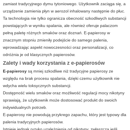
zamiast tradycyjnego dymu tytoniowego. Użytkownik zaciąga się, a
urządzenie zamienia płyn w aerozol inhalowany następnie do płuc.
Ta technologia nie tylko ogranicza obecność szkodliwych substancji
powstających w wyniku spalania, ale również oferuje palaczom
pełną paletę różnych smaków oraz doznań. E-papierosy w
znacznym stopniu zmieniły podejście do samego palenia,
wprowadzając aspekt nowoczesności oraz personalizacji, co
odróżnia je od klasycznych papierosów.
Zalety i wady korzystania z e-papierosów
E-papierosy
są mniej szkodliwe niż tradycyjne papierosy ze
względu na brak procesu spalania, dzięki czemu użytkownik nie
wdycha wielu toksycznych substancji.
Dostępność wielu smaków oraz możliwość regulacji mocy nikotyny
sprawiają, że użytkownik może dostosować produkt do swoich
indywidualnych potrzeb.
E-papierosy nie powodują przykrego zapachu, który jest typowy dla
palenia tradycyjnych papierosów.
Istnieje jednak ryzyko uzależnienia od nikotyny, zwłaszcza jeśli