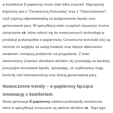
w kontekście
E-papierosy
może mieć kilka znaczeń. Najczęściej
kojarzony jest z "Ceramiczną Końcówką" oraz z "Clearomizerem",
czyli częścią odpowiedzialną za podgrzewanie liquidu oraz
generowanie pary. W specyfikacji wielu urządzeń zauważyć można
oznaczenie
ck
, które odnosi się do nowoczesnych technologii w
produkcji podzespołów e-papierosów. Ceramiczne końcówki (ck) są
cenione ze względu na swoją trwałość oraz lepsze właściwości
smakowe i mniejszą podatność na przypalanie. Z kolei
clearomizery (również określane skrótem ck) pozwalają na bardziej
precyzyjne dozowanie liquidu, sprawiając, że użytkownicy mają
kontrolę nad intensywnością oraz ilością generowanej pary.
Nowoczesne trendy – e-papierosy łączące
innowację z komfortem
Nowa generacja
E-papierosy
zawiera podzespoły ceramiczne,
które w specyfikacji oznaczane są właśnie skrótem
ck
. Tego typu