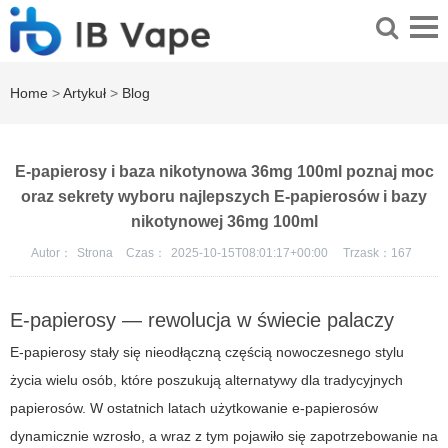
Home
>
Artykuł
>
Blog
E-papierosy i baza nikotynowa 36mg 100ml poznaj moc
oraz sekrety wyboru najlepszych E-papierosów i bazy
nikotynowej 36mg 100ml
Autor：
Strona
Czas：
2025-10-15T08:01:17+00:00
Trzask：
167
E-papierosy — rewolucja w świecie palaczy
E-papierosy stały się nieodłączną częścią nowoczesnego stylu
życia wielu osób, które poszukują alternatywy dla tradycyjnych
papierosów. W ostatnich latach użytkowanie e-papierosów
dynamicznie wzrosło, a wraz z tym pojawiło się zapotrzebowanie na