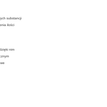
ych substancji
nia ilości
 dzięki nim
ycznym
towe