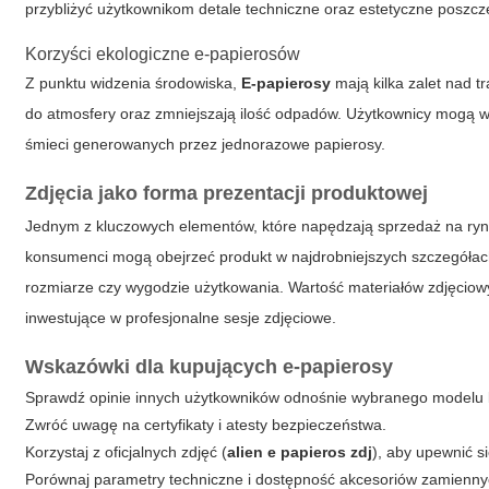
przybliżyć użytkownikom detale techniczne oraz estetyczne poszc
Korzyści ekologiczne e-papierosów
Z punktu widzenia środowiska,
E-papierosy
mają kilka zalet nad t
do atmosfery oraz zmniejszają ilość odpadów. Użytkownicy mogą wie
śmieci generowanych przez jednorazowe papierosy.
Zdjęcia jako forma prezentacji produktowej
Jednym z kluczowych elementów, które napędzają sprzedaż na rynk
konsumenci mogą obejrzeć produkt w najdrobniejszych szczegółac
rozmiarze czy wygodzie użytkowania. Wartość materiałów zdjęciowych
inwestujące w profesjonalne sesje zdjęciowe.
Wskazówki dla kupujących e-papierosy
Sprawdź opinie innych użytkowników odnośnie wybranego modelu
Zwróć uwagę na certyfikaty i atesty bezpieczeństwa.
Korzystaj z oficjalnych zdjęć (
alien e papieros zdj
), aby upewnić s
Porównaj parametry techniczne i dostępność akcesoriów zamienny