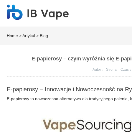
Home
>
Artykuł
>
Blog
E-papierosy – czym wyróżnia się E-papi
Autor：
Strona
Czas
E-papierosy – Innowacje i Nowoczesność na R
E-papierosy to nowoczesna alternatywa dla tradycyjnego palenia