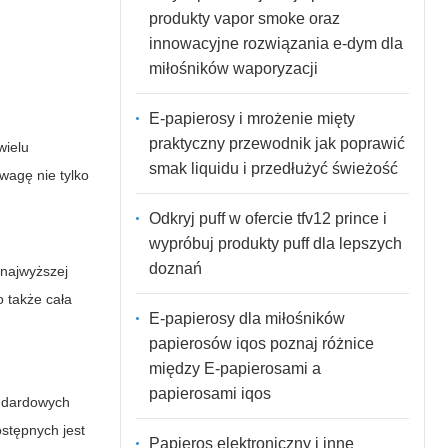
produkty vapor smoke oraz
innowacyjne rozwiązania e-dym dla
miłośników waporyzacji
E-papierosy i mrożenie mięty
praktyczny przewodnik jak poprawić
wielu
smak liquidu i przedłużyć świeżość
uwagę nie tylko
Odkryj puff w ofercie tfv12 prince i
wypróbuj produkty puff dla lepszych
doznań
 najwyższej
o także cała
E-papierosy dla miłośników
papierosów iqos poznaj różnice
między E-papierosami a
papierosami iqos
tandardowych
ostępnych jest
Papieros elektroniczny i inne