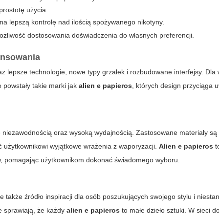
rostotę użycia.
a lepszą kontrolę nad ilością spożywanego nikotyny.
żliwość dostosowania doświadczenia do własnych preferencji.
ansowania
z lepsze technologie, nowe typy grzałek i rozbudowane interfejsy. Dla 
 powstały takie marki jak
alien e papieros
, których design przyciąga 
że niezawodnością oraz wysoką wydajnością. Zastosowane materiały są
ić użytkownikowi wyjątkowe wrażenia z waporyzacji.
Alien e papieros
t
uktów, pomagając użytkownikom dokonać świadomego wyboru.
le także źródło inspiracji dla osób poszukujących swojego stylu i nies
le sprawiają, że każdy
alien e papieros
to małe dzieło sztuki. W sieci d