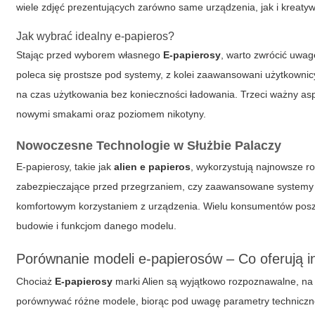
wiele zdjęć prezentujących zarówno same urządzenia, jak i kreatyw
Jak wybrać idealny e-papieros?
Stając przed wyborem własnego
E-papierosy
, warto zwrócić uwag
poleca się prostsze pod systemy, z kolei zaawansowani użytkownic
na czas użytkowania bez konieczności ładowania. Trzeci ważny asp
nowymi smakami oraz poziomem nikotyny.
Nowoczesne Technologie w Służbie Palaczy
E-papierosy
, takie jak
alien e papieros
, wykorzystują najnowsze ro
zabezpieczające przed przegrzaniem, czy zaawansowane systemy fi
komfortowym korzystaniem z urządzenia. Wielu konsumentów posz
budowie i funkcjom danego modelu.
Porównanie modeli e-papierosów – Co oferują i
Chociaż
E-papierosy
marki
Alien
są wyjątkowo rozpoznawalne, na r
porównywać różne modele, biorąc pod uwagę parametry techniczne,