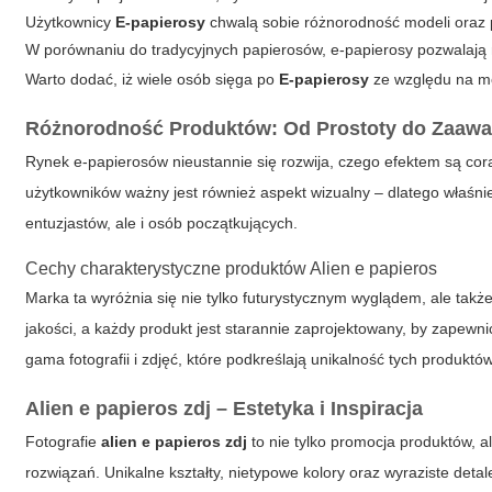
Użytkownicy
E-papierosy
chwalą sobie różnorodność modeli oraz p
W porównaniu do tradycyjnych papierosów, e-papierosy pozwalają n
Warto dodać, iż wiele osób sięga po
E-papierosy
ze względu na mo
Różnorodność Produktów: Od Prostoty do Zaaw
Rynek e-papierosów nieustannie się rozwija, czego efektem są cora
użytkowników ważny jest również aspekt wizualny – dlatego właśnie
entuzjastów, ale i osób początkujących.
Cechy charakterystyczne produktów Alien e papieros
Marka ta wyróżnia się nie tylko futurystycznym wyglądem, ale tak
jakości, a każdy produkt jest starannie zaprojektowany, by zapewn
gama fotografii i zdjęć, które podkreślają unikalność tych prod
Alien e papieros zdj – Estetyka i Inspiracja
Fotografie
alien e papieros zdj
to nie tylko promocja produktów, a
rozwiązań. Unikalne kształty, nietypowe kolory oraz wyraziste deta