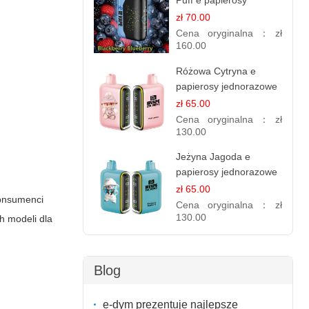
Puff e papierosy
jednorazowe
zł 70.00
Cena oryginalna：
zł
160.00
Różowa Cytryna e
papierosy jednorazowe
- 25 000 Puffs
zł 65.00
Cena oryginalna：
zł
130.00
Jeżyna Jagoda e
papierosy jednorazowe
- 25 000 Puffs
zł 65.00
konsumenci
Cena oryginalna：
zł
130.00
h modeli dla
Blog
e-dym prezentuje najlepsze