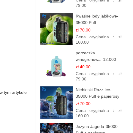
Cena oryginalna：
zł
79.00
Kwaśne lody jabłkowe-
35000 Puff
elektroniczny papieros
zł 70.00
Cena oryginalna：
zł
160.00
porzeczka
winogronowa–12.000
zaciągnięć - e
zł 40.00
papierosy
Cena oryginalna：
zł
79.00
Niebieski Razz Ice-
w tym artykule
35000 Puff e papierosy
jednorazowe
zł 70.00
Cena oryginalna：
zł
160.00
Jeżyna Jagoda-35000