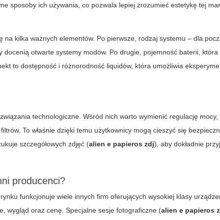
ne sposoby ich używania, co pozwala lepiej zrozumieć estetykę tej mar
ę na kilka ważnych elementów. Po pierwsze, rodzaj systemu – dla poc
y docenią otwarte systemy modów. Po drugie, pojemność baterii, która 
ekt to dostępność i różnorodność liquidów, która umożliwia eksperym
związania technologiczne. Wśród nich warto wymienić regulację mocy, 
ltrów. To właśnie dzięki temu użytkownicy mogą cieszyć się bezpieczn
ukuje szczegółowych zdjęć (
alien e papieros zdj
), aby dokładnie przy
nni producenci?
ynku funkcjonuje wiele innych firm oferujących wysokiej klasy urządze
 wygląd oraz cenę. Specjalne sesje fotograficzne (
alien e papieros 