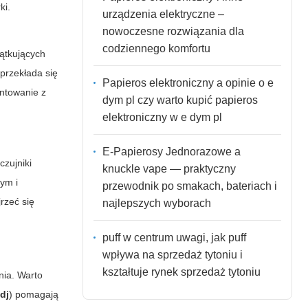
ki.
urządzenia elektryczne –
nowoczesne rozwiązania dla
codziennego komfortu
zątkujących
przekłada się
Papieros elektroniczny a opinie o e
entowanie z
dym pl czy warto kupić papieros
elektroniczny w e dym pl
E-Papierosy Jednorazowe a
czujniki
knuckle vape — praktyczny
ym i
przewodnik po smakach, bateriach i
jrzeć się
najlepszych wyborach
puff w centrum uwagi, jak puff
wpływa na sprzedaż tytoniu i
kształtuje rynek sprzedaż tytoniu
nia. Warto
zdj
) pomagają