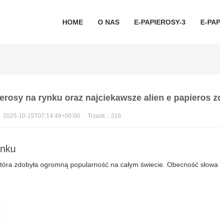
HOME
O NAS
E-PAPIEROSY-3
E-PAP
erosy na rynku oraz najciekawsze alien e papieros z
：
2025-10-15T07:14:48+00:00
Trzask：
216
ynku
, która zdobyła ogromną popularność na całym świecie. Obecność słow