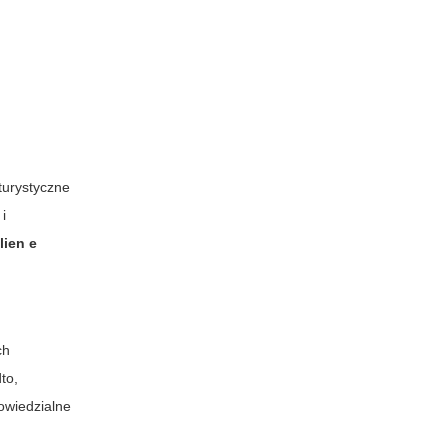
turystyczne
 i
lien e
ch
to,
owiedzialne