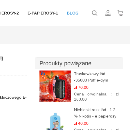
IEROSY-2
E-PAPIEROSY-1
BLOG
dj
Produkty powiązane
Truskawkowy lód
-35000 Puff e-dym
zł 70.00
Cena oryginalna：
zł
a kluczowego
E-
160.00
Niebieski razz lód –1 2
% Nikotin - e papierosy
jednorazowe
zł 40.00