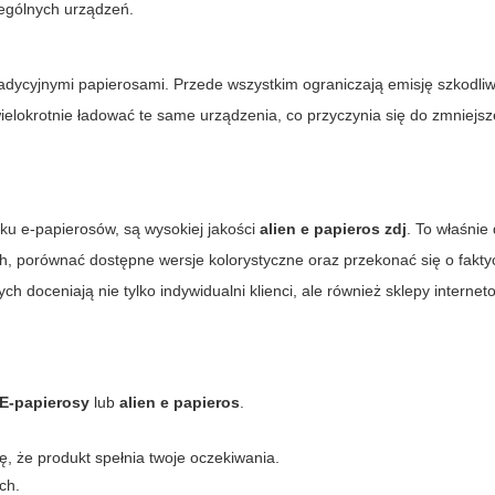
zególnych urządzeń.
radycyjnymi papierosami. Przede wszystkim ograniczają emisję szkodliw
lokrotnie ładować te same urządzenia, co przyczynia się do zmniejsze
u e-papierosów, są wysokiej jakości
alien e papieros zdj
. To właśnie
h, porównać dostępne wersje kolorystyczne oraz przekonać się o fakt
 doceniają nie tylko indywidualni klienci, ale również sklepy interne
E-papierosy
lub
alien e papieros
.
ię, że produkt spełnia twoje oczekiwania.
ch.