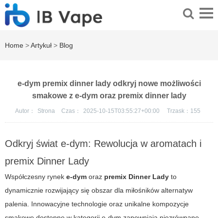
Home
>
Artykuł
>
Blog
e-dym premix dinner lady odkryj nowe możliwości
smakowe z e-dym oraz premix dinner lady
Autor：
Strona
Czas：
2025-10-15T03:55:27+00:00
Trzask：
155
Odkryj świat e-dym: Rewolucja w aromatach i
premix Dinner Lady
Współczesny rynek
e-dym
oraz
premix Dinner Lady
to
dynamicznie rozwijający się obszar dla miłośników alternatyw
palenia. Innowacyjne technologie oraz unikalne kompozycje
smakowe dostępne w kategorii
e-dym
zapewniają niezrównane