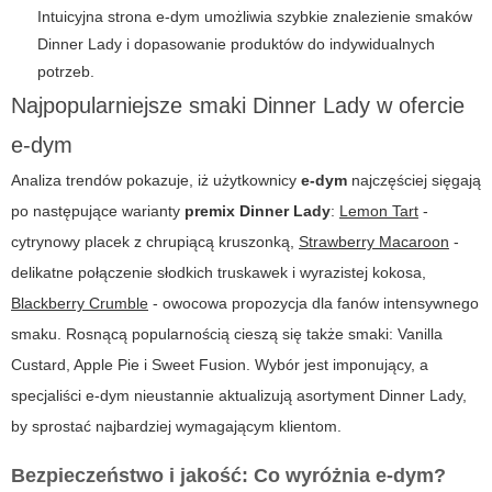
Intuicyjna strona e-dym umożliwia szybkie znalezienie smaków
Dinner Lady i dopasowanie produktów do indywidualnych
potrzeb.
Najpopularniejsze smaki Dinner Lady w ofercie
e-dym
Analiza trendów pokazuje, iż użytkownicy
e-dym
najczęściej sięgają
po następujące warianty
premix Dinner Lady
:
Lemon Tart
-
cytrynowy placek z chrupiącą kruszonką,
Strawberry Macaroon
-
delikatne połączenie słodkich truskawek i wyrazistej kokosa,
Blackberry Crumble
- owocowa propozycja dla fanów intensywnego
smaku. Rosnącą popularnością cieszą się także smaki: Vanilla
Custard, Apple Pie i Sweet Fusion. Wybór jest imponujący, a
specjaliści e-dym nieustannie aktualizują asortyment Dinner Lady,
by sprostać najbardziej wymagającym klientom.
Bezpieczeństwo i jakość: Co wyróżnia e-dym?