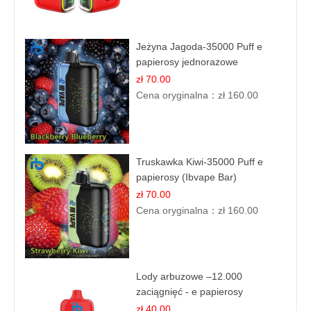
Jeżyna Jagoda-35000 Puff e
papierosy jednorazowe
zł 70.00
Cena oryginalna：
zł 160.00
Truskawka Kiwi-35000 Puff e
papierosy (Ibvape Bar)
zł 70.00
Cena oryginalna：
zł 160.00
Lody arbuzowe –12.000
zaciągnięć - e papierosy
jednorazowe
zł 40.00