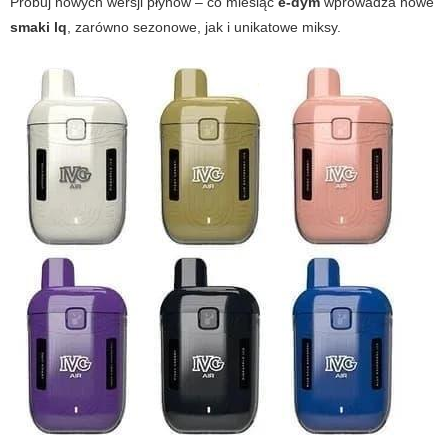
Próbuj nowych wersji płynów – co miesiąc
e-dym
wprowadza nowe
smaki lq
, zarówno sezonowe, jak i unikatowe miksy.