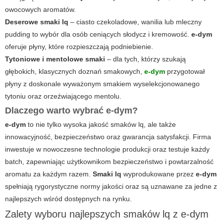
owocowych aromatów.
Deserowe smaki lq
– ciasto czekoladowe, wanilia lub mleczny
pudding to wybór dla osób ceniących słodycz i kremowość.
e-dym
oferuje płyny, które rozpieszczają podniebienie.
Tytoniowe i mentolowe smaki
– dla tych, którzy szukają
głębokich, klasycznych doznań smakowych,
e-dym
przygotował
płyny z doskonale wyważonym smakiem wyselekcjonowanego
tytoniu oraz orzeźwiającego mentolu.
Dlaczego warto wybrać e-dym?
e-dym
to nie tylko wysoka jakość
smaków lq
, ale także
innowacyjność, bezpieczeństwo oraz gwarancja satysfakcji. Firma
inwestuje w nowoczesne technologie produkcji oraz testuje każdy
batch, zapewniając użytkownikom bezpieczeństwo i powtarzalność
aromatu za każdym razem.
Smaki lq
wyprodukowane przez
e-dym
spełniają rygorystyczne normy jakości oraz są uznawane za jedne z
najlepszych wśród dostępnych na rynku.
Zalety wyboru najlepszych smaków lq z e-dym