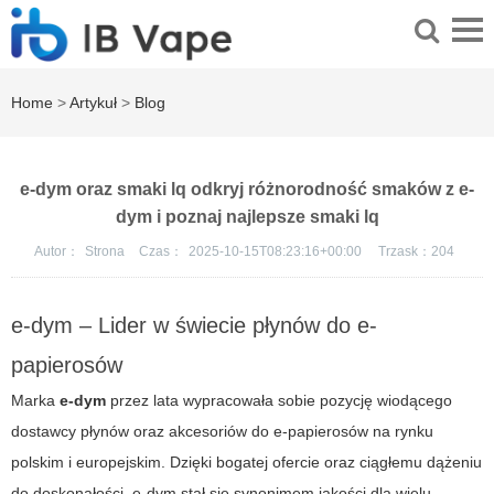
Home
>
Artykuł
>
Blog
e-dym oraz smaki lq odkryj różnorodność smaków z e-
dym i poznaj najlepsze smaki lq
Autor：
Strona
Czas：
2025-10-15T08:23:16+00:00
Trzask：
204
e-dym – Lider w świecie płynów do e-
papierosów
Marka
e-dym
przez lata wypracowała sobie pozycję wiodącego
dostawcy płynów oraz akcesoriów do e-papierosów na rynku
polskim i europejskim. Dzięki bogatej ofercie oraz ciągłemu dążeniu
do doskonałości,
e-dym
stał się synonimem jakości dla wielu