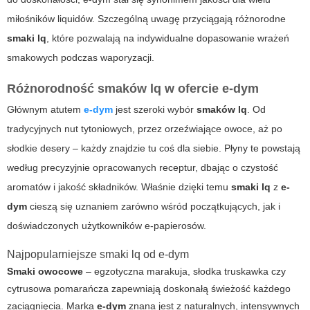
miłośników liquidów. Szczególną uwagę przyciągają różnorodne
smaki lq
, które pozwalają na indywidualne dopasowanie wrażeń
smakowych podczas waporyzacji.
Różnorodność smaków lq w ofercie e-dym
Głównym atutem
e-dym
jest szeroki wybór
smaków lq
. Od
tradycyjnych nut tytoniowych, przez orzeźwiające owoce, aż po
słodkie desery – każdy znajdzie tu coś dla siebie. Płyny te powstają
według precyzyjnie opracowanych receptur, dbając o czystość
aromatów i jakość składników. Właśnie dzięki temu
smaki lq
z
e-
dym
cieszą się uznaniem zarówno wśród początkujących, jak i
doświadczonych użytkowników e-papierosów.
Najpopularniejsze smaki lq od e-dym
Smaki owocowe
– egzotyczna marakuja, słodka truskawka czy
cytrusowa pomarańcza zapewniają doskonałą świeżość każdego
zaciągnięcia. Marka
e-dym
znana jest z naturalnych, intensywnych